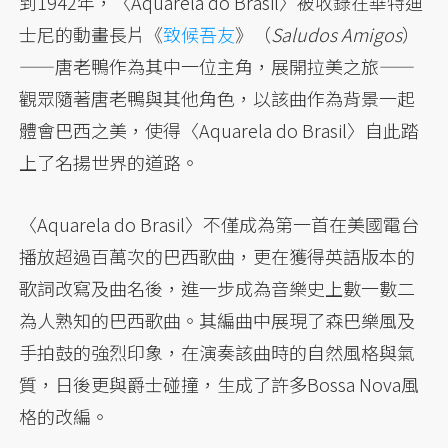
到1942年，〈Aquarela do Brasil〉被收錄在華特迪
士尼的動畫長片《
致候吾友
》（
Saludos Amigos
）
——唐老鴨作為其中一位主角，展開拉美之旅——
觀眾隨著唐老鴨與其他角色，以該曲作為背景一起
體會巴西之美，使得〈Aquarela do Brasil〉自此踏
上了名揚世界的道路。
〈Aquarela do Brasil〉不僅成為第一首在美國電台
播放超過百萬次的巴西歌曲，更在獲得英語版本的
歌詞改寫及曲名後，進一步成為音樂史上數一數二
為人熟知的巴西歌曲。其編曲中展現了森巴樂風及
手拍鼓的強烈印象，在演奏該曲時的自然風格與氣
質，日後更與爵士碰撞，生成了許多Bossa Nova風
格的改編。