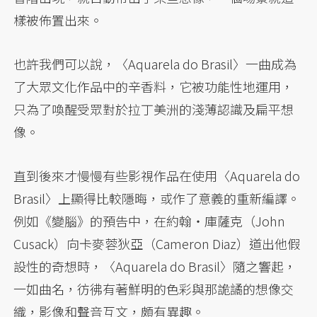
樣被佈置出來。
也許我們可以說，〈Aquarela do Brasil〉一曲成為
了大眾文化作品中的辛香料，它被功能性地運用，
只為了喚醒受眾對於拉丁美洲的淺薄認識及扁平想
像。
直到後來才慢慢有些影視作品在使用〈Aquarela do
Brasil〉上顯得比較隱晦，或作了意義的重新編譯。
例如《變腦》的預告中，在約翰・庫薩克（John
Cusack）向卡麥蓉狄亞（Cameron Diaz）道出他假
設性的奇想時，〈Aquarela do Brasil〉隨之響起，
一如曲名，彷彿有著鮮明的色彩與那詭譎的想像交
織，影像和聲音互文，頗有異趣。