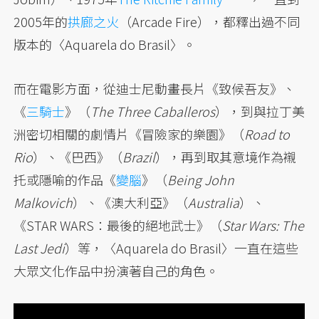
2005年的
拱廊之火
（Arcade Fire），都釋出過不同
版本的〈Aquarela do Brasil〉。
而在電影方面，從迪士尼動畫長片《致候吾友》、
《
三騎士
》（
The Three Caballeros
），到與拉丁美
洲密切相關的劇情片《冒險家的樂園》（
Road to
Rio
）、《巴西》（
Brazil
），再到取其意境作為襯
托或隱喻的作品《
變腦
》（
Being John
Malkovich
）、《澳大利亞》（
Australia
）、
《STAR WARS：最後的絕地武士》（
Star Wars: The
Last Jedi
）等，〈Aquarela do Brasil〉一直在這些
大眾文化作品中扮演著自己的角色。