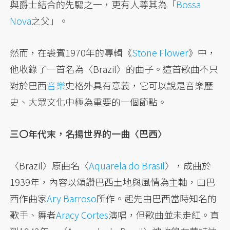
與爵士結合的先驅之一，更有人尊其為「
Bossa
Nova
之父」。
然而，在裘賓1970年的專輯《
Stone Flower
》中，
他收錄了一首名為〈Brazil〉的曲子。這首歌曲不只
對於巴西
音樂
史格外具有意義，它可以說是音樂歷
史、大眾文化中極為重要的一個節點。
三〇年代末，名揚世界的一曲〈巴西〉
〈Brazil〉原曲名〈
Aquarela do Brasil
〉，成曲於
1939年，內容以頌讚巴西土地與風情為主軸，由巴
西作曲家
Ary Barroso
所作。起先由巴西當時知名的
歌手、舞者
Aracy Cortes
演唱，但歌曲並未走紅。直