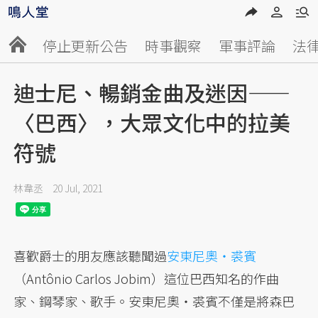
停止更新公告
時事觀察
軍事評論
法
迪士尼、暢銷金曲及迷因——
〈巴西〉，大眾文化中的拉美
符號
林韋丞
20 Jul, 2021
喜歡爵士的朋友應該聽聞過
安東尼奧・裘賓
（Antônio Carlos Jobim）這位巴西知名的作曲
家、鋼琴家、歌手。安東尼奧・裘賓不僅是將森巴