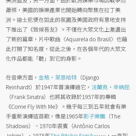
美洲盟友；另一方面，由於歐洲娛樂市場因戰爭而
蕭條，美國的娛樂產業也開始轉向聚焦在拉丁美
洲。迪士尼便在如此的氛圍及美國政府有意地支持
下推出了《致候吾友》。不僅在大眾文化上激盪出
了新的篇章，片中歌曲〈Aquarela do Brasil〉也藉
此打開了知名度，從此之後，在各個年代的大眾文
化作品都能「聽」到它的身影。
在音樂方面，
金格・萊恩哈特
（Django
Reinhardt）於1947年曾演繹過它，
法蘭克・辛納屈
（Frank Sinatra）也將其收錄於1957年的專輯
《Come Fly With Me》。幾乎每三到五年就會有樂
手重新演繹這首歌，像是1965年
影子樂團
（The
Shadows）、1970年裘賓（Antônio Carlos
Jobim）、1975年
The Ritchie Family
……，一直到