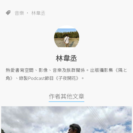
音樂
林韋丞
林韋丞
熱愛書寫空間、影像、音樂及族群關係。出版攝影集《隅と
角》、錄製Podcast節目《子夜開花》。
作者其他文章