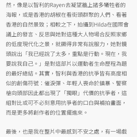
然，像是以智利的Rayen去凝望牆上諸多犧牲者的
海報，或是香港的胡椒在看街頭群聚的人們、看著
香港的自然景致；相較之下，拍攝到Hilda在國際會
議上的發言、反思與她對這種大人物場合反照家鄉
的低度現代化之景，就顯得非常有說服力，她對鏡
頭說出「我已經說了太多，重點是行動。現在，我
要說我自己。」是對這部片以運動者生命歷程為題
的最好總結。其實，智利與香港的抗爭皆有高度相
似的創傷符號：催淚彈、年輕人喪命於鎮暴、警察
槍向頭部因此都出現了「獨眼」代價的抗爭者，這
組對比或可不必刻意用抗爭者的口白與補拍畫面，
而是更多將創作者的位置擺進來。
最後，也是我在整片中最感到不安之處，有一場戲