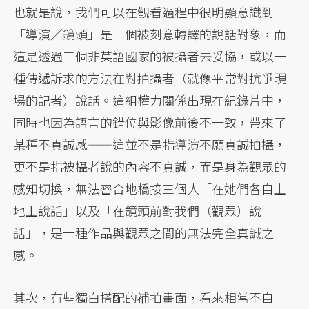
也就是說，我們可以在觀看過程中很明顯意識到
「導演／鏡頭」是一個被刻意轉譯的說話對象，而
這是透過三個非英語國家的被攝者去妥協，或以一
種傳遞訴求的方法在對拍攝者（就像平常對抗爭現
場的記者）說話。這組權力關係出現在紀錄片中，
同時也因為語言的錯位與影像前後不一致，帶來了
某種不真誠感——這並不是指導演不願真誠拍攝，
更不是指被攝者說的內容不真誠，而是身為觀眾的
感知切換，無法密合地橋接三個人「在她們各自土
地上說話」以及「在鏡頭前對我們（觀眾）說
話」，是一種作品與觀眾之間的無法完全真誠之
感。
其次，有些獨白搭配的補拍畫面，看來相當不自