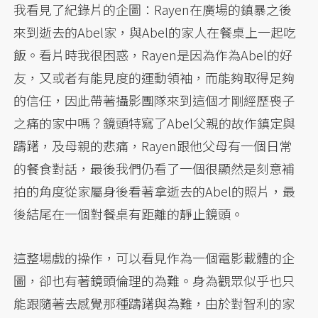
我看見了紀錄片的企圖：Rayen在廣場的鎮暴之後
來到逝去的Abel家，與Abel的家人在餐桌上一起吃
飯。看片時我很困惑，Rayen是因為作為Abel的好
友，又或者有能見度的運動領袖，而能夠取得足夠
的信任，因此帶著攝影團隊來到這個才剛經歷喪子
之痛的家中嗎？鏡頭特寫了Abel父親的故作鎮定與
躊躇，及母親的悲痛，Rayen跟他父母有一個日常
的餐食對話，最後我們仍看了一個很顯然是刻意補
拍的角度從家屬身後看著拿逝去的Abel的照片，最
後結尾在一個對餐桌有距離的靜止鏡頭。
這整場戲的操作，可以看見作為一個電影載體的企
圖，卻也有著鏡頭倫理的為難。身為觀眾似乎也只
能跟隨著去感覺那種躊躇與為難，由於對智利的家