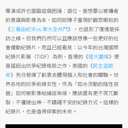
導演或許也面臨這個困境：退位，是想要以被攝者
的意識與影像為本，如同前陣子重現於觀眾眼前的
《
三島由紀夫vs.東大全共鬥
》，也退到了僅僅是採
訪之線。但我們仍然可以且應該想像一些更好的社
會運動紀錄片，而且已經看見：以今年的台灣國際
紀錄片影展（TIDF）為例，香港的《
理大圍城
》便
是遠超出抗爭紀錄格局之作，泰國的《
民主盜起
來
》充分發揮了創意去體現個人和社會的關聯。世
界各地的抗爭前線女性，作為「如水流動的陰性容
器」如何被影像給捕捉串接，應該還有更不突兀斷
裂、不僵硬出神、不躊躇不安的紀錄方式。這樣的
紀錄片，也是值得探索的未來。