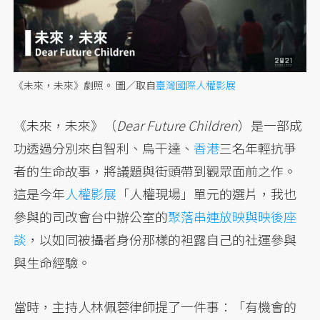
《未來，未來》劇照。 圖／取自
臺灣國際人權影展
《未來，未來》（
Dear Future Children
）是一部成
功透過分別來自智利、烏干達、
香港
三名年輕抗爭
者的生命故事，將議題與街頭帶到觀眾面前之作。
這是今年
人權影展
「人權現場」單元的選片，我也
參與的司改會台中辦公室的
聚落串連放映與映後座
談
，以如同被攝者身份那樣的袒露自己的社運參與
與生命經驗。
當時，主持人林佩蓉律師提了一件事：「有機會的