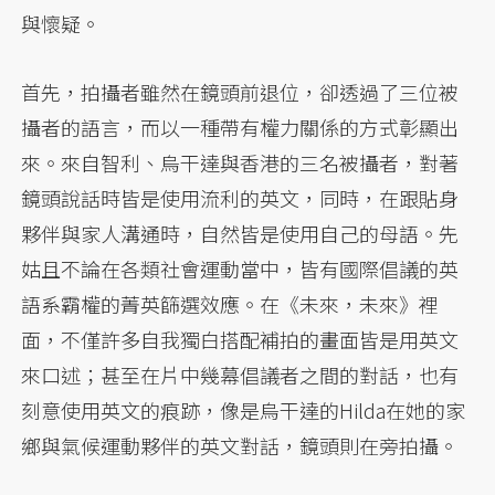
與懷疑。
首先，拍攝者雖然在鏡頭前退位，卻透過了三位被
攝者的語言，而以一種帶有權力關係的方式彰顯出
來。來自智利、烏干達與香港的三名被攝者，對著
鏡頭說話時皆是使用流利的英文，同時，在跟貼身
夥伴與家人溝通時，自然皆是使用自己的母語。先
姑且不論在各類社會運動當中，皆有國際倡議的英
語系霸權的菁英篩選效應。在《未來，未來》裡
面，不僅許多自我獨白搭配補拍的畫面皆是用英文
來口述；甚至在片中幾幕倡議者之間的對話，也有
刻意使用英文的痕跡，像是烏干達的Hilda在她的家
鄉與氣候運動夥伴的英文對話，鏡頭則在旁拍攝。