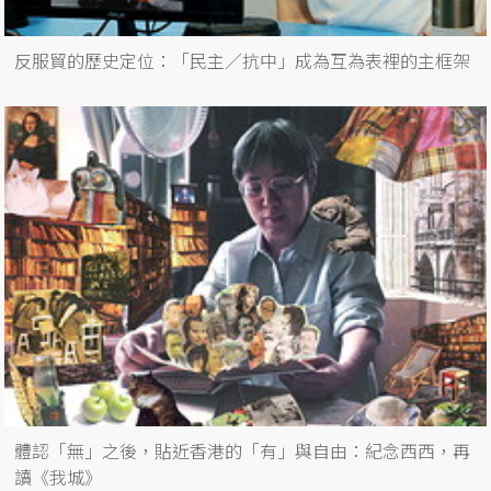
反服貿的歷史定位：「民主／抗中」成為互為表裡的主框架
體認「無」之後，貼近香港的「有」與自由：紀念西西，再
讀《我城》