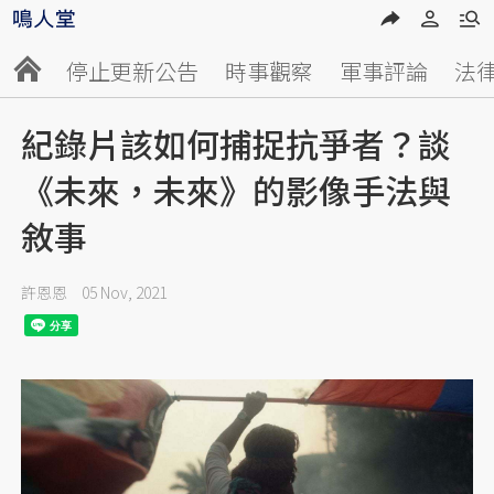
停止更新公告
時事觀察
軍事評論
法
紀錄片該如何捕捉抗爭者？談
《未來，未來》的影像手法與
敘事
許恩恩
05 Nov, 2021