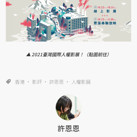
▲ 2021臺灣國際人權影展！（點圖前往）
香港
影評
許恩恩
人權影展
許恩恩