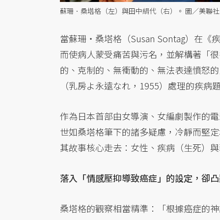
蘇珊．桑塔格（左）與田中絹代（右）。 圖／美聯
當蘇珊・桑塔格（Susan Sontag）
而使病人蒙受痛苦與污名，並解構著「很
的、克制的、無衝動的、無法表達憤怒的
（乳房よ永遠なれ，1955）處理的疾病
作為日本首部由女導演、女編劇製作的電
世如桑塔格筆下的諸多疑慮，冷靜而堅定
其故事核心走去：女性、疾病（生死）與
落入「情感壓抑導致癌症」的設定，卻凸
桑塔格的觀察相當精準：「根據癌症的神