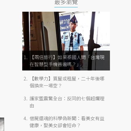
最多瀏覽
【兩倍旅行】如果泰國人問「台灣現
在智慧型手機普遍嗎？」
【數學力】買屋或租屋，二十年後哪
個換來一場空？
護家盟震驚全台：反同的七個超爛理
由
借屍還魂的科學偽新聞：看美女有益
健康，娶美女卻會短命？