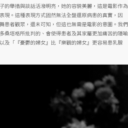
子的舉措與談話活潑明亮，她的容貌美麗，這是電影作為
表現。這種表現方式固然無法全盤還原病患的真實，因
舞患者觀眾，還未可知，但這也無需是電影的意圖。我們
多桑塔格所批判的、會使得患者及其家屬更加痛苦的隱喻
以及「『憂鬱的婦女』比『樂觀的婦女』更容易患乳腺