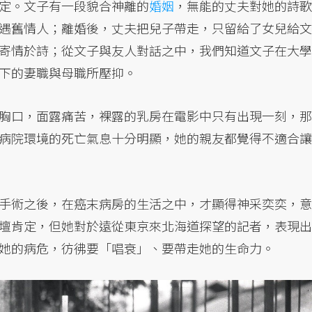
定。文子有一段貌合神離的
婚姻
，無能的丈夫對她的詩歌
遇舊情人；離婚後，丈夫把兒子帶走，只留給了女兒給文
寄情於詩；從文子與友人對話之中，我們知道文子在大學
下的妻職與母職所壓抑。
胸口，面露痛苦，裸露的乳房在電影中只有出現一刻，那
病院環境的死亡氣息十分明顯，她的親友都覺得不適合讓
手術之後，在癌末病房的生活之中，才顯得神采奕奕，意
壇肯定，但她對於遠從東京來北海道探望的記者，表現出
她的病危，彷彿要「唱衰」、要帶走她的生命力。