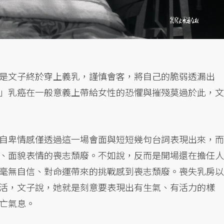
是文子終於穿上義乳，謹慎會客，將自己的脆弱透漏出
」乳癌在一般意義上帶給女性的恐懼與摧殘莫過於此，文
自卑情感僅透過這一場會面與短短幾句台詞表現出來，而
、面貌表情的喪志頹廢。不如說，反而是開場還在擔任人
毫無自信、對命運帶來的挑戰感到喪志頹廢。喪失乳房以
活，文子說，她就是刻意要表現出有生氣、有活力的樣
亡氣息。