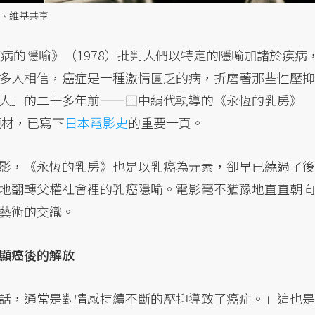
社、維基共享
在《疾病的隱喻》（1978）批判人們以特定的隱喻加諸於疾病
多人相信，癌症是一種激情匱乏的病，折磨著那些性壓抑
人」的二十多年前——田中絹代執導的《永恆的乳房》
題材，已寫下
日本
電影史
的重要一頁。
影，《永恆的乳房》也是以乳癌為元素，卻早已繞過了後
地翻轉父權社會裡的乳癌隱喻。電影毫不猶豫地直直朝向
藝術的交織。
顯癌後的解放
話，通常是對情感持續不斷的壓抑導致了癌症。」這也是