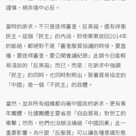
謹慎，絕非逢中必反。
當時的訴求，不只是逐條審查、反黑箱，還有捍衛
民主。這個「民主」的內涵，即使單單放回2014年
的脈絡，都絕對不是「審查服貿協議的時候，要直
播，要逐條審查，要公開會議紀錄」此類今日能輕
易淺談的「反黑箱」而已，而是：在訴求中強調
「民主」的同時，也同時對照出，簽署貿易協定的
「中國」是一個「不民主」的政體。
當然，並非所有組織都向著中國政府訴求，更有青
年團體、社運團體主要省思「自由貿易」對勞工的
衝擊；然而，他們也沒辦法繞過「中國因素」此一
重要影響。為什麼「反服貿」可以讓各種意識形態