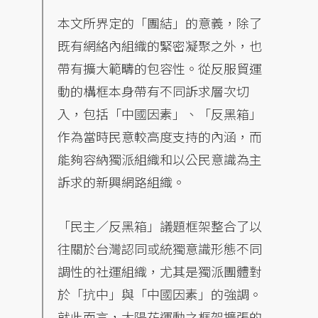
本文所界定的「團結」的意義，除了
既有網絡內組織的緊密凝聚之外，也
帶有擴大範疇的包容性。從反服貿運
動的構框本身帶有不同訴求層次切
入，包括「中國因素」、「反黑箱」
作為當時民意較高度支持的內涵，而
能夠容納獨派組織和以公民意識為主
訴求的新興網路組織。
「民主／反黑箱」議題框架整合了以
往關於台灣認同或統獨意識形態不同
調性的社運組織，尤其是獨派團體對
於「抗中」與「中國因素」的強調。
就此而言，太陽花運動之框架擴張的