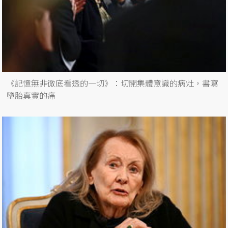
《記憶無非徹底看透的一切》：切開集體意識的病灶，書寫
墮胎真實的痛