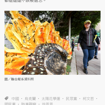
圖／聯合報系資料照
中國
烏克蘭
太陽花學運
民眾黨
柯文哲
國民黨
時事觀察
許恩恩