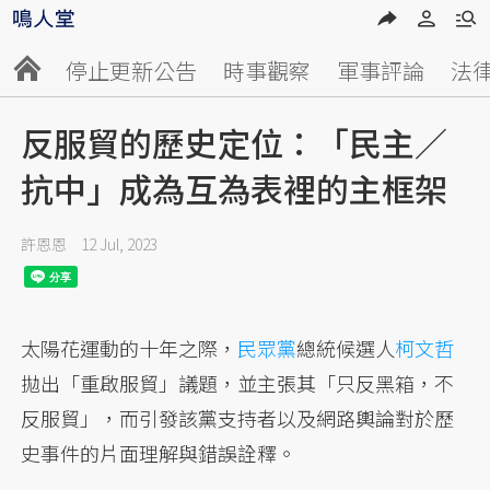
停止更新公告
時事觀察
軍事評論
法
反服貿的歷史定位：「民主／
抗中」成為互為表裡的主框架
許恩恩
12 Jul, 2023
太陽花運動的十年之際，
民眾黨
總統候選人
柯文哲
拋出「重啟服貿」議題，並主張其「只反黑箱，不
反服貿」，而引發該黨支持者以及網路輿論對於歷
史事件的片面理解與錯誤詮釋。