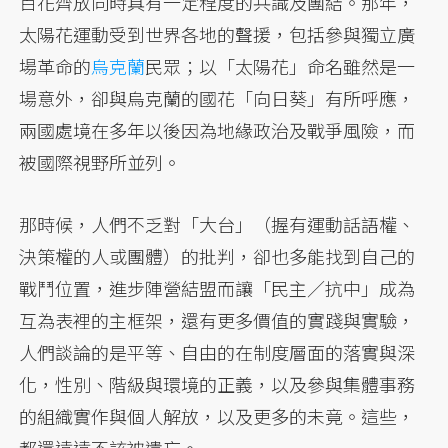
百花齊放同時具有一定程度的共識及團結。那年，
太陽花運動受到世界各地的聲援，包括參與獨立廣
場革命的
烏克蘭
民眾；以「太陽花」命名雖然是一
場意外，卻與烏克蘭的國花「向日葵」有所呼應，
兩國處境在多年以後因為地緣政治及戰爭風險，而
被國際視野所並列。
那時候，人們不乏對「大台」（握有運動話語權、
決策權的人或團體）的批判，卻也多能找到自己的
戰鬥位置，進步陣營結盟而讓「民主／抗中」成為
互為表裡的主框架，還有更多價值的實踐與實驗，
人們談論的是平等、自由的在制度層面的落實與深
化，性別、階級與環境的正義，以及參與集體事務
的組織實作與個人解放，以及更多的未竟。這些，
都還遠遠不該被遺忘。