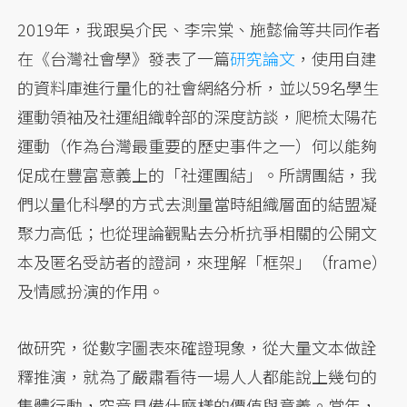
2019年，我跟吳介民、李宗棠、施懿倫等共同作者
在《台灣社會學》發表了一篇
研究論文
，使用自建
的資料庫進行量化的社會網絡分析，並以59名學生
運動領袖及社運組織幹部的深度訪談，爬梳太陽花
運動（作為台灣最重要的歷史事件之一）何以能夠
促成在豐富意義上的「社運團結」。所謂團結，我
們以量化科學的方式去測量當時組織層面的結盟凝
聚力高低；也從理論觀點去分析抗爭相關的公開文
本及匿名受訪者的證詞，來理解「框架」（frame）
及情感扮演的作用。
做研究，從數字圖表來確證現象，從大量文本做詮
釋推演，就為了嚴肅看待一場人人都能說上幾句的
集體行動，究竟具備什麼樣的價值與意義。當年，