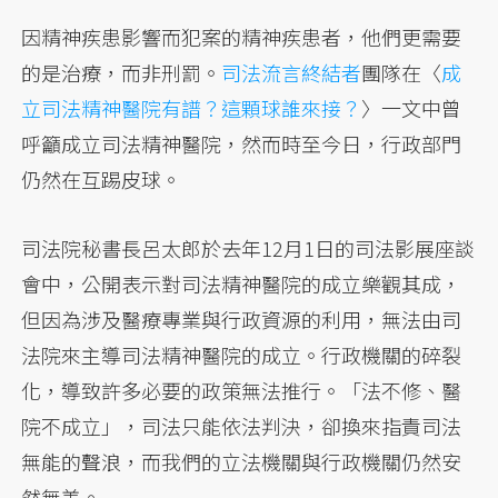
因精神疾患影響而犯案的精神疾患者，他們更需要
的是治療，而非刑罰。
司法流言終結者
團隊在〈
成
立司法精神醫院有譜？這顆球誰來接？
〉一文中曾
呼籲成立司法精神醫院，然而時至今日，行政部門
仍然在互踢皮球。
司法院秘書長呂太郎於去年12月1日的司法影展座談
會中，公開表示對司法精神醫院的成立樂觀其成，
但因為涉及醫療專業與行政資源的利用，無法由司
法院來主導司法精神醫院的成立。行政機關的碎裂
化，導致許多必要的政策無法推行。「法不修、醫
院不成立」，司法只能依法判決，卻換來指責司法
無能的聲浪，而我們的立法機關與行政機關仍然安
然無恙。