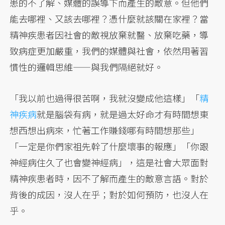
患的不了解、媒體的誤導下而產生的敵意。但他們
能去哪裡、又該去哪裡？憑什麼就該關在家裡？當
精神疾患者因社會的敵視放棄就醫、放棄吃藥，導
致病症更加嚴重，我們的媒體與社會，依然用著習
慣性的邏輯思維——與我們隔絕就好。
「我以前也過得很苦啊，我就沒變成他這樣」「
精
神疾病
就是腦袋有病，就是過太好命才有時間想東
想西想出病來，忙著工作賺錢哪有時間想那些」
「一定是你們家祖先幹了什麼壞事的報應」「你跟
神經病住久了也會變神經病」，這是社會大眾面對
精神疾患者時，因不了解而產生的敵意言語。對於
背後的成因，沒人在乎；對於如何預防，也沒人在
乎。