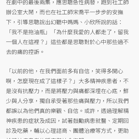
在劇中的最後兩集，應思聰急性病發，跑到社工師
辦公室大鬧，而也在社工師宋喬平一步步的安撫
下，引導思聰說出幻聽中媽媽、小欣所說的話：
「我不是拖油瓶」「為什麼我愛的人都走了，留我
一個人在這裡？」這些都是思聰對於心中那些過不
去的痛的控訴。
「以前的他，在我們面前多有自信，笑得多開心
啊，怎麼現在成了這樣子？」大多精神疾患者，不
是沒有抗壓力，而是將壓力與痛都深埋在心底，鮮
少與人分享，獨自承受著那些痛與壓力，所以我們
都誤以為他們真的樂觀、自信。或許，透過理解精
神疾患的症狀及成因，試著鼓勵病患就醫、定期回
診及吃藥，輔以心理諮商、團體治療等方式，更助