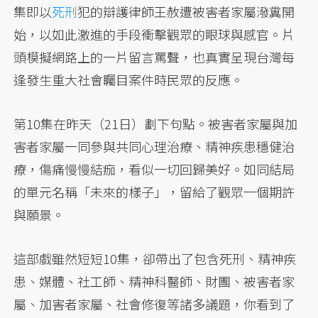
集即以
死刑
犯的辯護律師王赦遭被害者家屬潑糞開
始，以如此激進的手段衝擊觀眾的眼球與感官。片
頭模擬網路上的一片留言罵聲，也真實呈現台灣每
逢發生重大社會矚目案件時民眾的反應。
第10集在昨天（21日）劃下句點。被害者家屬與加
害者家屬一同參與共同心理治療、精神疾患穩健治
療，傷痛慢慢結痂，看似一切回歸美好。如同結局
的單元名稱「未來的樣子」，留給了觀眾一個期許
與願景。
這部戲雖然短短10集，卻帶出了包含死刑、精神疾
患、媒體、社工師、精神科醫師、財團、被害者家
屬、加害者家屬、社會修復等諸多議題，你看到了