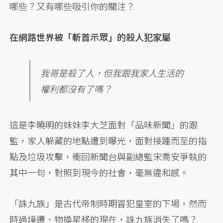
哪些？又有哪些吸引你的關注？
在網路世界被「斬首示眾」的殺人犯家屬
我哥是殺了人，但我跟我家人生活的
權利都沒有了嗎？
這是李曉明的妹妹李大芝面對「品味新聞」的跟
監，家人躲藏的地點遭到曝光，面對接踵而至的指
點及垃圾攻擊，衝回新聞台與副總監宋喬安爭執的
其中一句，對照到現今的社會，毫無違和感。
「誅九族」是古代帝制時期冒犯皇室的下場，然而
時過境遷、物換星移的現在，誅九族消失了嗎？