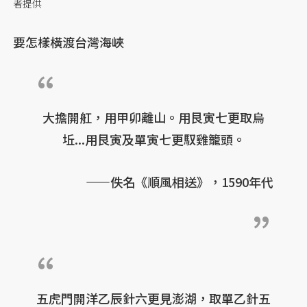
者提供
要怎樣橫渡台灣海峽
大擔開舡，用甲卯離山。用艮寅七更取烏
坵...用艮寅及單寅七更馭雞籠頭。
——佚名《順風相送》，1590年代
五虎門開洋乙辰針六更見澎湖，取單乙針五