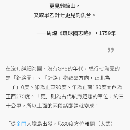
更見雞籠山，
又取單乙針七更見釣魚台。
——周煌《琉球國志略》，1759年
在沒有詳細海圖、沒有GPS的年代，橫行七海靠的
是「針路圖」。「針路」指羅盤方向，正北為
「子」0度、卯為正東90度、午為正南180度而酉為
正西270度。「更」則為古代航海距離的單位，約三
十公里。所以上面的兩段話翻譯就變成：
「從
金門
大膽島出發，取80度方位離開（太武）