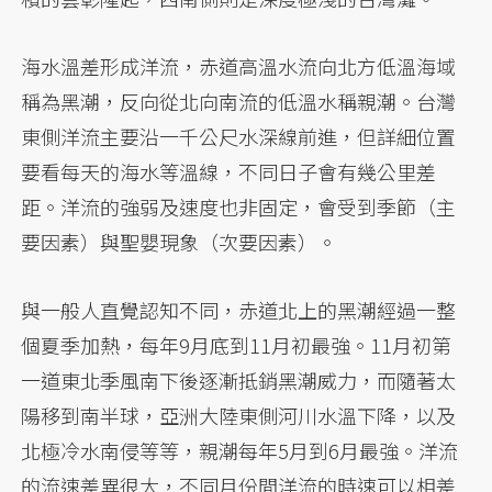
海水溫差形成洋流，赤道高溫水流向北方低溫海域
稱為黑潮，反向從北向南流的低溫水稱親潮。台灣
東側洋流主要沿一千公尺水深線前進，但詳細位置
要看每天的海水等溫線，不同日子會有幾公里差
距。洋流的強弱及速度也非固定，會受到季節（主
要因素）與聖嬰現象（次要因素）。
與一般人直覺認知不同，赤道北上的黑潮經過一整
個夏季加熱，每年9月底到11月初最強。11月初第
一道東北季風南下後逐漸抵銷黑潮威力，而隨著太
陽移到南半球，亞洲大陸東側河川水溫下降，以及
北極冷水南侵等等，親潮每年5月到6月最強。洋流
的流速差異很大，不同月份間洋流的時速可以相差