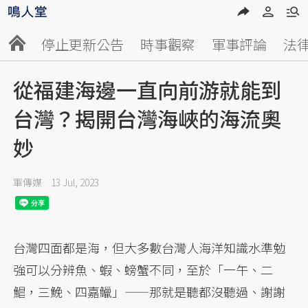
停止更新公告
時事觀察
軍事評論
法
從福建海邊一直向前游就能到
台灣？揭開台灣海峽的海流奧
妙
軍傳媒
13 Jul, 2023
台灣四面都是海，但大多數台灣人海洋知識水準勉
強可以分辨魚、蝦、螃蟹不同，至於「一午、二
鯧，三鮸、四嘉鱲」——那就是聽都沒聽過、謝謝