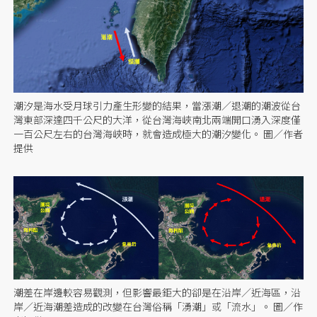
潮汐是海水受月球引力產生形變的結果，當漲潮／退潮的潮波從台
灣東部深達四千公尺的大洋，從台灣海峽南北兩端開口湧入深度僅
一百公尺左右的台灣海峽時，就會造成極大的潮汐變化。 圖／作者
提供
潮差在岸邊較容易觀測，但影響最鉅大的卻是在沿岸／近海區，沿
岸／近海潮差造成的改變在台灣俗稱「湧潮」或「流水」。 圖／作