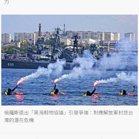
力
俄羅斯退出「黑海榖物協議」引發爭端：對應解放軍封控台
灣的潛在危機