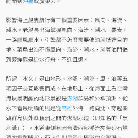
能開到
沖繩
或廣東去。
影響海上船隻航行有三個重要因素：風向、海流、
潮水。老船長出海掌握風向、海流、潮水三要素，
一路順風順水，引擎都不怎麼需要催油就抵達目的
地。菜鳥出海不懂風向、海流、潮水，就算油門催
到緊繃還是逆水行舟、不進且退。
所謂「水文」是由地形、水溫、潮汐、風、浪等五
項因子交互影響而成。在地形上，從海面上看台灣
海峽最明顯的地形景觀是
澎湖
群島和外傘頂洲。從
水下看最明顯的則是從
高雄
外海一路向北，穿越澎
湖群島與外傘頂洲之間的澎湖水道（即知名的「黑
水溝」）。水道東側有因台灣西部溪流夾帶砂石堆
積的雲彰隆起，西南側則是深度極淺的台灣灘。