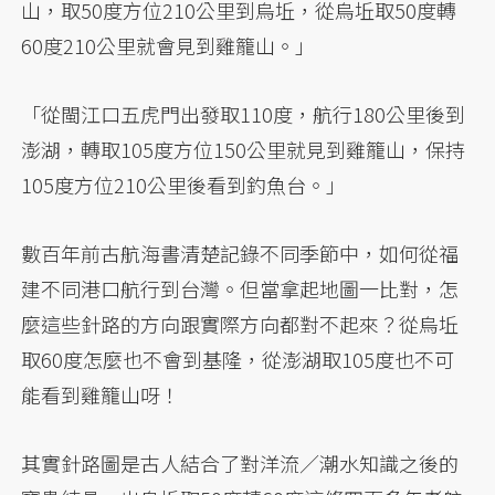
山，取50度方位210公里到烏坵，從烏坵取50度轉
60度210公里就會見到雞籠山。」
「從閩江口五虎門出發取110度，航行180公里後到
澎湖，轉取105度方位150公里就見到雞籠山，保持
105度方位210公里後看到釣魚台。」
數百年前古航海書清楚記錄不同季節中，如何從福
建不同港口航行到台灣。但當拿起地圖一比對，怎
麼這些針路的方向跟實際方向都對不起來？從烏坵
取60度怎麼也不會到基隆，從澎湖取105度也不可
能看到雞籠山呀！
其實針路圖是古人結合了對洋流／潮水知識之後的