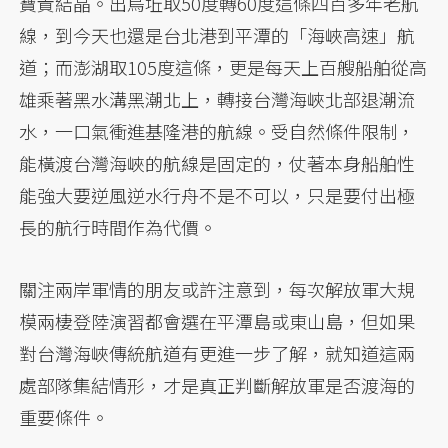
寶貴結晶。出烏坵取50度轉60度這條四百多年老航
線，到今天也還是台北港到平潭的「海峽高速」航
道；而澎湖取105度這條，更是每天上百艘船舶從高
雄乘著黑水溝黑潮北上，轉接台灣海峽北部退潮流
水，一口氣衝進基隆港的航線。受自然條件限制，
能橫渡台灣海峽的航線是固定的，仗著本身船舶性
能強大要逆風逆水行舟不是不可以，只是要付出極
長的航行時間作為代價。
關注兩岸軍情的朋友或許注意到，每次解放軍大規
模兩棲登陸演習都會選在平潭島或東山島，但如果
對台灣海峽傳統航道有更進一步了解，就知道這兩
處部隊集結情形，才是真正判斷解放軍是否渡海的
重要條件。