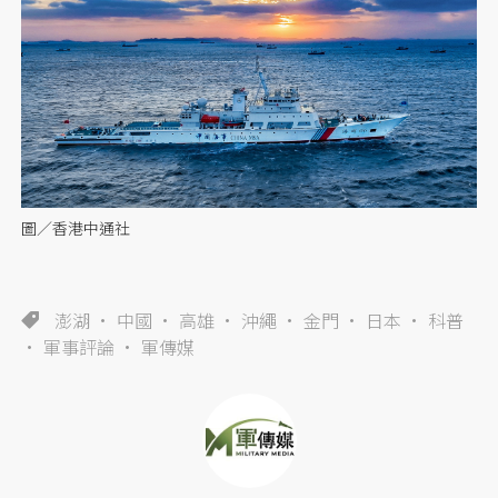
圖／香港中通社
澎湖
中國
高雄
沖繩
金門
日本
科普
軍事評論
軍傳媒