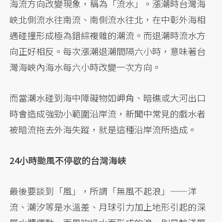
海流方向改變現象，稱為「流水」。漲潮時台灣海
峽北側流水往南流、南側流水往北，在中彰外海相
遇碰撞形成極為錯綜複雜的潮流。而退潮時流水方
向正好相反。每次漲潮退潮間隔六小時，意味著台
灣海峽內海水每六小時改變一次方向。
而當潮水碰到海中障礙物如岬角、暗礁或大河出口
時會造成強勁小範圍沿岸流，新聞中常見的戲水者
被暗流拖去外海失蹤，就是這種沿岸流所造成。
24小時颱風不停歇的台灣海峽
最後要談到「風」，所謂「無風不起浪」——洋
流、潮汐等是水溫差、月球引力加上地形引起的深