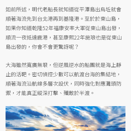
如前所述，明代老船長就知道從平潭島出烏坵就會
順著海流先到台北港再到基隆港。至於於東山島，
如果你知道乾隆52年福康安率大軍從東山島出發，
順流一夜抵達鹿港，甚至康熙22年施琅也是從東山
島出發的，你會不會更驚訝呢？
大海雖然寬廣無垠，但逆風逆水的船團就是海上靜
止的活靶。密切偵控少數可以航渡台海的集結地，
順著海流沿航線多層次設伏，同時強化對應灘頭防
禦，才能真正縱深打擊、殲敵於半渡。