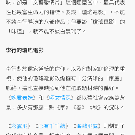
味，卻是「文藝愛情片」這個類型當中，最具代表
性也最富生命力的指標。要談「瓊瑤電影」，不能
不談李行導演的八部作品；但要談「瓊瑤電影」的
「味道」，就不能不談白景瑞了。
李行的瓊瑤電影
李行對於儒家道統的信仰，以及他對家庭倫理的重
視，使他的瓊瑤電影改編擁有十分清晰的「家庭」
脈絡，這也直接映照到他在選取題材時的偏好。
《
婉君表妹
》和《
啞女情深
》都以舊社會家族為背
景，多少有那麼一點《家》《春》《秋》的況味。
《
彩雲飛
》《
心有千千結
》《
海鷗飛處
》則刻劃了