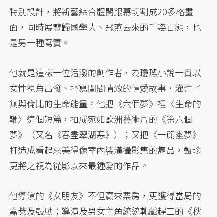
特別設計，將新藝綜合體闊銀幕切割成20多格畫
面，同時展覽歸國學人、飛燕去來的千姿百態，也
是另一種寫實。
他就是這樣一位活潑的創作者，為瓊瑤小說一貫以
女性視角出發、抒寫閨閣情致的情愛故事，灌注了
無與倫比的生命能量。他把《六個夢》裡〈生命的
鞭〉這個短篇，拍成宛如歐洲藝術片的《第六個
夢》（又名《春盡翠湖寒》）；又把《一簾幽夢》
打造成看起來美得像室內裝潢攝影集的雋品，甄珍
更將之視為從影以來最鍾愛的作品。
他導演的《女朋友》不但贏來票房，更獲得當局的
嘉獎及鼓勵；導演及男女主角統統軋戲趕工的《秋