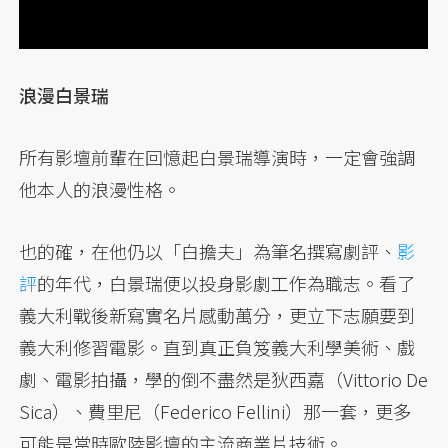
浪漫白景瑞
所有影壇前輩在回憶起白景瑞導演時，一定會強調
他本人的浪漫性格。
也的確，在他仍以「白擔夫」為筆名撰寫劇評、
影
評
的年代，白景瑞便以投身影劇工作為職志。看了
義大利戰後新寫實名片感動萬分，更立下志願要到
義大利修習電影。直到真正負笈義大利學美術、戲
劇、電影拍攝，學的倒不盡然是狄西嘉（Vittorio De
Sica）、費里尼（Federico Fellini）那一套，更多
可能是當時歐陸影壇的主流商業片技術。