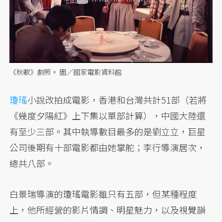
《秋歌》劇照。 圖／國家電影資料館
瓊瑤
小說改拍成電影，香港和台灣共計51部（若將
《幾度夕陽紅》上下集以單部計算），中國大陸還
有至少三部。其中執導數目最多的是劉立立，巨星
公司後期有十部電影都由她掌舵；李行導演居次，
總共八部。
白景瑞導演的瓊瑤電影雖只有五部，但某種程度
上，他所經營的影片情調、明星魅力，以及視覺韻