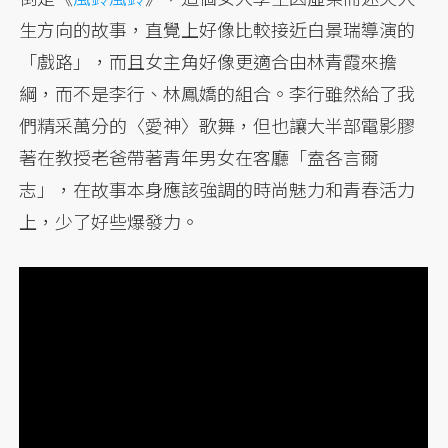
生方向的故事，直覺上好像比較接近白景瑞導演的
「戲路」，而且女主角好像更適合由林青霞來擔
綱，而不是李行、林鳳嬌的組合。李行雖然給了我
們精采萬分的〈愛神〉歌舞，但也讓大半部電影膠
著在教授老爸帶著青年男女在客廳「盍各言爾
志」，在故事本身應該強調的時尚魅力和青春活力
上，少了好些爆發力。