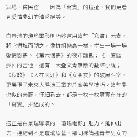
舞場、貧民窟……因為「寫實」的拉扯，我們更看
見愛情夢幻的清秀絕美。
白景瑞的瓊瑤電影則巧妙運用這些「寫實」元素，
將它們堆而砌之，像拼組樂高一樣，拼出一場一場
愛情戀夢。《第六個夢》的夜市麵攤；《一簾幽
夢》的吉他，還有一大疊文青無敵的翻譯小說；
《秋歌》《人在天涯》和《女朋友》的破屋斗室，
更展現了未來大導演王童的片廠美學技巧。這些夢
也似的美麗，仔細看去，都是一枚一枚實實在在的
「寫實」拼組成的。
這正是白景瑞導演的「瓊瑤電影」魅力。延伸出
去，連結到不是瓊瑤原著，卻同樣講述青年男女的