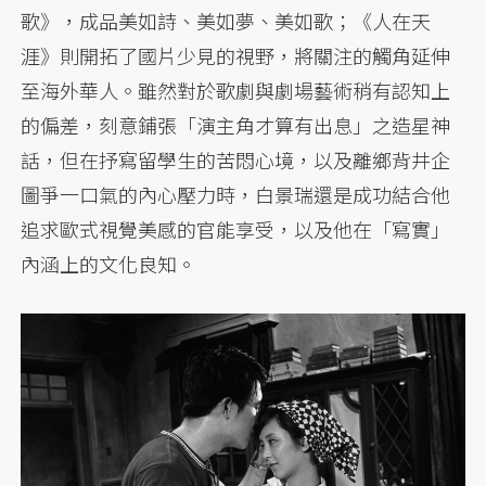
歌》，成品美如詩、美如夢、美如歌；《人在天
涯》則開拓了國片少見的視野，將關注的觸角延伸
至海外華人。雖然對於歌劇與劇場藝術稍有認知上
的偏差，刻意鋪張「演主角才算有出息」之造星神
話，但在抒寫留學生的苦悶心境，以及離鄉背井企
圖爭一口氣的內心壓力時，白景瑞還是成功結合他
追求歐式視覺美感的官能享受，以及他在「寫實」
內涵上的文化良知。