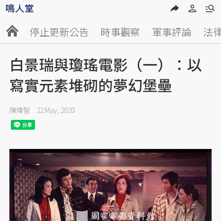
停止更新公告
時事觀察
軍事評論
法
白景瑞與瓊瑤電影（一）：以
寫實元素堆砌的夢幻堡壘
陳煒智
22 May, 2020