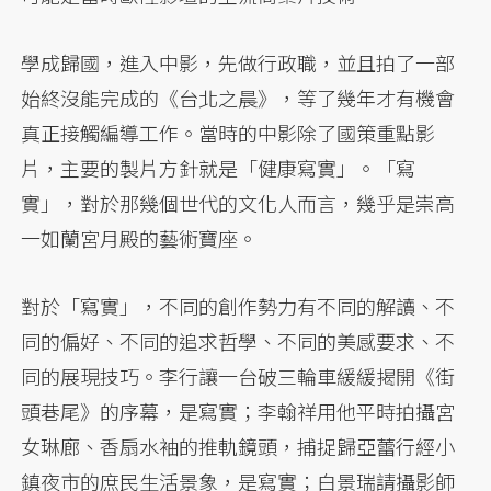
學成歸國，進入中影，先做行政職，並且拍了一部
始終沒能完成的《台北之晨》，等了幾年才有機會
真正接觸編導工作。當時的中影除了國策重點影
片，主要的製片方針就是「健康寫實」。「寫
實」，對於那幾個世代的文化人而言，幾乎是崇高
一如蘭宮月殿的藝術寶座。
對於「寫實」，不同的創作勢力有不同的解讀、不
同的偏好、不同的追求哲學、不同的美感要求、不
同的展現技巧。李行讓一台破三輪車緩緩揭開《街
頭巷尾》的序幕，是寫實；李翰祥用他平時拍攝宮
女琳廊、香扇水袖的推軌鏡頭，捕捉歸亞蕾行經小
鎮夜市的庶民生活景象，是寫實；白景瑞請攝影師