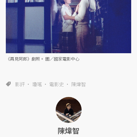
《再見阿郎》劇照。 圖／國家電影中心
影評
瓊瑤
電影史
陳煒智
陳煒智