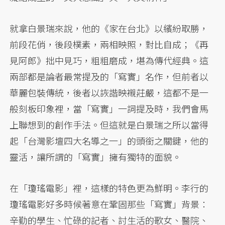
就拿白景瑞來說，他的《家在台北》以繽紛取勝，
前段花俏，後段樸素，兩相映照，對比自成；《再
見阿郎》拙中見巧，粗粗磨成，堪為傳代經典。這
兩部都是論者最常提及的「寫實」名作，但前者以
華麗包裝傳統，後者以詼諧映襯莊嚴，這都不是一
般刻板印象裡，當「寫實」一詞提及時，我們會馬
上聯想到的創作手法。但這就是白景瑞之所以當得
起「台灣影壇四大名導之一」的頭銜之關鍵，他的
靈活，讓所謂的「寫實」擁有獨特的面貌。
在「瓊瑤電影」裡，這樣的特色更為鮮明。李行的
瓊瑤電影好多時候著意在鞏固那些「寫實」背景：
辛勤的學生、忙碌的記者、討生活的歌女、醫院、