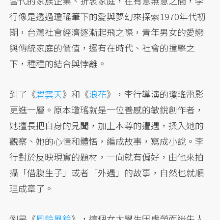
當代的家族企業、折衷家庭，在有意無意之間，李
行像是透過瓊瑤筆下的愛與夢幻來探索1970年代初
期，台灣社會經濟逐漸起飛之際，青年男女的愛戀
與傳統家庭的價值，還有在時代、社會的撞擊之
下，種種的結合與悖離。
到了《
碧雲天
》和《
浪花
》，李行導演的瓊瑤電影
更進一層。原本瓊瑤就是一位善感的敏銳創作者，
她擅長把自身的見聞，加上本尊的遭遇，揉入她的
觀察、她的心情和體悟，編成故事，寫成小說。李
行對於反映現實的題材，一向就有偏好，由他來拍
攝「借腹生子」或者「外遇」的故事，自然也就順
理成章了。
倒是《
風鈴風鈴
》，這個女大學生因虛榮而迷失人