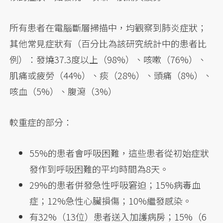
所有患者在電腦斷層掃描中，均觀察到肺炎症狀；
其他常見症狀有（百分比為該研究統計中的患者比
例）：發燒37.3度以上（98%）、咳嗽（76%）、
肌痛或疲勞（44%）、痰（28%）、頭痛（8%）、
咳血（5%）、腹瀉（3%）
較重症的部分：
55%的患者會呼吸困難，這些患者從初始症狀
發作到呼吸困難的平均時間為8天。
29%的患者併發急性呼吸窘迫；15%病毒血
症；12%急性心臟損傷；10%繼發感染。
有32%（13位）患者送入加護病房；15%（6