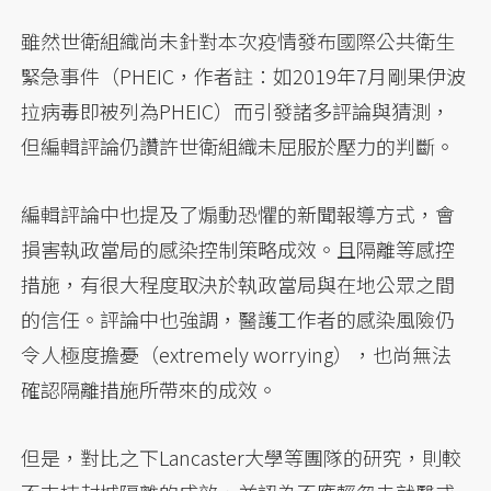
雖然世衛組織尚未針對本次疫情發布國際公共衛生
緊急事件（PHEIC，作者註：如2019年7月剛果伊波
拉病毒即被列為PHEIC）而引發諸多評論與猜測，
但編輯評論仍讚許世衛組織未屈服於壓力的判斷。
編輯評論中也提及了煽動恐懼的新聞報導方式，會
損害執政當局的感染控制策略成效。且隔離等感控
措施，有很大程度取決於執政當局與在地公眾之間
的信任。評論中也強調，醫護工作者的感染風險仍
令人極度擔憂（extremely worrying），也尚無法
確認隔離措施所帶來的成效。
但是，對比之下Lancaster大學等團隊的研究，則較