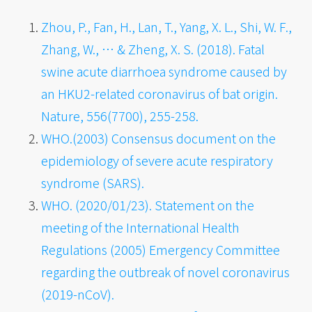
Zhou, P., Fan, H., Lan, T., Yang, X. L., Shi, W. F.,
Zhang, W., … & Zheng, X. S. (2018). Fatal
swine acute diarrhoea syndrome caused by
an HKU2-related coronavirus of bat origin.
Nature, 556(7700), 255-258.
WHO.(2003) Consensus document on the
epidemiology of severe acute respiratory
syndrome (SARS).
WHO. (2020/01/23). Statement on the
meeting of the International Health
Regulations (2005) Emergency Committee
regarding the outbreak of novel coronavirus
(2019-nCoV).