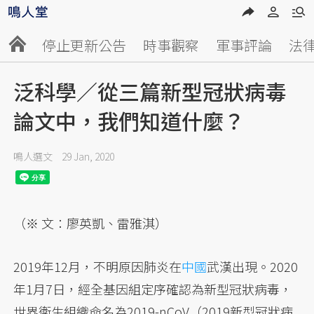
停止更新公告
時事觀察
軍事評論
法
泛科學／從三篇新型冠狀病毒
論文中，我們知道什麼？
鳴人選文
29 Jan, 2020
（※ 文：廖英凱、雷雅淇）
2019年12月，不明原因肺炎在
中國
武漢出現。2020
年1月7日，經全基因組定序確認為新型冠狀病毒，
世界衛生組織命名為2019-nCoV（2019新型冠狀病