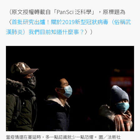
（原文授權轉載自「PanSci 泛科學」，原標題為
〈
首批研究出爐！關於2019新型冠狀病毒（俗稱武
漢肺炎）我們目前知道什麼事？
〉）
當疫情還在蔓延時，多一點認識就少一點恐懼。 圖／法新社