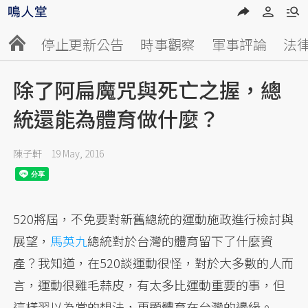
停止更新公告
時事觀察
軍事評論
法
除了阿扁魔咒與死亡之握，總
統還能為體育做什麼？
陳子軒
19 May, 2016
520將屆，不免要對新舊總統的運動施政進行檢討與
展望，
馬英九
總統對於台灣的體育留下了什麼資
產？我知道，在520談運動很怪，對於大多數的人而
言，運動很雞毛蒜皮，有太多比運動重要的事，但
這樣習以為常的想法，更顯體育在台灣的邊緣。