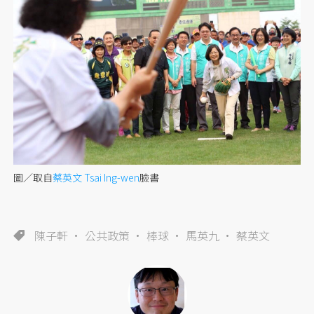
圖／取自
蔡英文 Tsai Ing-wen
臉書
陳子軒
公共政策
棒球
馬英九
蔡英文