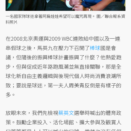
一名國家隊球迷拿著阿扁娃娃希望可以魔咒再現。 圖／聯合報系資
料照片
在2008北京奧運與2009 WBC連敗給中國以及一連
串假球之後，馬英九在壓力下召開了
棒球
國是會
議，但隨後的振興棒球計畫振興了什麼？他熱愛跑
步，但與促成近年路跑風潮並無直接關聯，那是全
球化新自由主義邏輯與後現代個人時尚消費浪潮所
致；要說是球迷，第一夫人周美青反倒是有樣子的
多。
放眼未來，我們先檢視
蔡英文
選舉時喊出的體育政
策。鼓勵企業投入、活化場館、擴大參與及觀賞人