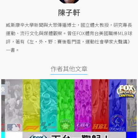
陳子軒
威斯康辛大學新聞與大眾傳播博士，國立體大教授，研究專長
運動、流行文化與媒體觀察。曾任FOX體育台美國職棒MLB球
評，著有《左‧外‧野︰賽後看門道，運動社會學家大聲講》
一書。
作者其他文章