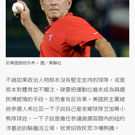
前美國總統布希。 圖／美聯社
不過如果政治人物原本沒有堅定支持的球隊，或是
原本對體育並不關注，硬要把運動拉進來成為與選
民搏感情的手段，反而會有反效果。美國民主黨總
統參選人希拉蕊一下子說自己是家鄉球隊芝加哥小
熊隊球迷，一下子說是擔任參議員選區間內的紐約
洋基迷的騎牆派立場，就常招致民眾冷嘲熱諷。