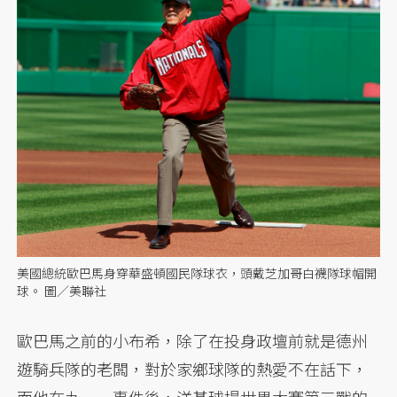
美國總統歐巴馬身穿華盛頓國民隊球衣，頭戴芝加哥白襪隊球帽開
球。 圖／美聯社
歐巴馬之前的小布希，除了在投身政壇前就是德州
遊騎兵隊的老闆，對於家鄉球隊的熱愛不在話下，
而他在九一一事件後，洋基球場世界大賽第三戰的