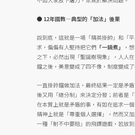
不如大家放下屠刀，聚焦於解決問題。
●
12年國教—典型的「加法」後果
說到底，這就是一場「精英掛帥」和「平
求，偏偏有人堅持把它們
「一鍋煮」
，想
之下，必然出現「聖誕樹現象」，人人在
鐺之後，美意變成了四不像，制度變成了
一直掛鈴鐺做加法，最終結果一定是矛盾
後又用「總分制」來決定分發；前者是「
在本質上就是矛盾的事，有如在追求一個
精神上就是「尊重個人選擇」，然而又加
一種「射不中要賠」的飛鏢遊戲，若放到