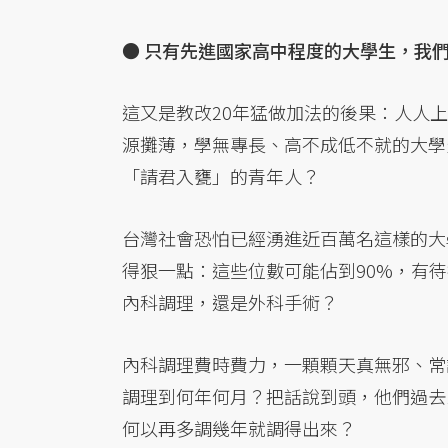
●
只有先進國家高中程度的大學生，我
這又是教改20年猛做加法的後果：人人
源攤薄，學無專長、高不成低不就的大學
「請君入甕」的青年人？
台灣社會恐怕已經湧進近百萬名這樣的大
得狠一點：這些位數可能佔到90%，有
內科調理，還是外科手術？
內科調理費時費力，一顆顆天真無邪、常
調理到何年何月？把話說到頭，他們過去
何以再多調幾年就調得出來？