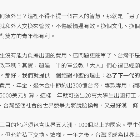
何須外出？這裡不得不提一個古人的智慧，那就是「易子
就和外人交換來管教，不傷感情還有效。換個文化、換個
對雙方的青年都有利。
生沒有能力負擔出國的費用。這問題更簡單了。台灣不是
改革嗎？其實，超過一半的軍公教「大人」們心裡已經願
。那好，我們就提供一個絕對神聖的理由：
為了下一代的
費用、年金、退休金中節約出300億台幣，專款專用，補
000美元計算，這樣一年就可送出20萬大學生出國打工
後，台灣整個社會的世界競爭力將脫胎換骨，又是好漢一條
工目的地必須包含世界五大洲、100個以上的國家。學生
，但允許私下交換。這樣，十年之後，台灣將成為世界上