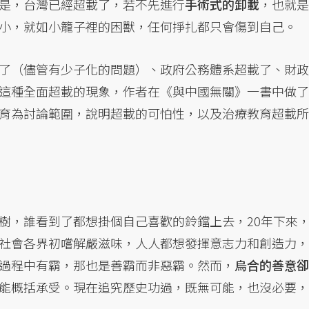
是，台灣已經超載了，若不先進行
手術式的卸載
，也就是
小，就如小籠子裡的困獸，任何掙扎都只會傷到自己。
了（儘管有少子化的問題）、政府公務體系超載了、財政
這種全面超載的現象，作者在《與中國無關》一書中做了
育為討論範圍，說明超載的可怕性，以及治療教育超載所
樹，誰看到了都想掛個自己喜歡的鈴鐺上去，20年下來
社會各界初嚐解嚴滋味，人人都想發揮意志力和創造力，
過程中有霸，那也是善霸而非惡霸。然而，
烏合的善意卻
能概括承受。現在追究歷史功過，既無可能，也沒必要，