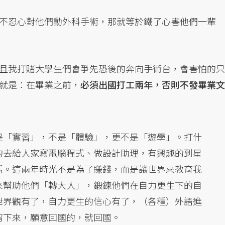
不忍心對他們動外科手術，那就等於鐵了心害他們一輩
且我打賭大學生們會爭先恐後的奔向手術台，會害怕的只
就是：在畢業之前，
必須出國打工兩年，否則不發畢業文
是「實習」，不是「體驗」，更不是「遊學」。打什
的去給人家寫電腦程式、做設計助理，有興趣的到星
活。這兩年時光不是為了賺錢，而是讓世界來教育我
來幫助他們「轉大人」，鍛鍊他們在自力更生下的自
世界觀有了，自力更生的信心有了，（各種）外語進
留下來，願意回國的，就回國。