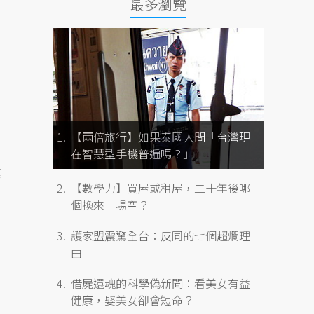
最多瀏覽
公
【兩倍旅行】如果泰國人問「台灣現
在智慧型手機普遍嗎？」
懲
【數學力】買屋或租屋，二十年後哪
個換來一場空？
護家盟震驚全台：反同的七個超爛理
由
借屍還魂的科學偽新聞：看美女有益
健康，娶美女卻會短命？