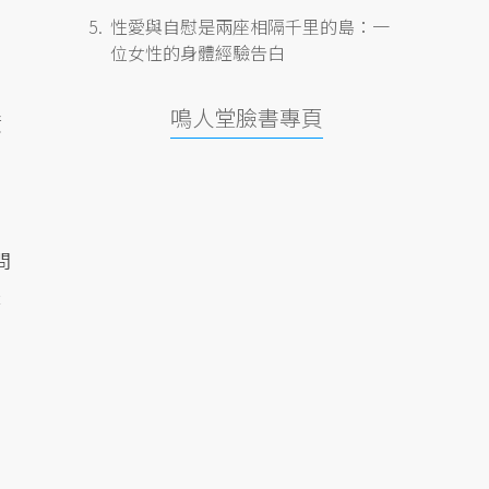
性愛與自慰是兩座相隔千里的島：一
位女性的身體經驗告白
鳴人堂臉書專頁
資
問
是
，