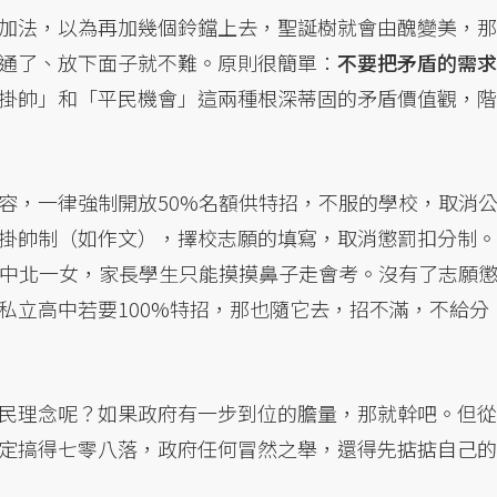
加法，以為再加幾個鈴鐺上去，聖誕樹就會由醜變美，那
通了、放下面子就不難。原則很簡單：
不要把矛盾的需求
掛帥」和「平民機會」這兩種根深蒂固的矛盾價值觀，階
容，一律強制開放50%名額供特招，不服的學校，取消
掛帥制（如作文），擇校志願的填寫，取消懲罰扣分制。
建中北一女，家長學生只能摸摸鼻子走會考。沒有了志願
私立高中若要100%特招，那也隨它去，招不滿，不給分
民理念呢？如果政府有一步到位的膽量，那就幹吧。但從
定搞得七零八落，政府任何冒然之舉，還得先掂掂自己的