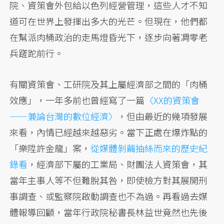
院、資策會外包給以色列經營管理，這些人才不知
道可在世界上發揮出多大的光芒。但現在，他們都
在幫派肉桶政治的走馬燈昏光下，逐步向著凋零老
兵蹉跎前行。
有關資策會、工研院及其上屬經濟部之間的「肉桶
效應」，一年多前也曾經寫了一篇
〈XX的資策會
——兼論台灣的數位經濟〉
，但由最近的幾項發展
來看，內情已經越來越惡劣。當下正處在爆炸點的
「樂陞許金龍」案，
從媒體剝繭抽絲而來的歷史紀
錄看
，經濟部下屬的工業局、財團法人資策會，其
當年主事人等不但難脫其咎，即使檢方對其展開刑
事調查、或監察院啟動調查也不為過。再看過去媒
體報導回顧，當年行政院秘書長林益世竟然也先後