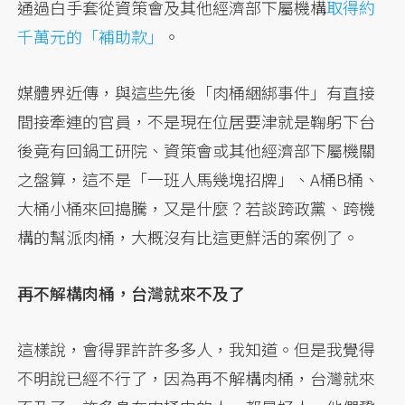
通過白手套從資策會及其他經濟部下屬機構
取得約
千萬元的「補助款」
。
媒體界近傳，與這些先後「肉桶綑綁事件」有直接
間接牽連的官員，不是現在位居要津就是鞠躬下台
後竟有回鍋工研院、資策會或其他經濟部下屬機關
之盤算，這不是「一班人馬幾塊招牌」、A桶B桶、
大桶小桶來回搗騰，又是什麼？若談跨政黨、跨機
構的幫派肉桶，大概沒有比這更鮮活的案例了。
再不解構肉桶，台灣就來不及了
這樣說，會得罪許許多多人，我知道。但是我覺得
不明說已經不行了，因為再不解構肉桶，台灣就來