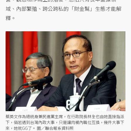
域、內部繁殖、跨公跨私的「財金幫」生態才能解
釋。
蔡英文作為總統身兼民進黨主席，在行政院長林全也由她直接指派
下，倘若遇到台灣內政大事，只是讓肉桶內職位互換，幾件大事下
來，她就GG了。 圖／聯合報系資料照