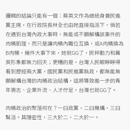
邏輯的結論只能有一個：蔡英文作為總統身兼民進
黨主席，在行政院長林全也由她直接指派下，倘若
在遇到台灣內政大事時，無能或不願解構該事件的
肉桶肌理，而只是讓肉桶內職位互換，或A肉桶換為
B肉桶，幾件大事下來，她就GG了，民粹動力和菁
英形象都無力回天；更糟的是，台灣人民眼睜睜得
看到歷經兩大黨，國民黨和民進黨執政，都無能無
願解構台灣的肉桶政治結構，這將導致進一步的青
年喪志、企業外流、人才佇足，台灣也就GG了。
肉桶政治的聚落何在？一曰政黨，二曰機構，三曰
幫派。其隱密性，三大於二，二大於一。