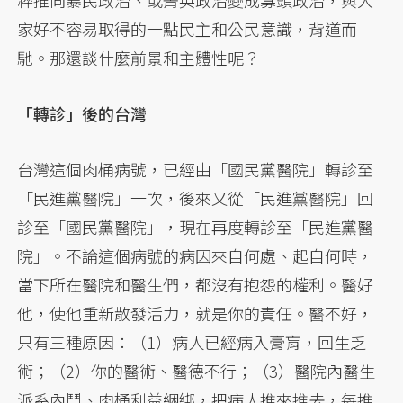
家好不容易取得的一點民主和公民意識，背道而
馳。那還談什麼前景和主體性呢？
「轉診」後的台灣
台灣這個肉桶病號，已經由「國民黨醫院」轉診至
「民進黨醫院」一次，後來又從「民進黨醫院」回
診至「國民黨醫院」，現在再度轉診至「民進黨醫
院」。不論這個病號的病因來自何處、起自何時，
當下所在醫院和醫生們，都沒有抱怨的權利。醫好
他，使他重新散發活力，就是你的責任。醫不好，
只有三種原因：（1）病人已經病入膏肓，回生乏
術；（2）你的醫術、醫德不行；（3）醫院內醫生
派系內鬥、肉桶利益綑綁，把病人推來推去，每推