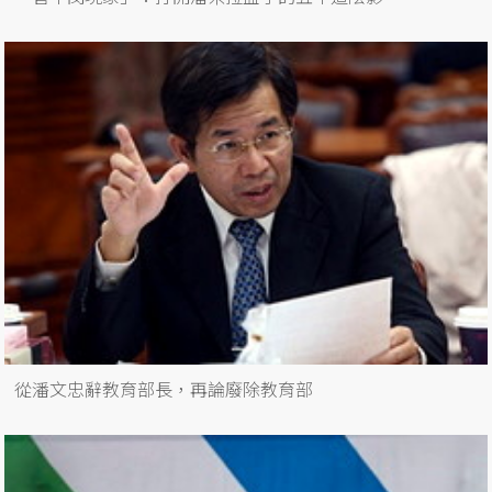
從潘文忠辭教育部長，再論廢除教育部