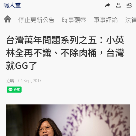
停止更新公告
時事觀察
軍事評論
法
台灣萬年問題系列之五：小英
林全再不識、不除肉桶，台灣
就GG了
范疇
04 Sep, 2017