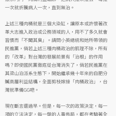
一次就折騰病人一次，直到無治。
上述三種肉桶就是三個大染缸，讓原本或許懷著改
革大志進入政治或公務領域的人，用不了多久就會
習慣而「不聞其臭」。請問小英總統和她所帶領的
民進黨，倘若上述三種肉桶政治的肌理不除，所有
的「改革」對台灣的發展前景有「治根」的作用
嗎？即使國民黨徹底從台灣消失了，倘若民進黨在
其梁山泊派系生態下，開始繼承幾十年來的自肥分
贓高層利益結構，全面剪枝嫁接「肉桶政治」，台
灣就準備GG吧。
現在斷言還過早。但是，每一次的政策決定，每一
項的立法決定，每一盤的人事佈局，都在考驗著全