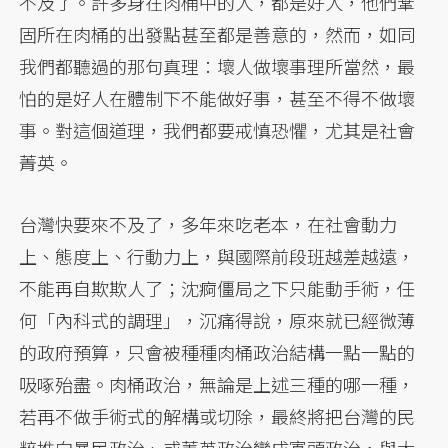
不及了。許多身在肉桶中的人，都是好人，他們鞏
固所在肉桶的出發點甚至都是善意的，然而，如同
我們都聽過的那句真理：壞人做壞事理所當然，最
怕的是好人在體制下不能做好事，甚至不得不做壞
事。對這個道理，我們都要戒慎恐懼，尤其是社會
菁英。
台灣快要來不及了，多年來吃老本，在社會動力
上、態度上、行動力上，與國際前段班越差越遠，
不能再自欺欺人了；沈痾僵局之下只能動手術，任
何「內科式的調理」，沉痛得說，原來就已經微薄
的政府預算，只會被種種肉桶政治結構一點一點的
吸啄殆盡。肉桶政治，無論是上述三種的哪一種，
若再不做手術式的解構或切除，最終將把台灣的民
粹推向暴民政治、或菁英政治變成寡頭政治，與大