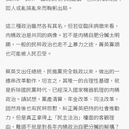
如人或亂搞亂來而鞠躬出局。
這三種政治雖然各有其名，但若從臨床病徵來看，
肉桶政治是共同的病像。若不是肉桶自肥分贓太明
顯，一般的民粹政治也走不上暴力之途，菁英寡頭
也可能被人民忍受。
蔡英文出任總統、民進黨完全執政以來，做出的一
連串改革動作，坦言之，其唯一的合理性基礎，就
是拆除國民黨時代、已經深入國家機器肌理的肉桶
政治。請試想，黨產清算、年金改革、司法改革，
固然背後也有民粹怨懟、糾正菁英把持的社會推動
力，但是真正拿得上「民主法治」檯面的客觀理
由，難道不就是對長年肉桶政治自肥分贓的解構？