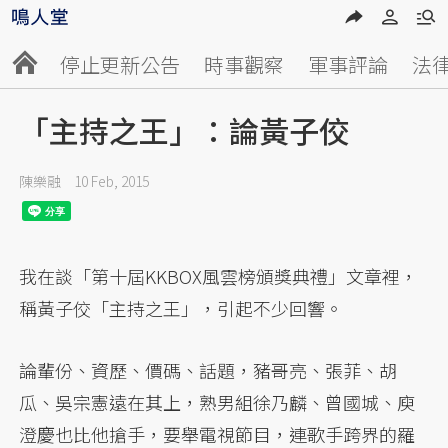
停止更新公告
時事觀察
軍事評論
法
「主持之王」：論黃子佼
陳樂融
10 Feb, 2015
我在談「第十屆KKBOX風雲榜頒獎典禮」文章裡，
稱黃子佼「主持之王」，引起不少回響。
論輩份、資歷、價碼、話題，豬哥亮、張菲、胡
瓜、吳宗憲遠在其上，熟男組徐乃麟、曾國城、庾
澄慶也比他搶手，要舉電視節目，連歌手跨界的羅