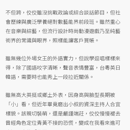
不但跨，佼佼雖沒挑戰政論或綜合談話節目，但社
會歷練與廣泛學養絕對數藝能界前段班。雖然重心
在音樂與綜藝，但流行設計時尚動漫遊戲乃至純藝
術界的常識與眼界，照樣能讓客戶買帳。
雖無幾位外場女王的外語實力，但說學逗唱樣樣來
得，除了國語咬字清晰，聲音表情豐富，台粵英日
韓語，需要時也能秀上一段拉近關係。
雖無高大英挺或鄉土外表，因身高與臉型長期被
「小」看，但近年畢竟磨出小叔的資深主持人合宜
樣貌。該親切裝萌，還是嚴謹端莊，佼佼慢慢褪去
曾經角色定位青黃不接的恐慌，變成在我看來進可