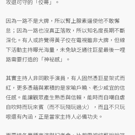
攻退可守的「佼哥」。
因為一路不是大牌，所以腎上腺素逼使他不敢懈
怠；因為一路也沒真正落敗，所以知名度長期不斷
深化。有人或許覺得黃子佼在電視雖非大牌，但線
下活動主持曝光海量，未免缺乏通往巨星最後一哩
路需要打造的「神祕感」。
其實主持人非同歌手演員，有人固然憑巨星架式而
紅，更多憑藉與累積的是家喻戶曉、老少咸宜的信
任感。能讓觀眾產生熟悉與信賴，能時而自嘲自虐
自吹時而玩來賓（而不玩殘玩過火），而且不只玩
哏還有內涵，正是當家主持人必備功夫。