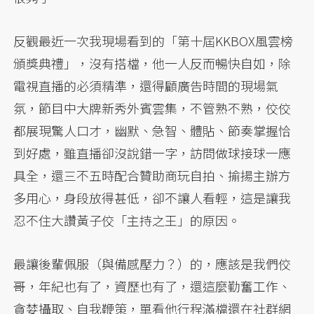
反觀最近一次我現場看到的「第十屆KKBOX風雲榜
頒獎典禮」，沒有搭檔，他一人反而暢快自如，除
電視直播的必須精準，還得顧廣告時間的現場氣
氛，節目中大牌新秀外賓雲集，不管熟不熟，佼佼
都展現驚人口才，幽默、急智、體貼、節奏掌握恰
到好處，雖直播卻沒說錯一字，訪問做球接球一應
具全，還三不五時配合贊助商玩自拍、揄揚主辦方
多用心，身段放得甚低，卻不讓人看輕，這是讓我
忍不住大讚黃子佼「主持之王」的原因。
最讓後輩佩服（與備感壓力？）的，應該是我們佼
哥，年紀也有了，資歷也有了，還這麼勤奮工作、
貪婪攝取、自我鞭策，單看他行程滿檔還在社群網