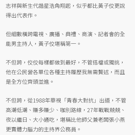
志祥與新生代諧星浩角翔起，似乎都比黃子佼更說
得出代表作。
但細數橫跨電視、廣播、典禮、商演、記者會的全
能男主持人，黃子佼堪稱第一。
不但跨，佼佼每樣都做到最好，不管搭檔或獨挑，
他在公民營各單位各種主持履歷我無需贅述，而且
是全方位齊頭並進。
不但跨，從1988年華視「青春大對抗」出道，不管
高潮低潮、賺多賺少、咖別路線，27年戰戰兢兢、
夜以繼日、大小通吃，堪稱比他師父兼老闆張小燕
更賣體力腦力的主持界公務員。