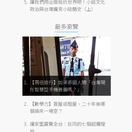
讓我們用出版抵抗世界吧！小誌文化
政治與台灣龐克小誌簡史（上）
最多瀏覽
【兩倍旅行】如果泰國人問「台灣現
在智慧型手機普遍嗎？」
【數學力】買屋或租屋，二十年後哪
個換來一場空？
護家盟震驚全台：反同的七個超爛理
由