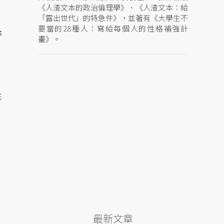
《人渣文本的政治倫理學》、《人渣文本：給
「露出世代」的特急件》，並著有《大學生不
要當的28種人：寫給每個人的性格補強計
野
畫》。
影
最新文章