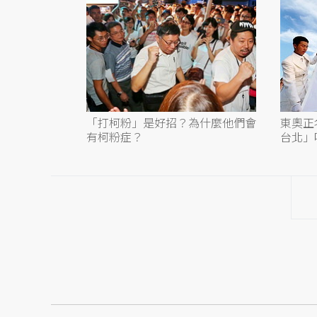
「打柯粉」是好招？為什麼他們會
東奧正
有柯粉症？
台北」