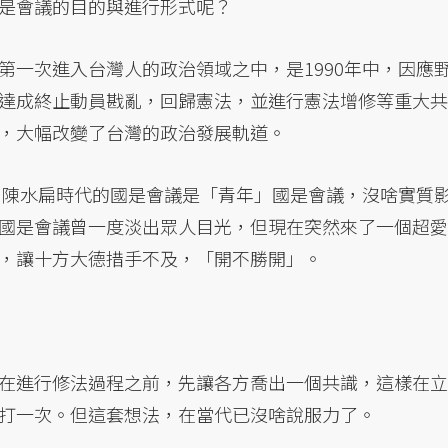
是會議的目的與進行形式呢？
第一次進入台灣人的政治領域之中，是1990年中，因應
達成終止動員戡亂，回歸憲法，並進行憲法增修等重大共
，大幅改變了台灣的政治發展軌道。
省。陳水扁時代的國是會議是「青年」國是會議，沒啥實質
國是會議曾一度淡出眾人目光，但現在突然來了一個超愛
，讓十方大德措手不及，「開不勝開」。
在進行修法過程之前，先讓各方喬出一個共識，這樣在立
打一次。但這套想法，在當代已沒啥說服力了。