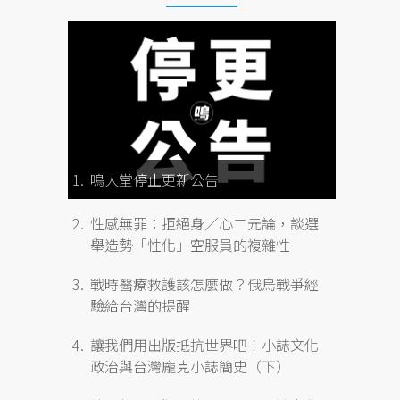
鳴人堂停止更新公告
性感無罪：拒絕身／心二元論，談選
舉造勢「性化」空服員的複雜性
戰時醫療救護該怎麼做？俄烏戰爭經
驗給台灣的提醒
讓我們用出版抵抗世界吧！小誌文化
政治與台灣龐克小誌簡史（下）