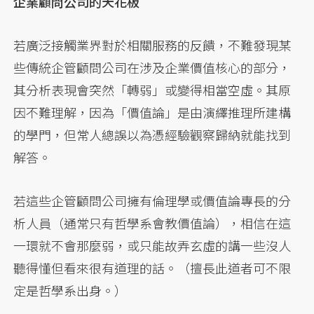
企業顧問公司的天花板
若廣泛接觸業界對於相關服務的反饋，不難發現某
些傳統企管顧問公司在涉及企業價值核心的部分，
其分析表現會突然「轉弱」或變得相當空虛。其原
因不難理解，因為「價值論」是由演繹推理所建構
的學門，但常人總誤以為憑經驗觀察歸納就能找到
解答。
若這些企管顧問公司擁有倫理學或價值論專長的分
析人員（通常只有哲學系會教價值論），相信在這
一環就不會那麼弱，或只能故弄玄虛的講一些沒人
聽得懂但看來很有道理的話。（擅長此道者可不限
定是哲學系出身。）