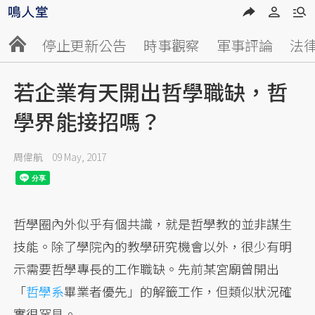
停止更新公告
時事觀察
軍事評論
法
若企業有天開出哲學職缺，哲
學界能接招嗎？
周偉航
09 May, 2017
哲學圈內外似乎有個共識，就是哲學教的並非謀生
技能。除了學院內的教學研究機會以外，很少有明
示需要哲學專長的工作職缺。先前某宮廟曾開出
「
哲學系
畢業者優先」的解籤工作，但類似狀況確
實很罕見。