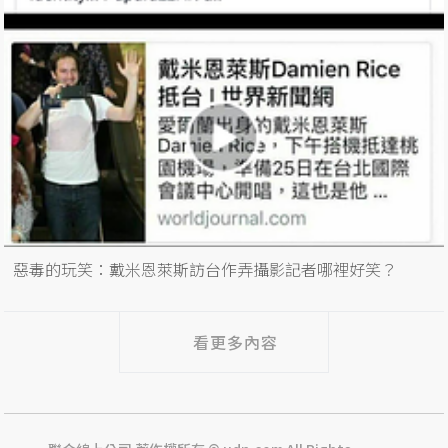
惡毒的玩笑：戴米恩萊斯訪台作弄攝影記者哪裡好笑？
看更多內容