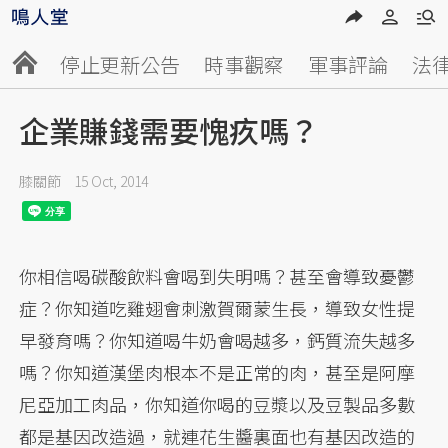
停止更新公告
時事觀察
軍事評論
法
企業賺錢需要愧疚嗎？
膝關節
15 Oct, 2014
你相信喝碳酸飲料會喝到失明嗎？甚至會導致憂鬱
症？你知道吃雞翅會刺激賀爾蒙生長，導致女性提
早發育嗎？你知道喝牛奶會喝越多，鈣質流失越多
嗎？你知道漢堡肉根本不是正常的肉，甚至是阿摩
尼亞加工肉品，你知道你喝的豆漿以及豆製品多數
都是基因改造過，就連花生醬裏面也有基因改造的