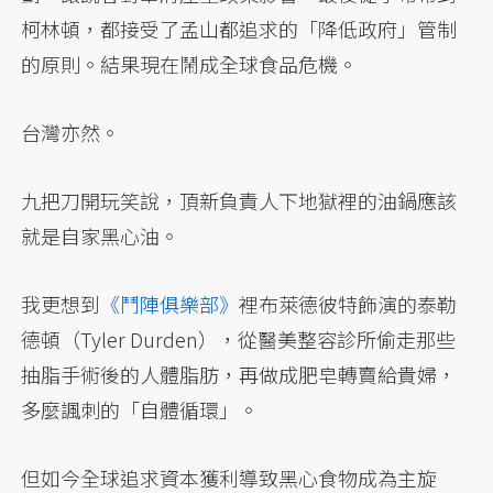
柯林頓，都接受了孟山都追求的「降低政府」管制
的原則。結果現在鬧成全球食品危機。
台灣亦然。
九把刀開玩笑說，頂新負責人下地獄裡的油鍋應該
就是自家黑心油。
我更想到
《鬥陣俱樂部》
裡布萊德彼特飾演的泰勒
德頓（Tyler Durden），從醫美整容診所偷走那些
抽脂手術後的人體脂肪，再做成肥皂轉賣給貴婦，
多麼諷刺的「自體循環」。
但如今全球追求資本獲利導致黑心食物成為主旋