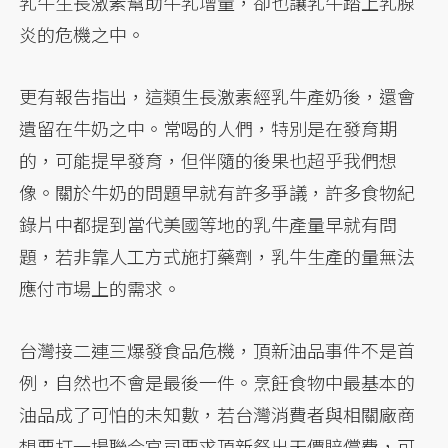
乳牛生長激素幫助牛乳增量，卻也讓乳牛踏上乳腺
炎的危機之中。
更有報告指出，這類生長激素經乳牛產奶後，還會
遺留在牛奶之中。常喝的人們，特別是在發育期
的，可能提早發育，但伴隨的後果也超乎我們想
像。關於牛奶的問題早就有許多爭議，許多食物紀
錄片中都提到當代美國等地的乳牛產量早就有問
題，若非靠人工方式施打藥劑，乳牛生產的量無法
應付市場上的需求。
台灣接二連三爆發食品危機，頂新油品事件不是首
例，自然也不會是最後一件。烹飪食物中最基本的
油品成了可怕的未知數，若台灣消費者與相關廠商
想要打一場聯合官司要求頂新祭出天價賠償費，可