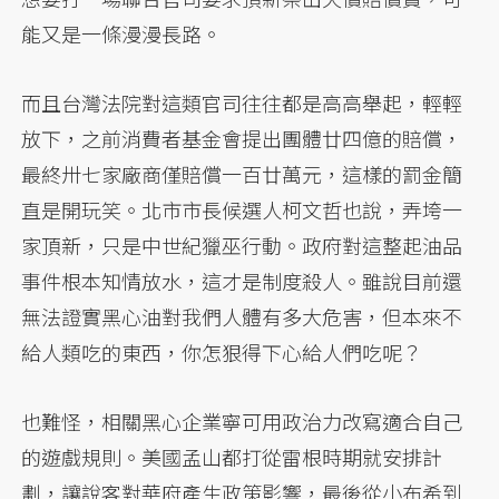
能又是一條漫漫長路。
而且台灣法院對這類官司往往都是高高舉起，輕輕
放下，之前消費者基金會提出團體廿四億的賠償，
最終卅七家廠商僅賠償一百廿萬元，這樣的罰金簡
直是開玩笑。北市市長候選人柯文哲也說，弄垮一
家頂新，只是中世紀獵巫行動。政府對這整起油品
事件根本知情放水，這才是制度殺人。雖說目前還
無法證實黑心油對我們人體有多大危害，但本來不
給人類吃的東西，你怎狠得下心給人們吃呢？
也難怪，相關黑心企業寧可用政治力改寫適合自己
的遊戲規則。美國孟山都打從雷根時期就安排計
劃，讓說客對華府產生政策影響，最後從小布希到