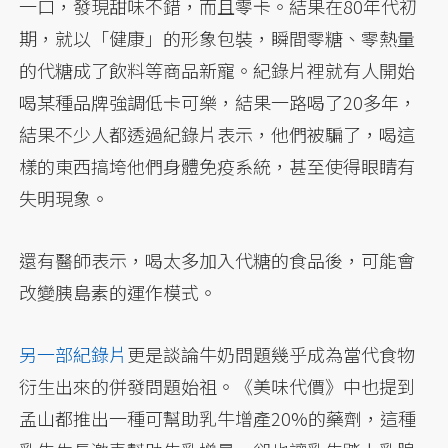
一口，發現甜味不錯，而且零卡。結果在80年代初
期，就以「健康」的形象包裝，瞬間零糖、零熱量
的代糖成了飲料等商品新寵。紀錄片裡就有人開始
喝某種品牌強調低卡可樂，結果一路喝了20多年，
結果不少人都透過紀錄片表示，他們被騙了，喝這
樣的東西搞垮他們身體免疫系統，甚至使得眼睛有
失明現象。
還有醫師表示，喝太多加入代糖的食品後，可能會
改變胰島素的運作模式。
另一部紀錄片
更是談論牛奶問題幾乎成為當代食物
衍生出來的併發問題始祖。《美味代價》中也提到
孟山都推出一種可幫助乳牛增產20%的藥劑，這種