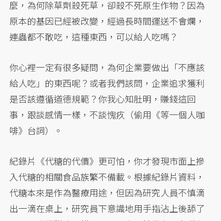
麼，為何除草劑殺死草，卻殺不死原生作物？因為
原本的基因已經被改變，經過長時間運送不會爛，
連蟲都不敢吃，這種東西，可以給人吃嗎？
你心裡一定有很多疑問，為何企業要做出「不應該
給人吃」的東西呢？或者我們該問，企業追求獲利
是否該遵循道德規範？你我心知肚明，賺錢這回
事，跟談感情一樣，不談愧疚（偷用《等一個人咖
啡》台詞）。
紀錄片《代糖的代價》更可怕，你才發現市面上摻
入代糖的相關食品族繁不備載。根據紀錄片資料，
代糖本來是作為醫療用途，但因為研究人員不慎滴
出一滴在桌上，研究員下意識地用手指沾上後舔了