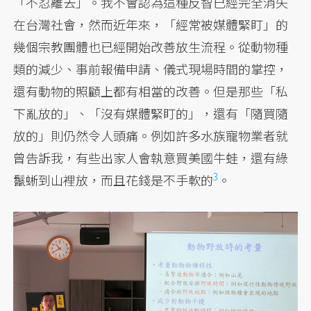
「不忍離去」。我不會認為這種反智已經完全消失
在台灣社會，然而近年來，「經常被媒體緊盯」的
幾個宗教團體也已經開始改善放生流程。從動物種
類的減少、事前報備申請、儀式現場時間的掌控，
還有動物的照顧上都有相當的改善。但是那些「私
下亂放的」、「沒有媒體緊盯的」，還有「隨買隨
放的」則仍然令人頭痛。例如許多水族寵物業者就
曾告訴我，有些出家人會執意買美國牛蛙，還有綠
3
鬣蜥到山裡放，而且花錢是不手軟的
。