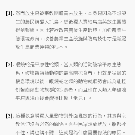
然而放生鳥被宗教團體買去放生，本身是因為不想殺
生的農民請獵人抓鳥，然後獵人賣給鳥店與放生團體
得到報酬。因此若欲改善農業生產環境，加強農業生
態環境教育，改善農業生產設施與防鳥技術才是斷絕
放生鳥商業運轉的根本。
眼鏡蛇是平原性蛇類，當人類的活動破壞平原生態
系，破壞齧齒類動物的最高階掠食者，也就是猛禽的
棲息環境以後，眼鏡蛇之類的動物就順勢會成為能控
制齧齒類動物族群的掠食者，而且也在人類大舉破壞
平原與淺山後會變得比較「常見」。
這種執意購買大量動物到外面亂放的行為，其實與宗
教信仰沒有必然的關係。有些民眾想放就放，攔都攔
不住，講也講不聽。這就是為什麼需要修法的原因。