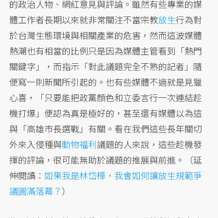
的政治人物、網紅意見與評論。雖然有些專業的媒
體工作者長期以來就非常關注不當宗教
放生
行為對
於台灣生態環境與相關產業的危害，然而這波媒體
熱潮也有相當的比例只是因為媒體主管看到「熱門
關鍵字」，而指示「對此議題完全不熟的記者」隨
便寫一則新聞所引起的。也有些媒體不過就是見獵
心喜，「只要能把政黨顏色和立委言行一次連結趁
機打爆」便認為真是極好的，甚至還有媒體以為這
與「高雄市長選戰」有關。看在我們這些長年關切
外來入侵種與
動物福利
議題的人來說，這些趁機發
揮的評論，很可能無助於議題的推展與前進。（延
伸閱讀：
如果我是林岱樺，我會如何讓放生規範爭
議圓滿落幕？
）