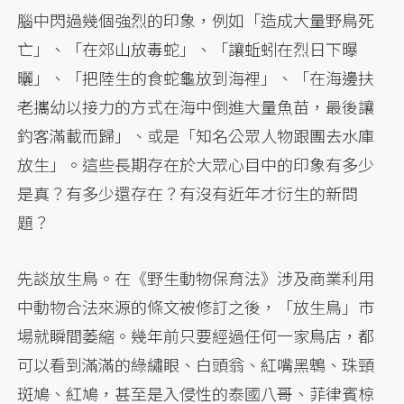
腦中閃過幾個強烈的印象，例如「造成大量野鳥死
亡」、「在郊山放毒蛇」、「讓蚯蚓在烈日下曝
曬」、「把陸生的食蛇龜放到海裡」、「在海邊扶
老攜幼以接力的方式在海中倒進大量魚苗，最後讓
釣客滿載而歸」、或是「知名公眾人物跟團去水庫
放生」。這些長期存在於大眾心目中的印象有多少
是真？有多少還存在？有沒有近年才衍生的新問
題？
先談放生鳥。在《野生動物保育法》涉及商業利用
中動物合法來源的條文被修訂之後，「放生鳥」市
場就瞬間萎縮。幾年前只要經過任何一家鳥店，都
可以看到滿滿的綠繡眼、白頭翁、紅嘴黑鵯、珠頸
斑鳩、紅鳩，甚至是入侵性的泰國八哥、菲律賓椋