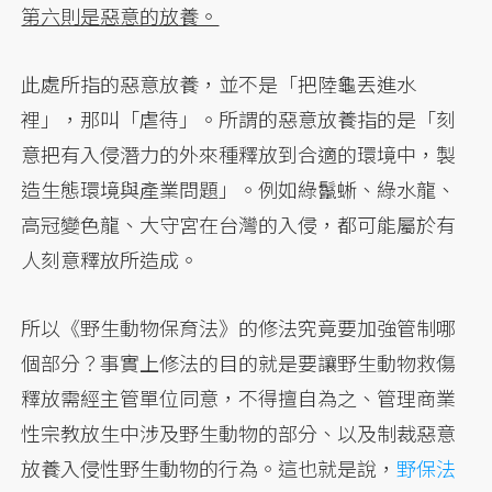
第六則是惡意的放養。
此處所指的惡意放養，並不是「把陸龜丟進水
裡」，那叫「虐待」。所謂的惡意放養指的是「刻
意把有入侵潛力的外來種釋放到合適的環境中，製
造生態環境與產業問題」。例如綠鬣蜥、綠水龍、
高冠變色龍、大守宮在台灣的入侵，都可能屬於有
人刻意釋放所造成。
所以《野生動物保育法》的修法究竟要加強管制哪
個部分？事實上修法的目的就是要讓野生動物救傷
釋放需經主管單位同意，不得擅自為之、管理商業
性宗教放生中涉及野生動物的部分、以及制裁惡意
放養入侵性野生動物的行為。這也就是說，
野保法