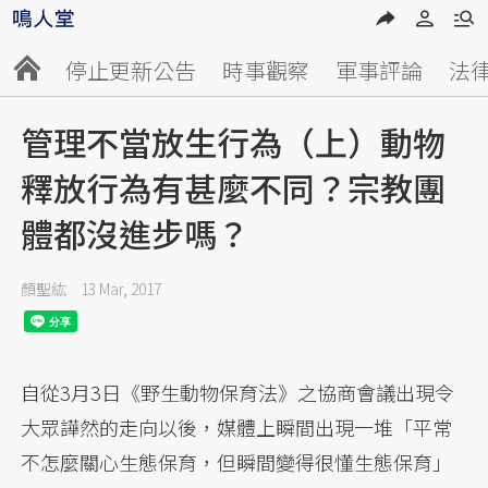
停止更新公告
時事觀察
軍事評論
法
管理不當放生行為（上）動物
釋放行為有甚麼不同？宗教團
體都沒進步嗎？
顏聖紘
13 Mar, 2017
自從3月3日《野生動物保育法》之協商會議出現令
大眾譁然的走向以後，媒體上瞬間出現一堆「平常
不怎麼關心生態保育，但瞬間變得很懂生態保育」