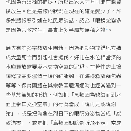
也因為有這樣的捕捉，所以出家人才有可能在購買
後放生。但是這樣的狀況在現在的確是變少了。許
多媒體報導引述在地民眾談話，認為「眼鏡蛇變多
2
是因為宗教放生」事實上多半屬於無稽之談
。
過去有許多宗教放生團體，因為把動物放錯地方造
成大量死亡而引起社會撻伐。好比在水位相當深的
水庫釋放需要淺水交換空氣的泥鰍、在乾性的土壤
讓釋放需要濕潤土壤的紅蚯蚓、在海邊釋放麵包蟲
等等。保育團體在與宗教團體溝通時也經常遇到一
些基於無知的抵抗，例如把「魚類因為缺氧而到水
面上張口交換空氣」的行為當成「說再見或說謝
謝」，或是把海龜在烈日下的眼睛分泌物當成「感
激涕零」，或是把「鳥類因翅膀骨折飛不走」當成