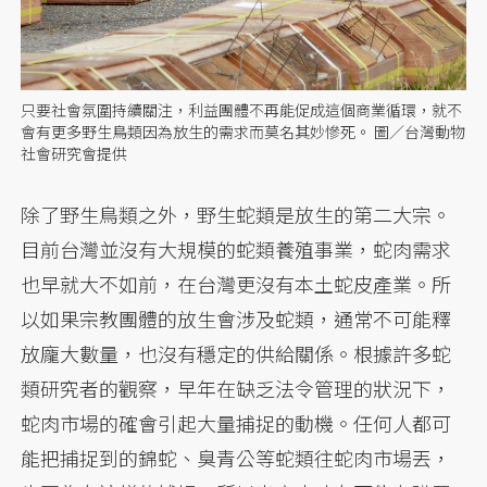
只要社會氛圍持續關注，利益團體不再能促成這個商業循環，就不
會有更多野生鳥類因為放生的需求而莫名其妙慘死。 圖／台灣動物
社會研究會提供
除了野生鳥類之外，野生蛇類是放生的第二大宗。
目前台灣並沒有大規模的蛇類養殖事業，蛇肉需求
也早就大不如前，在台灣更沒有本土蛇皮產業。所
以如果宗教團體的放生會涉及蛇類，通常不可能釋
放龐大數量，也沒有穩定的供給關係。根據許多蛇
類研究者的觀察，早年在缺乏法令管理的狀況下，
蛇肉市場的確會引起大量捕捉的動機。任何人都可
能把捕捉到的錦蛇、臭青公等蛇類往蛇肉市場丟，