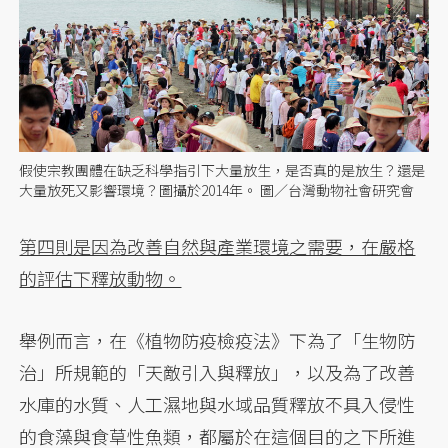
假使宗教團體在缺乏科學指引下大量放生，是否真的是放生？還是
大量放死又影響環境？圖攝於2014年。 圖／台灣動物社會研究會
第四則是因為改善自然與產業環境之需要，在嚴格
的評估下釋放動物。
舉例而言，在《植物防疫檢疫法》下為了「生物防
治」所規範的「天敵引入與釋放」，以及為了改善
水庫的水質、人工濕地與水域品質釋放不具入侵性
的食藻與食草性魚類，都屬於在這個目的之下所進