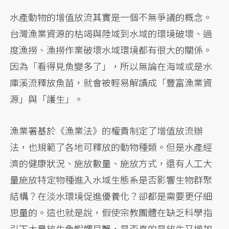
水產動物的增值放流其實是一個不無爭議的概念。
台灣漁業資源的枯竭與陸域到水域的環境破壞、過
度漁撈、漁撈作業破壞水域環境都有很大的關係。
因為「看得見魚變多了」，所以無論在海域或是水
庫溪流釋放魚苗，就會被輕易解讀成「豐富漁業資
源」與「護生」。
漁業署基於《漁業法》的權責制定了增值放流辦
法，也規範了各地可釋放的動物種類。但是水產經
濟的健康狀況、施放數量、施放方式，還有人工大
量施放特定物種進入水域生態系是否影響生物群聚
結構？在淡水環境促進優養化？卻都是需要更仔細
思量的。這也就是說，假使宗教團體在缺乏科學指
引下大量放生魚蝦螺貝蟹，是否真的是放生又增加