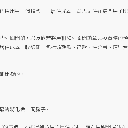
們採用另一個指標——居住成本，意思是住在這間房子N
些相關開銷，以及倘若將房租和相關開銷拿去投資時的預
居住成本比較複雜，包括頭期款、貸款、仲介費、這些費
能比擬的。
最終將化做一間房子。
子的市值，才能得到買屋的居住成本，讓買屋跟租屋站在