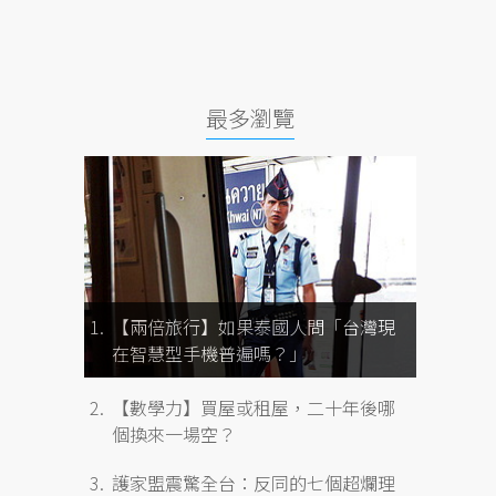
最多瀏覽
【兩倍旅行】如果泰國人問「台灣現
在智慧型手機普遍嗎？」
【數學力】買屋或租屋，二十年後哪
個換來一場空？
護家盟震驚全台：反同的七個超爛理