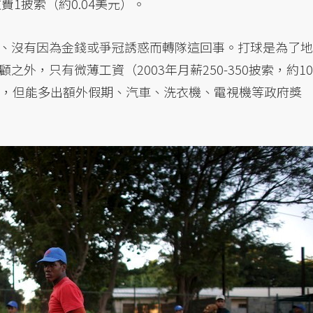
費1披索（約0.04美元）。
、沒有因為金錢或爭冠誘惑而轉隊這回事。打球是為了地
外，只有微薄工資（2003年月薪250-350披索，約10
約，但能多出額外假期、汽車、洗衣機、電視機等政府獎