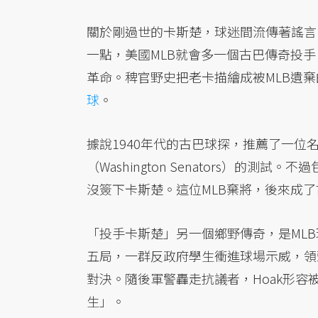
關於剛過世的卡斯楚，球迷間流傳著謠言
一點，美國MLB就會多一個古巴傳奇投
革命。稗官野史把老卡描繪成被MLB遺
球
。
據說1940年代的古巴球探，推薦了一位名為
（Washington Senators）的
沒簽下卡斯楚。這位MLB棄將，後來成
「投手卡斯楚」另一個鄉野傳奇，是MLB球
五局，一群反政府學生衝進球場示威，領
對決。隨後軍警轟走抗議者，Hoak形
生」。