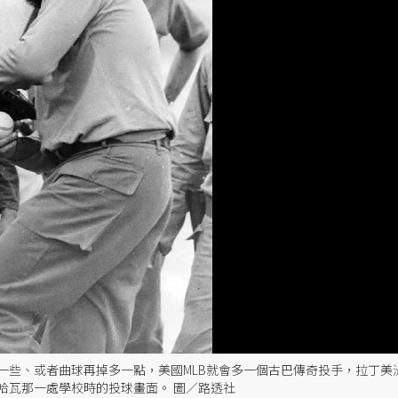
一些、或者曲球再掉多一點，美國MLB就會多一個古巴傳奇投手，拉丁美
訪哈瓦那一處學校時的投球畫面。 圖／路透社