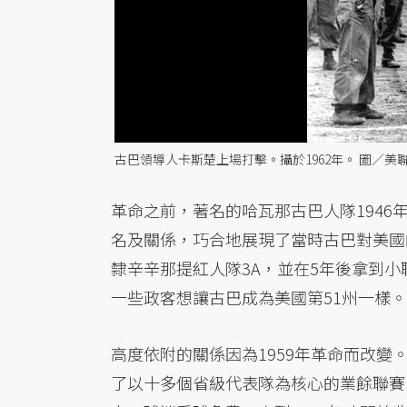
古巴領導人卡斯楚上場打擊。攝於1962年。 圖／美
革命之前，著名的哈瓦那古巴人隊194
名及關係，巧合地展現了當時古巴對美國的高度
隸辛辛那提紅人隊3A，並在5年後拿到
一些政客想讓古巴成為美國第51州一樣。
高度依附的關係因為1959年革命而改變。
了以十多個省級代表隊為核心的業餘聯賽