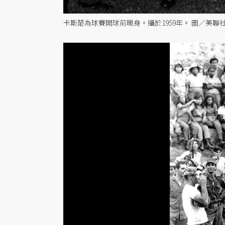
卡斯楚為球賽開球前暖身。攝於1959年。 圖／美聯