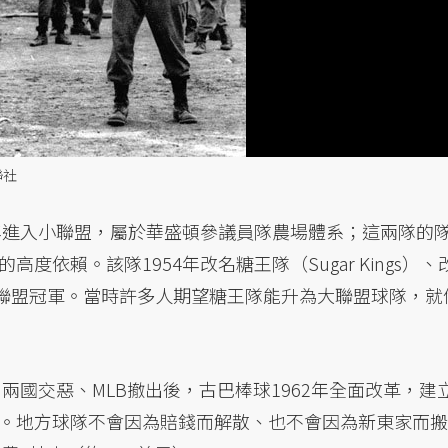
聯社
6年進入小聯盟，屬於華盛頓參議員隊農場體系；這兩隊的
依賴。該隊1954年改名糖王隊（Sugar Kings）、
小聯盟冠軍。當時許多人期望糖王隊能升為大聯盟球隊，就
兩國交惡、MLB撤出後，古巴棒球1962年全面改革，建
。地方球隊不會因為賠錢而解散、也不會因為新東家而搬