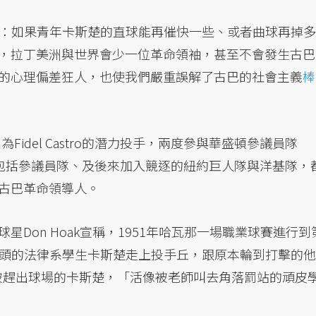
：如果青年卡斯楚的直球能再催快一些、或者曲球再掉多
手，拉丁美洲與世界會少一位革命領袖，甚至不會發生古巴
棄的心理偏差狂人，也使我們嚴重誤解了古巴的社會主義
棒
Fidel Castro的潛力投手，兩度參與華盛頓參議員隊
測試。不過包括參議員隊、及後來加入競逐的紐約巨人隊與洋基隊，
了古巴革命領導人。
星Don Hoak宣稱，1951年哈瓦那一場職業球賽進行到
頭的法律系學生卡斯楚走上投手丘，跟原本輪到打擊的他
容被趕出球場的卡斯楚，「活像被老師叫去角落罰站的頑皮