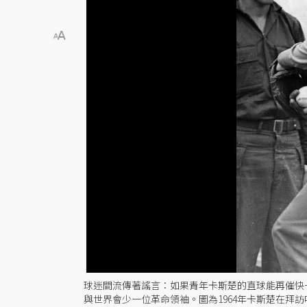
球迷間流傳著謠言：如果青年卡斯楚的直球能再催快
與世界會少一位革命領袖。圖為1964年卡斯楚在拜