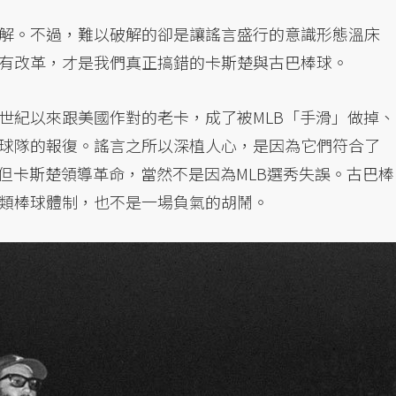
解。不過，難以破解的卻是讓謠言盛行的意識形態溫床
有改革，才是我們真正搞錯的卡斯楚與古巴棒球。
世紀以來跟美國作對的老卡，成了被MLB「手滑」做掉、
球隊的報復。謠言之所以深植人心，是因為它們符合了
但卡斯楚領導革命，當然不是因為MLB選秀失誤。古巴棒
類棒球體制，也不是一場負氣的胡鬧。