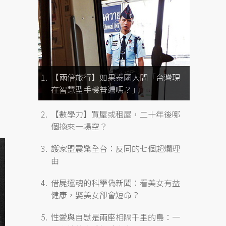
【兩倍旅行】如果泰國人問「台灣現
在智慧型手機普遍嗎？」
【數學力】買屋或租屋，二十年後哪
個換來一場空？
護家盟震驚全台：反同的七個超爛理
由
借屍還魂的科學偽新聞：看美女有益
健康，娶美女卻會短命？
性愛與自慰是兩座相隔千里的島：一