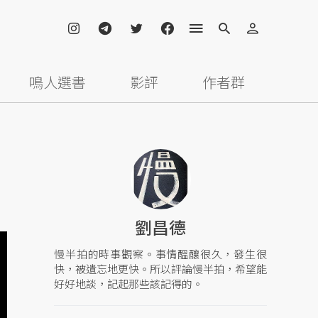
鳴人選書
影評
作者群
劉昌德
慢半拍的時事觀察。事情醞釀很久，發生很
快，被遺忘地更快。所以評論慢半拍，希望能
好好地談，記起那些該記得的。