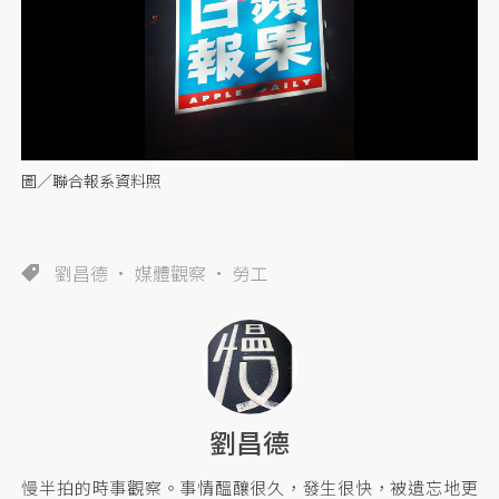
圖／聯合報系資料照
劉昌德
媒體觀察
勞工
劉昌德
慢半拍的時事觀察。事情醞釀很久，發生很快，被遺忘地更