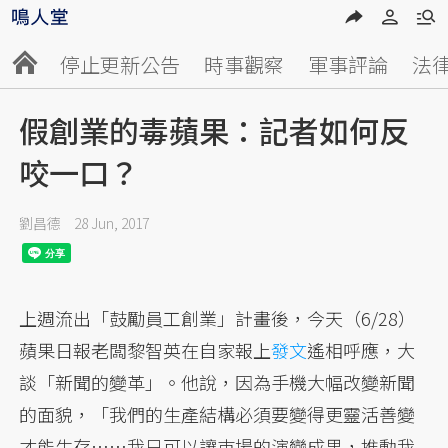
停止更新公告
時事觀察
軍事評論
法
假創業的毒蘋果：記者如何反
咬一口？
劉昌德
28 Jun, 2017
上週流出「鼓勵員工創業」計畫後，今天（6/28）
蘋果日報老闆黎智英在自家報上
發文
遙相呼應，大
談「新聞的變革」。他說，因為手機大幅改變新聞
的面貌，「我們的生產結構必須要變得更靈活善變
才能生存……我只可以讓巿場的演變成果，推動我