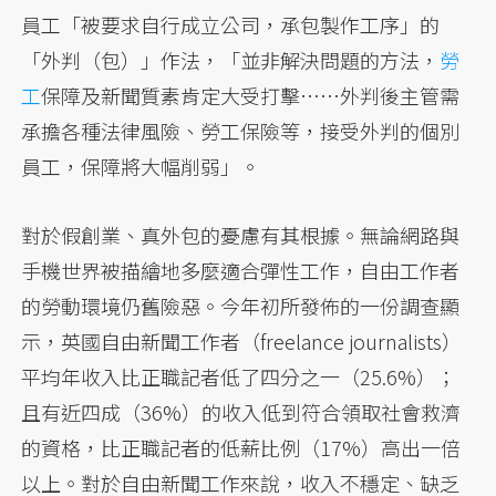
員工「被要求自行成立公司，承包製作工序」的
「外判（包）」作法，「並非解決問題的方法，
勞
工
保障及新聞質素肯定大受打擊……外判後主管需
承擔各種法律風險、勞工保險等，接受外判的個別
員工，保障將大幅削弱」。
對於假創業、真外包的憂慮有其根據。無論網路與
手機世界被描繪地多麼適合彈性工作，自由工作者
的勞動環境仍舊險惡。今年初所發佈的一份調查顯
示，英國自由新聞工作者（freelance journalists）
平均年收入比正職記者低了四分之一（25.6%）；
且有近四成（36%）的收入低到符合領取社會救濟
的資格，比正職記者的低薪比例（17%）高出一倍
以上。對於自由新聞工作來說，收入不穩定、缺乏