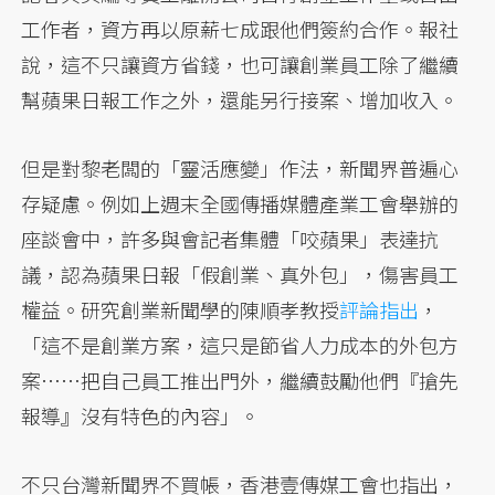
工作者，資方再以原薪七成跟他們簽約合作。報社
說，這不只讓資方省錢，也可讓創業員工除了繼續
幫蘋果日報工作之外，還能另行接案、增加收入。
但是對黎老闆的「靈活應變」作法，新聞界普遍心
存疑慮。例如上週末全國傳播媒體產業工會舉辦的
座談會中，許多與會記者集體「咬蘋果」表達抗
議，認為蘋果日報「假創業、真外包」，傷害員工
權益。研究創業新聞學的陳順孝教授
評論指出
，
「這不是創業方案，這只是節省人力成本的外包方
案……把自己員工推出門外，繼續鼓勵他們『搶先
報導』沒有特色的內容」。
不只台灣新聞界不買帳，香港壹傳媒工會也指出，