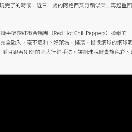
玩完了的時候，近三十歲的阿格西又奇蹟似東山再起重回
辣紅椒合唱團（Red Hot Chili Peppers）擔綱的
的他完全融入，毫不違和。好萊塢、搖滾、憎恨網球的網球
並且跟著NIKE的強大行銷手法，讓網球脫離貴族色彩、