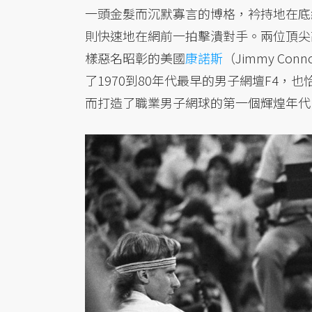
一頭金髮而沉默寡言的博格，衿持地在底
則快速地在網前一拍擊潰對手。兩位頂尖
樣惡名昭彰的美國
康諾斯
（Jimmy Co
了1970到80年代最早的男子網壇F4，
而打造了職業男子網球的第一個輝煌年代