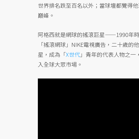
世界排名跌至百名以外；當球壇都覺得他
巔峰。
阿格西就是網球的搖滾巨星——1990年時聯手嗆
「搖滾網球」NIKE電視廣告，二十歲
星，成為「
X世代
」青年的代表人物之一，
入全球大眾市場。