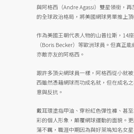
與阿格西（Andre Agassi）雙星領銜，
的全球政治格局，將美國網球男單推上頂
作為美國王朝代表人物的山普拉斯，14
（Boris Becker）等歐洲球員。
亦敵亦友的阿格西。
跟許多頂尖網球員一樣，阿格西從小就被
西雖然憑藉網球而功成名就，但在成名之
意與反抗。
戴耳環塗指甲油、穿粉紅色彈性褲、甚至
彩的個人形象，顛覆網球運動的面貌。更
蕩不羈，職涯中期因為與好萊塢知名女星布魯克