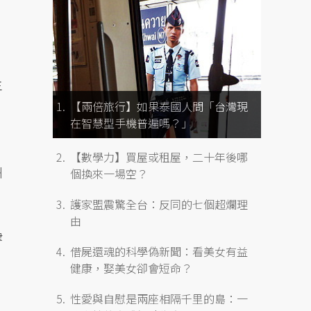
主
【兩倍旅行】如果泰國人問「台灣現
在智慧型手機普遍嗎？」
）
【數學力】買屋或租屋，二十年後哪
洲
個換來一場空？
護家盟震驚全台：反同的七個超爛理
由
津
借屍還魂的科學偽新聞：看美女有益
）
健康，娶美女卻會短命？
性愛與自慰是兩座相隔千里的島：一