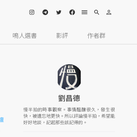
鳴人選書
影評
作者群
劉昌德
慢半拍的時事觀察。事情醞釀很久，發生很
快，被遺忘地更快。所以評論慢半拍，希望能
壇
好好地談，記起那些該記得的。
幕