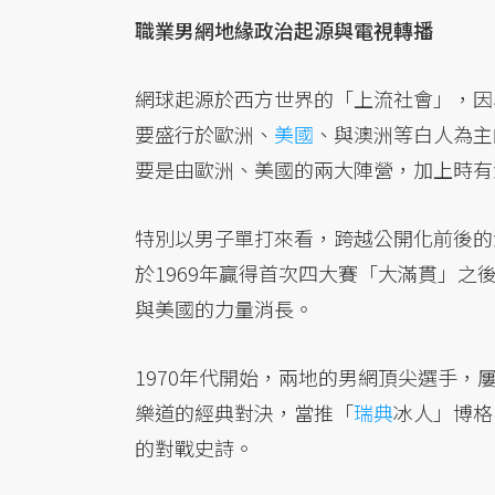
職業男網地緣政治起源與電視轉播
網球起源於西方世界的「上流社會」，因
要盛行於歐洲、
美國
、與澳洲等白人為主
要是由歐洲、美國的兩大陣營，加上時有
特別以男子單打來看，跨越公開化前後的澳洲
於1969年贏得首次四大賽「大滿貫」
與美國的力量消長。
1970年代開始，兩地的男網頂尖選手
樂道的經典對決，當推「
瑞典
冰人」博格（
的對戰史詩。