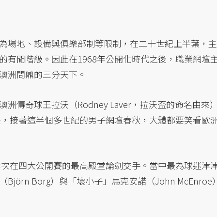
為場地、設備與俱樂部制等限制，在二十世紀上半葉，主
的有閒階級。因此在1968年公開化時代之後，職業網壇
澳洲問鼎的三分天下。
傳奇球王拉沃（Rodney Laver，拉沃盃的命名由來
之後，接著這半個多世紀的男子網壇春秋，大體都要笑看歐
，屢次在四大公開賽的最高殿堂論劍交手。當中最為球迷津
Björn Borg）與「壞小子」馬克安諾（John McEnroe