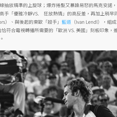
線抽放精準的上旋球；爆炸捲髮又暴躁易怒的馬克安諾，
高手「優雅冷靜VS. 狂放熱情」的高反差，再加上稍早
nnors）、與後起的東歐「殺手」
藍道
（Ivan Lendl），組成
也恰恰符合電視轉播所需要的「歐洲 VS. 美國」刻板印象，
。