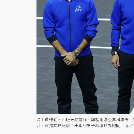
瑞士費德勒、西班牙納達爾、與塞爾維亞喬科維奇（Novak
合，就是本世紀前二十年的男子網壇世界地圖。 圖