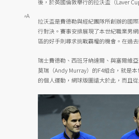
後，於英國倫敦舉行的拉沃盃（Laver C
拉沃盃是費德勒與經紀團隊所創辦的國際
行對決。賽事安排展現了本世紀職業男網
區的好手則尋求挑戰霸權的機會。在過去
瑞士費德勒、西班牙納達爾、與塞爾維亞喬科維
莫瑞（Andy Murray）的F4組合
的個人運動，網球版圖遠大於此，而且從