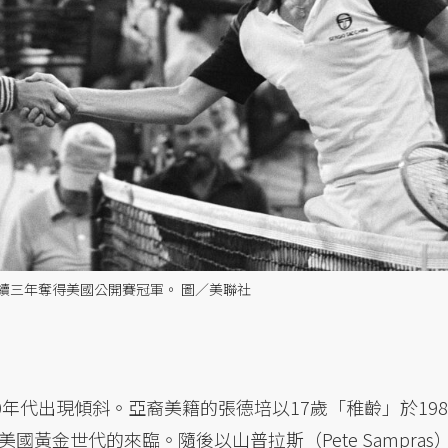
連續三年奪得美國公開賽冠軍。 圖／美聯社
0年代出現傾斜。亞裔美籍的張德培以17歲「稚齡」於198
黃金世代的來臨。隨後以山普拉斯（Pete Sampras