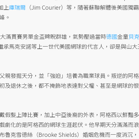
再加上
庫瑞爾
（Jim Courier）等，隨著蘇聯解體後美國獨霸
峰。
座大滿貫賽男單金盃睥睨群雄，氣勢壓過當時
德國
金童
貝
但真正能繼承馬克安諾等上一世代美國網球的代言人，卻是與山大
父親發掘天分，並「強迫」培養為職業球員。叛逆的阿格
初及退休之後，都不掩飾地表達對父權、甚至是網球的恨
戴假髮上陣比賽，加上中亞後裔的外表，阿格西以鮮豔多
戲劇化的是阿格西的網球生涯起伏。他早期天分滿滿而浪
雪德絲（Brooke Shields）婚姻危機而一度消沉，