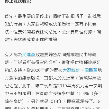
停止亂找戰犯
首先，最重要的是停止在情緒下亂扣帽子、亂找戰
犯的行為。大家對戰略或決策過程一定有不同看
法，但要公開發表任何意見，至少要於理有據、讓
數字去驗證或修正你的推論。
有人認為
民進黨
敗選要歸咎給同婚讓選民由綠轉
藍，但詳看所有得票的分析，很難提供這種說詞足
夠的支持。從2000年起的歷次
大選統計
，
國民黨
地
方選舉的鐵票版塊一直都大於民進黨，實際得票數
也佐證了此事，唯二例外是2010年馬英九第一次期
中考不如預期，在直轄市長選舉中輸了5.4%（多半
輸在高雄），另外就是2014年，民進黨承接了318
運動過後的能量和期待，一口氣衝高到47.3%，其