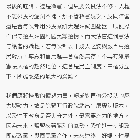
最後的底牌，還是釋憲，但只要公投法不修、人權
不能公投的漏洞不補，那不管釋憲幾次，反同陣營
還是會每次都用公投案綁大選來試圖翻盤，順便操
作保守選票來圖利國民黨選情。而大法官這個憲法
守護者的職權，若每次都以十幾人之姿與數百萬選
民對抗，尊嚴和信用遲早會蕩然無存，不再有維繫
憲法人權的超然地位，這會是民主制度、三權分立
下，所能製造的最大的災難。
我們應將挫敗的憤怒力量，轉成對再修公投法的壓
力與動力，這是除緊盯行政院端出什麼專法版本，
以及性平教育是否失守之外，最需要施力的地方。
因為未來，盟盟狹著勝利的氣勢，恐怕進一步組政
團或政黨，與國民黨合作，未來連終止妊娠、性暴