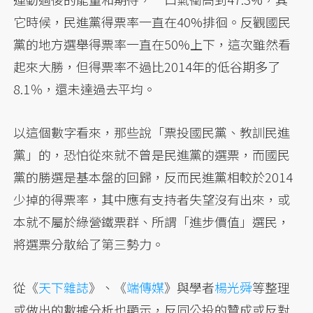
它時候，民進黨得票率一直在40%排徊。反觀國民
黨的地方選舉得票率一直在50%上下，這次雖然看
起來大勝，但得票率不過比2014年的低谷期多了
8.1％，還未達過去平均。
以這個數字看來，那些說「票投國民黨、教訓民進
黨」的，恐怕從來就不曾是民進黨的選票，而國民
黨的勝選是基本盤的回歸，反而民進黨相較於2014
少掉的得票率，其中應有支持者失望沒有出來，或
本就不屬於綠營鐵票群、所謂「進步價值」選民，
將選票分散給了第三勢力。
從《
天下雜誌
》、《
端傳媒
》與學者
楊光舜
等整理
或做出的數據分析也顯示，反同公投的贊成或反對