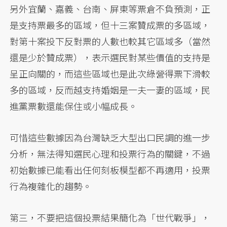
另外宜蘭、嘉義、台南、屏東等票倉不負預測，正
是支持票最多的區域，但十三案贊成票的多區域，
對第十案投下反對票的人數也較其它區域多（當然
還是少於贊成票），表示選民對某些價值的支持是
呈正向關的，而這些區域也是此次綠營得票下滑較
多的區域，反而越支持婚姻是一夫一妻的區域，民
進黨票數還能保住或小幅成長。
可惜這些數據因為台灣缺乏大型出口民調的進一步
分析，無法得知選民心理和投票行為的關鍵，不過
初始數據已能看出任何刻板模型都不再適用，投票
行為複雜化的趨勢。
第三，不要把這個投票結果簡化為「世代戰爭」，