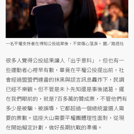
一名平權支持者在得知公投結果後，不禁傷心落淚。 圖／路透社
很多人覺得公投結果讓人「出乎意料」，但也有一
些運動者心裡早有數，畢竟在平權公投提出前，社
會經過盟盟們連番的抹黑與謊言訊息轟炸下，民調
已經不樂觀。但不管是未卜先知還是事後諸葛，擺
在我們眼前的，就是7百多萬的贊成票，不管他們有
多少是被騙、被誤導，它都超過一個總統當選人需
要的票數。這座大山需要平權團體理性面對，從現
在開始擬定計劃，做好長期抗戰的準備。