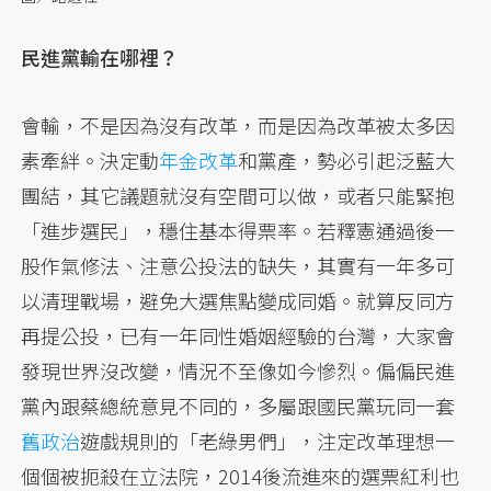
民進黨輸在哪裡？
會輸，不是因為沒有改革，而是因為改革被太多因
素牽絆。決定動
年金改革
和黨產，勢必引起泛藍大
團結，其它議題就沒有空間可以做，或者只能緊抱
「進步選民」，穩住基本得票率。若釋憲通過後一
股作氣修法、注意公投法的缺失，其實有一年多可
以清理戰場，避免大選焦點變成同婚。就算反同方
再提公投，已有一年同性婚姻經驗的台灣，大家會
發現世界沒改變，情況不至像如今慘烈。偏偏民進
黨內跟蔡總統意見不同的，多屬跟國民黨玩同一套
舊政治
遊戲規則的「老綠男們」，注定改革理想一
個個被扼殺在立法院，2014後流進來的選票紅利也