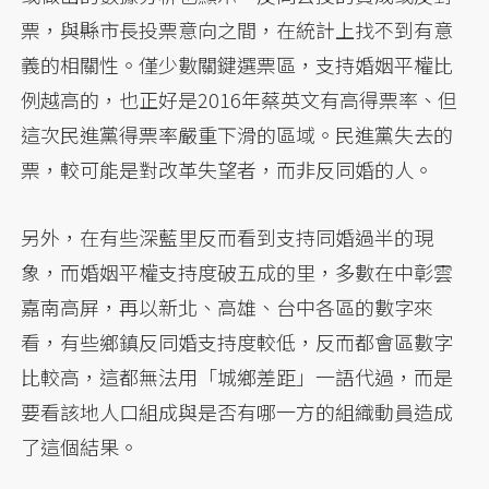
票，與縣市長投票意向之間，在統計上找不到有意
義的相關性。僅少數關鍵選票區，支持婚姻平權比
例越高的，也正好是2016年蔡英文有高得票率、但
這次民進黨得票率嚴重下滑的區域。民進黨失去的
票，較可能是對改革失望者，而非反同婚的人。
另外，在有些深藍里反而看到支持同婚過半的現
象，而婚姻平權支持度破五成的里，多數在中彰雲
嘉南高屏，再以新北、高雄、台中各區的數字來
看，有些鄉鎮反同婚支持度較低，反而都會區數字
比較高，這都無法用「城鄉差距」一語代過，而是
要看該地人口組成與是否有哪一方的組織動員造成
了這個結果。