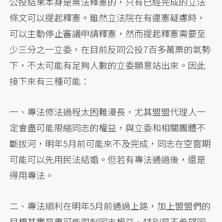
公投結果本身是無法釋憲的，只有已經完成的立法
條文可以提起釋憲。雖然立法院在有違憲疑慮時，
可以主動停止審議申請釋憲，然而提起釋憲需要至
少三分之一立委，在目前反同公投7百多萬票的氣勢
下，不太可能有足夠人數的立委願意站出來。因此
接下來有三種可能：
一、專法修法過程太困難漫長，尤其盟盟代理人一
定會盡可能限縮同志的權益，與立委和相關團體不
斷拔河，明年5月前可能來不及完成，同志在空窗期
可能可以先用民法結婚。但若有專法通過後，還是
得用專法。
二、專法順利在明年5月前通過上路，加上盟盟們的
目標其實是盡可能限制同志權益、特別是不希望同