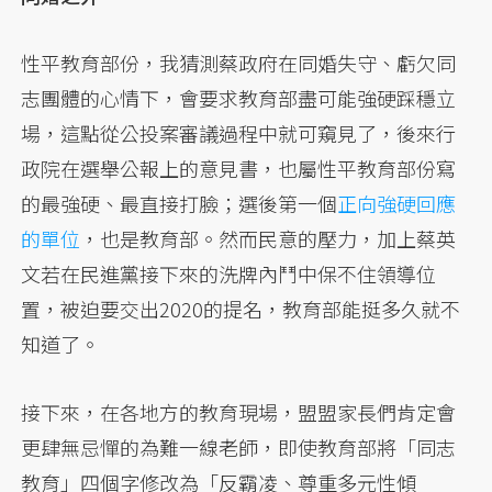
性平教育部份，我猜測蔡政府在同婚失守、虧欠同
志團體的心情下，會要求教育部盡可能強硬踩穩立
場，這點從公投案審議過程中就可窺見了，後來行
政院在選舉公報上的意見書，也屬性平教育部份寫
的最強硬、最直接打臉；選後第一個
正向強硬回應
的單位
，也是教育部。然而民意的壓力，加上蔡英
文若在民進黨接下來的洗牌內鬥中保不住領導位
置，被迫要交出2020的提名，教育部能挺多久就不
知道了。
接下來，在各地方的教育現場，盟盟家長們肯定會
更肆無忌憚的為難一線老師，即使教育部將「同志
教育」四個字修改為「反霸凌、尊重多元性傾