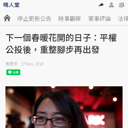
停止更新公告
時事觀察
軍事評論
法
下一個春暖花開的日子：平權
公投後，重整腳步再出發
喬瑟芬
27 Nov, 2018