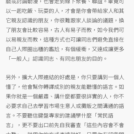
戲或討論動漫，也會走到線下聚餐、聯誼。畢竟可
以一起吃飯、玩耍的人，才會是你會帶給家人和其
它親友認識的朋友，你很難跟家人談論的議題，換
了朋友會比較容易，古人有易子而教，如今我們可
以易親友而教，這種方式也可讓同志們避免直接在
自己人際圈出櫃的尷尬，有個緩衝，又達成讓更多
「一般人」認識同志、有同志朋友的目的。
另外，擴大人際連結的好處是，你只要講到一個人
懂了，他會幫你轉譯成別的親友能聽懂的語言。如
果你就是一個嚴肅、講什麼都要很詳實的人，你不
必要求自己去學習市場生意人或攤販之間溝通的語
言。不要聽信鍵盤專家的建議學什麼「常民語
言」，更不要出口前先自我審查「這些內容會不會