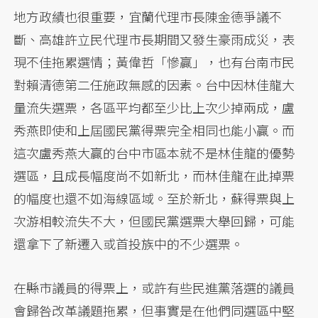
地方政績也很重要，宜蘭代理市長陳金德爭議不
斷、高雄許立民代理市長期間又發生豪雨成災，表
現不佳拖累選情；黃偉哲「慘贏」，也有台南市民
對賴清德第二任施政無感的因素。台中因林佳龍大
量流失選票，各區平均都至少比上次少掉兩成，盧
秀燕即使和上屆國民黨得票完全相同也能小贏。而
這次盧秀燕大贏的台中市區本就不是林佳龍的優勢
選區，且成長幅度尚不如新北，而林佳龍在此掉票
的幅度也還不如海線區域。至於新北，蘇得票與上
次游相較流失不大，但國民黨選票大舉回歸，可能
還拿下了新遷入或首投族中的不少選票。
在縣市議員的得票上，或許有些民進黨落選的議員
會歸咎改革議題拖累，但事實是在他們同選區中堅