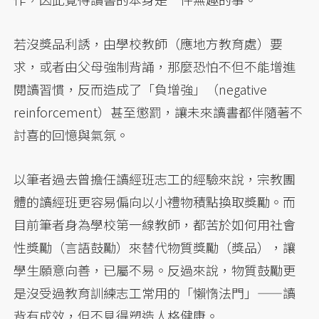
若沒獎品利誘，由學校教師（應地方教育處）要
求，或者由父母強制背誦，那麼恐怕不但不能增進
閱讀習慣，反而造成了「負增強」（negative
reinforcement）甚至懲罰，讓未來讀書都伴隨著不
討喜的回憶與氣氛。
以筆者過去曾擔任讀經班志工的經驗來說，宗教團
體的讀經班更容易偏向以小禮物積點換取獎勵。而
目前筆者身為學校第一線教師，都苦於如何用社會
性獎勵（言語鼓勵）來替代物質獎勵（獎品），讓
學生願意向善，已屬不易。反過來說，物質鼓勵更
是沒受過教育訓練志工常用的「懶惰法門」——讀
背有成效，但不見得塑造人格健康。