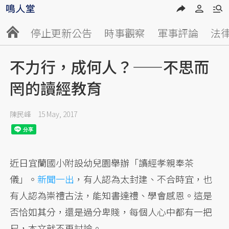
停止更新公告
時事觀察
軍事評論
法
不力行，成何人？——不思而
罔的讀經教育
陳民峰
15 May, 2017
近日宜蘭國小附設幼兒園舉辦「讀經孝親奉茶
儀」。
新聞一出
，有人認為太封建、不合時宜，也
有人認為崇禮古法，能知書達禮、學會感恩。這是
否恰如其分，還是過分卑賤，每個人心中都有一把
尺，本文就不再討論。