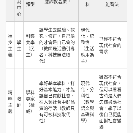
為
應該教甚麼？
類型
科
能看法
中
心
讓學生去體驗、探
現代
進
引導
究、修正，自己學
化、統
已經不符合
步
學
共學
的才會是自己會的
整性
現代社會的
主
生
（民
（教師是活動引導
（生活
需求
義
主）
者，科技無法取
應用為
代）
主）
雖然不符合
學好基本學科，打
現代
現代社會，
好基本能力，才能
化、分
但可以看看
精
學科
讓自己貢獻社會、
科性
古時是人們
粹
教
專家
在人類社會中好品
（數學
怎樣適應社
主
師
（權
質的存活（教師具
語文與
會，學了以
義
威）
有可被科技取代
基礎科
後自己更能
性）
學）
面對社會變
遷