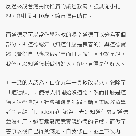
反過來說台灣民間推廣的讀經教育，強調從小扎
根，卻扎到4-10歲，簡直偃苗助長。
而道德是可以當作學科教的嗎？道德可以分為兩個
部分，即道德認知（知道什麼是良善的）與道德實
踐（覺得自己應該做好事而且去做）。也就是說，
我們可以知道怎樣做個好人，卻不見得是個好人。
有一派的人認為，自從九年一貫教改以來，撇除了
「道德課」，使得人們開始沒道德。然而什麼是道
德大家都會說，社會卻還是犯罪不斷。美國教育學
者李克納（T. Lickona）認為，光是知道什麼是道德
並沒有用，還要觸發願意實現道德的情感，而做了
善事以後自己得到滿足、自我修正、並且下次再