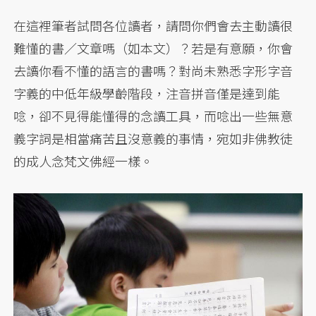
在這裡筆者試問各位讀者，請問你們會去主動讀很
難懂的書／文章嗎（如本文）？若是有意願，你會
去讀你看不懂的語言的書嗎？對尚未熟悉字形字音
字義的中低年級學齡階段，注音拼音僅是達到能
唸，卻不見得能懂得的念讀工具，而唸出一些無意
義字詞是相當痛苦且沒意義的事情，宛如非佛教徒
的成人念梵文佛經一樣。