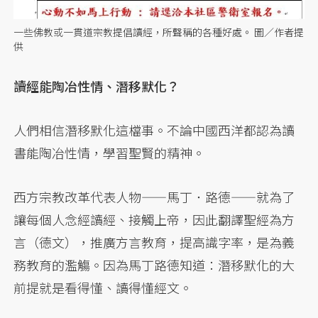
一些佛教或一貫道宗教提倡讀經，所聲稱的各種好處。 圖／作者提
供
讀經能陶冶性情、潛移默化？
人們相信潛移默化這檔事。不論中國西洋都認為讀
書能陶冶性情，學習聖賢的精神。
西方宗教改革代表人物——馬丁．路德——就為了
讓每個人念經讀經、接觸上帝，因此翻譯聖經為方
言（德文），推廣方言教育，提高識字率，是為義
務教育的濫觴。因為馬丁路德知道：潛移默化的大
前提就是看得懂、讀得懂經文。