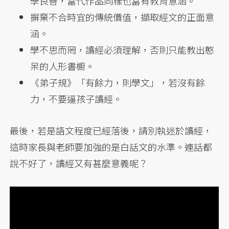
學良善，當代作品同樣也富有教育意涵。
摒棄不合時宜的傳統價值，擷取經文的正面意
涵。
學不思而罔，讀經必須理解，否則只能教出憨
呆的人形書櫥。
《弟子規》「有餘力，則學文」，若沒有餘
力，不要逼孩子讀經。
最後，若是語文程度已經落後，請別執迷於讀經，
這時家長與老師要加強的是白話文的水準。連話都
說不好了，讀經又有甚麼意義呢？