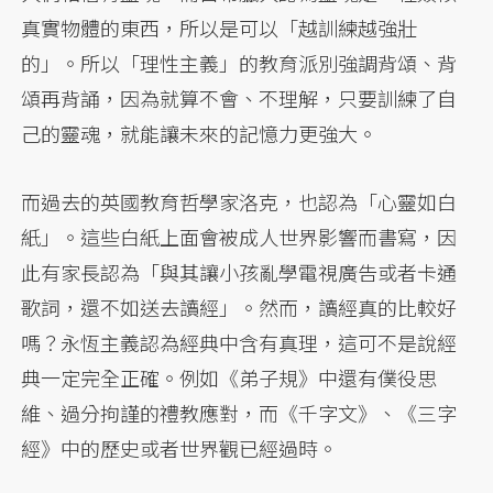
真實物體的東西，所以是可以「越訓練越強壯
的」。所以「理性主義」的教育派別強調背頌、背
頌再背誦，因為就算不會、不理解，只要訓練了自
己的靈魂，就能讓未來的記憶力更強大。
而過去的英國教育哲學家洛克，也認為「心靈如白
紙」。這些白紙上面會被成人世界影響而書寫，因
此有家長認為「與其讓小孩亂學電視廣告或者卡通
歌詞，還不如送去讀經」。然而，讀經真的比較好
嗎？永恆主義認為經典中含有真理，這可不是說經
典一定完全正確。例如《弟子規》中還有僕役思
維、過分拘謹的禮教應對，而《千字文》、《三字
經》中的歷史或者世界觀已經過時。