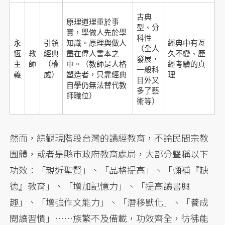
古典
原理道理重於事
型、分
實，學做人先於學
科性
永
引領
知識。原理與做人
經典中有亙
（全人
恆
教
經典
盡在偉人書本之
久不變、歷
發展，
主
師
（權
中。（教師是人格
經考驗的真
一般科
義
威）
塑造者，只靠經典
理
目外又
自學仍無法替代教
多了藝
師職位）
術等）
然而，綜觀現階段台灣的讀經教育，不論民間宗教
團體，或者是縣市政府教育處局，大部分聲稱以下
功效：「親近聖賢」、「品格提高」、「彌補『缺
德』教育」、「增加記憶力」、「提高讀書興
趣」、「增強作文能力」、「潛移默化」、「養成
閱讀習慣」……族繁不及備載，功效齊全，彷彿能