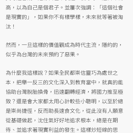
高，以為自己是個君子。並屢次強調：「這個社會
是現實的」，如果你不有樣學樣，未來就等著被淘
汰！
然而，一旦這樣的價值觀成為時代主流，隱約的，
似乎為台灣的未來預約了惡果。
為什麼我這樣說？如果全民都崇信靈巧為處世之
本，把舉一反三的文化深入到教育當中，就真的能
協助台灣脫胎換骨，迅速翻轉經濟，將國力推至極
致？還是會大家都太用心計較些小聰明，以至於總
是崇尚捷徑，反而助長速食文化，從此沒有人願意
從基礎做起，沈住氣好好地追求根本，總是在期
待、並追求著現實利益的發生。這樣炒短線的思