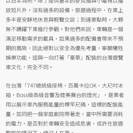
以日本為例，除了提供基本的麥克風與小電視以播
放短片外，沒有過多的設備，旅遊過程中，在車上
多半是安靜地休息與輕聲交談；到達景點時，大夥
無不踴躍下車進行參觀。對他們來說，車輛是一個
滿足移動需求的載具，如果過多的配備會帶來不預
期的風險，因此絕對以安全為優先考量，寧願犧牲
娛樂功能，這與一向打著「豪華」配裝的台灣遊覽
車文化，完全不同。
在台灣「747總統級座椅，百萬卡拉OK，大尺吋冰
箱，Boss級高級音響及媲美舞台的燈光」，是業者
用以展示車內服務能量的標竿尺碼，這樣的配裝能
量，如同把一個家庭劇院帶著走，當中所需要消耗
的電力，是否對於車輛安全造成危害，或許在旅遊
歡愉的情況下，總沒人在意。