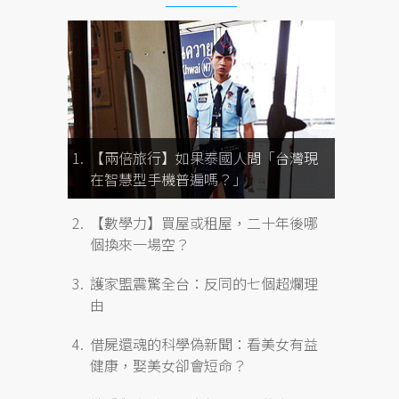
【兩倍旅行】如果泰國人問「台灣現
在智慧型手機普遍嗎？」
【數學力】買屋或租屋，二十年後哪
個換來一場空？
護家盟震驚全台：反同的七個超爛理
由
借屍還魂的科學偽新聞：看美女有益
健康，娶美女卻會短命？