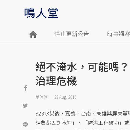
停止更新公告
時事觀
絕不淹水，可能嗎？
治理危機
單信瑜
29 Aug, 2018
823水災後，嘉義、台南、高雄與屏東
經費都丟到水裡」、「防洪工程破功」或