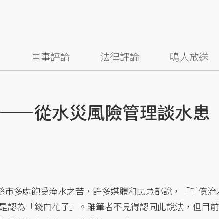
察
軍事評論
法律評論
鳴人放送
——從水災風險管理談水患
等縣市多處飽受淹水之苦，許多媒體和民眾都說，「千億治
是認為「錢白花了」。雖筆者不見得認同此說法，但目前