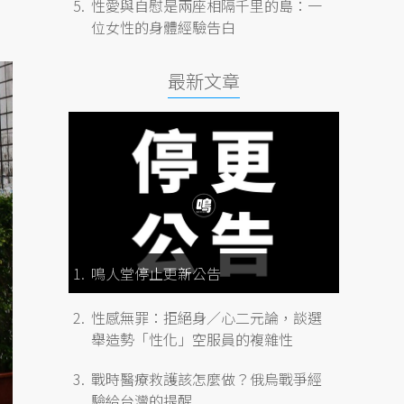
性愛與自慰是兩座相隔千里的島：一
位女性的身體經驗告白
最新文章
鳴人堂停止更新公告
性感無罪：拒絕身／心二元論，談選
舉造勢「性化」空服員的複雜性
戰時醫療救護該怎麼做？俄烏戰爭經
驗給台灣的提醒