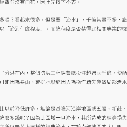
經費並沒有白花，因此先按下不表。
多嗎？看起來很多，但是要「治水」，千億其實不多，癥
以「治到什麼程度」，而這程度是否禁得起相關專業的檢
子分洪在內，整個防洪工程經費總投注超過兩千億，使納
可能因為暴雨、或排水設施因人為操作疏失導致局部淹水
比以前降低許多，無論是基隆河沿岸地區或五股、新莊、
這麼多錢呢？因為此區域一旦淹水，其所造成的經濟損失
之所以未花上同樣的經費治水，在於南部地區的人口規