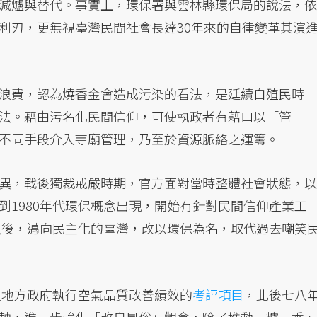
減爐與替代。事實上，環保署與雲林縣環保局的說法，依
利刃，更無視臺灣民間社會長達30年來的自律變革其演
浪費，認為燒香金會造成污染的看法，是延續自殖民時
法。藉由污名化民間信仰，可使執政者有藉口以「管
不同手段介入寺廟管理，乃至於資源脈絡之運籌。
異，戰後獨裁戒嚴時期，官方面對當時整體社會狀態，以
到1980年代環保概念出現，開始有針對民間信仰產業工
代以後，邁向民主化的臺灣，改以環保為名，取代過去嘲笑
入地方政府執行空氣品質改善績效的
考評項目
，此後七八