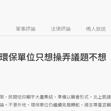
察
軍事評論
法律評論
鳴人放送
環保單位只想操弄議題不想
策，民間信仰廟宇大量集結，準備以廟會形式，北上凱達
論。不意外地，環保單位仍繼續見風轉舵，揚言尊重宮廟