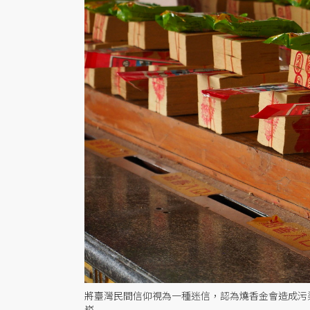
將臺灣民間信仰視為一種迷信，認為燒香金會造成污
崧