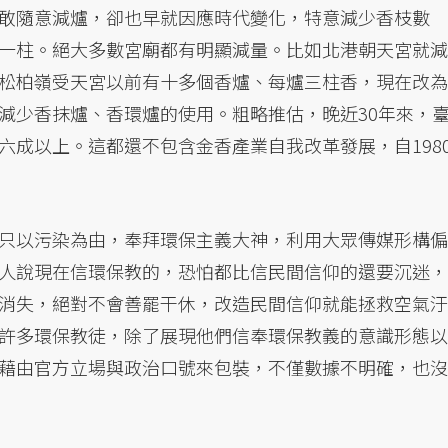
敢隨意減爐，卻也早就因應時代變化，特意減少香枝數
一柱。絕大多數宮廟都有明顯減量。比如北港朝天宮就減
松柏嶺受天宮以前有十多個香爐、每爐三柱香，現在改為
減少香抹爐、香環爐的使用。粗略推估，晚近30年來，
六成以上。這都還不包含金香產業自我改革發展，自198
只以污染為由，奉拜環保主義大神，利用大眾傳媒形構偏
人說現在信環保教的，恐怕都比信民間信仰的還要沉迷，
消失，絕對不會善罷干休，改造民間信仰就能拯救空氣汙
許多環保教徒，除了展現他們信奉環保教義的意識形態以
藉由官方立場與政治口號來包裝，不僅數據不明確，也沒