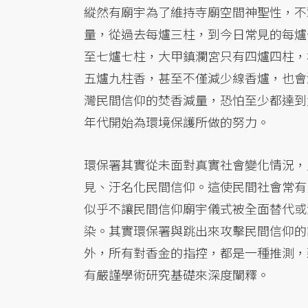
縱然有廟宇為了維持寺廟空間神聖性，不
量，從過去每爐三柱，到今日常見的每爐
至七爐七柱，大甲鎮瀾宮只有四爐四柱，
五爐九柱香，甚至不僅減少線香爐，也會
灣民間信仰的焚香減量，恐怕至少都達到
年代開始為環境保護所做的努力。
環保署其實從未面對真實社會變化情況，
見、汙名化民間信仰。這使民間社會常有
似乎不讓民間信仰廟宇儀式被全面替代或
染。其實環保署與跳出來攻擊民間信仰的
外，所有對香金的指控，都是一種推測，
有嚴謹學術研究基礎來深度闡釋。