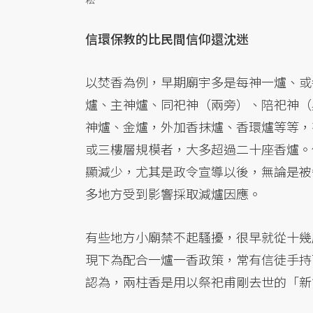
信環保教的比民間信仰還沈迷
以焚香為例，早期廟宇多是每神一爐、或
爐、主神爐、同祀神（兩旁）、陪祀神（
神爐、金爐，外加香抹爐、香環爐等等，
或三樓層規模者，大多超過二十座香爐。但
顯減少，尤其是政令宣導以後，無論是被
多地方受到影響採取減爐因應。
有些地方小廟禁不起騷擾，很早就從十幾
現下為配合一爐一香政策，常有信徒手持
認為，兩柱香是用以祭祀甫剛去世的「新