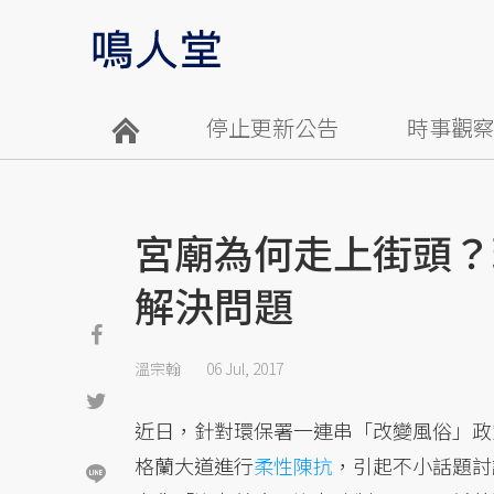
停止更新公告
時事觀
宮廟為何走上街頭？
解決問題
溫宗翰
06 Jul, 2017
近日，針對環保署一連串「改變風俗」政
格蘭大道進行
柔性陳抗
，引起不小話題討