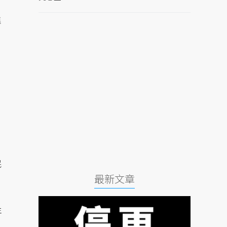
進
民
最新文章
年