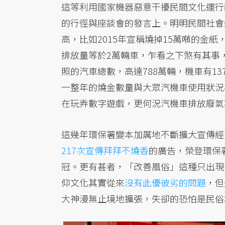
這等利用國家機器惡意干擾民間文化運行
的行徑與座談會的發言上。明明民間社會
高，比如2015年宣稱燒掉15萬噸的金紙
排放量等於2萬輛車，乍看之下煞有其事，
照的汽車總數，高達788萬輛，機車有1
一整年的燒金數量與大眾汽機車使用狀況
在玩弄數字遊戲，更何況汽機車排放廢氣
這幾年環保署變本加厲地不斷擴大宣傳經費
217次宣傳拜拜不燒香
的廣告，榮登環保
冠。更有甚者，「改善風俗」這種只出現
仰文化其實從來
沒有此優彼劣的問題
，但
大神漫無止境地擴張，失卻的恐怕是民俗