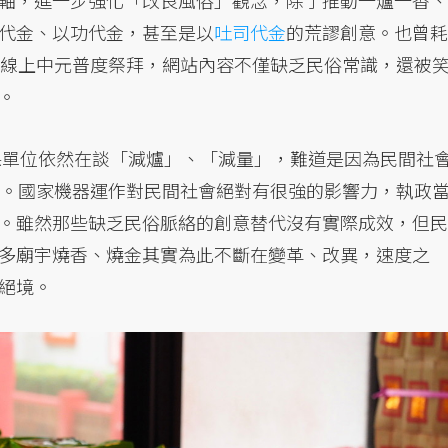
軸，進一步強化「改良風俗」觀念，除了推動一爐一香、
代金、以功代金，甚至是以
吐司代金
的荒謬創意。也曾耗
線上中元普度祭拜，網站內容不僅缺乏民俗常識，還被
。
環保單位依然在談「減爐」、「減量」，難道是因為民間社
是。國家機器運作對民間社會絕對有很強的影響力，執政
。雖然那些缺乏民俗脈絡的創意替代沒有實際成效，但民
多廟宇燒香、燒金其實為此不斷在變革、改異，速度之
絕境。