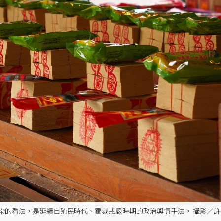
染的看法，是延續自殖民時代、獨裁戒嚴時期的政治輿情手法。 攝影／許