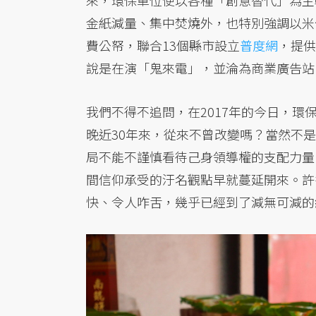
來，環保單位便以各種「創意替代」為主
金紙減量、集中焚燒外，也特別強調以米
費公帑，聯合13個縣市設立
普度網
，提供
說是在演「鬼來電」，並淪為商業廣告站
我們不得不追問，在2017年的今日，
晚近30年來，從來不曾改變嗎？當然不
局不能不謹慎看待己身領導權的支配力量
間信仰承受的汙名觀點早就蔓延開來。許
快、令人咋舌，幾乎已經到了減無可減的