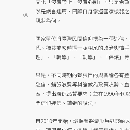
文化「沒有禁止、沒有強制」，只是希望
然是謊言連篇，罔顧自身掌握國家機器之
現狀為何。
國家單位將臺灣民間信仰視為一種迷信、
代、獨裁戒嚴時期一脈相承的政治輿情手
理」、「輔導」、「勸導」、「保護」等
只是，不同時期的聲張目的與輿論各有差
迷信、鋪張浪費等輿論做為政策攻勢。直
廠，提出環保品質要求；並在1990年
間信仰迷信、鋪張的說法。
自2010年開始，環保署將減少燒紙錢納