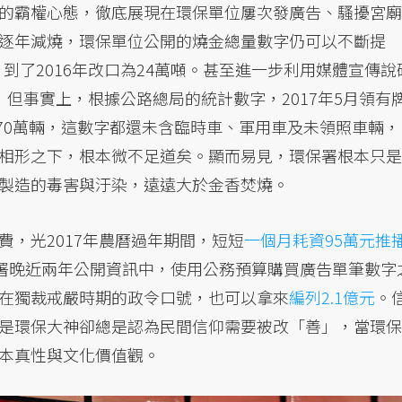
的霸權心態，徹底展現在環保單位屢次發廣告、騷擾宮廟
逐年減燒，環保單位公開的燒金總量數字仍可以不斷提
，到了2016年改口為24萬噸。甚至進一步利用媒體宣傳說
但事實上，根據公路總局的統計數字，2017年5月領有
370萬輛，這數字都還未含臨時車、軍用車及未領照車輛，
相形之下，根本微不足道矣。顯而易見，環保署根本只是
製造的毒害與汙染，遠遠大於金香焚燒。
，光2017年農曆過年期間，短短
一個月耗資95萬元推
署晚近兩年公開資訊中，使用公務預算購買廣告單筆數字
在獨裁戒嚴時期的政令口號，也可以拿來
編列2.1億元
。
是環保大神卻總是認為民間信仰需要被改「善」，當環保
本真性與文化價值觀。