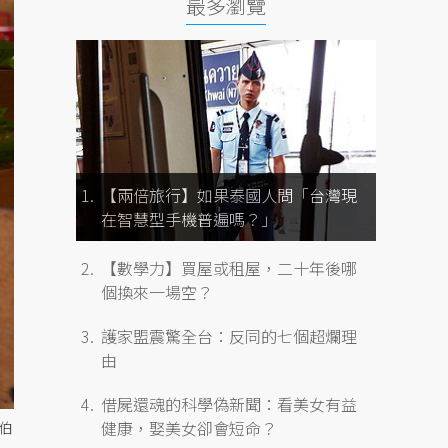
最多瀏覽
【兩倍旅行】如果泰國人問「台灣現
在智慧型手機普遍嗎？」
【數學力】買屋或租屋，二十年後哪
個換來一場空？
護家盟震驚全台：反同的七個超爛理
由
借屍還魂的科學偽新聞：看美女有益
健康，娶美女卻會短命？
伯