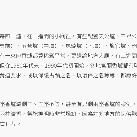
每廂一爐，在一進間的小廟裡，有些配置天公爐、三界公
桌前）、五營爐（中壇）、虎爺爐（下壇）、旗官爐、門
有十來座香爐都算稀鬆平常，更遑論地方大廟，有三進間
從1980年代末、1990年代初開始，各地宮廟香爐都有
脅迫要求，或以保護古蹟之名、以環保之名等等，都讓許
座香爐減剩三、五座不等，甚至有只剩兩座香爐的案例，
兩柱清香，祭祀神明時非常尷尬，因為許多地方的民俗觀
亡」者。