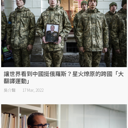
讓世界看到中國挺俄羅斯？星火燎原的跨國「大
翻譯運動」
吳介聲
17 Mar, 2022