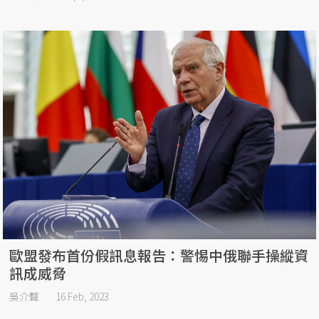
歐盟發布首份假訊息報告：警惕中俄聯手操縱資
訊成威脅
吳介聲
16 Feb, 2023