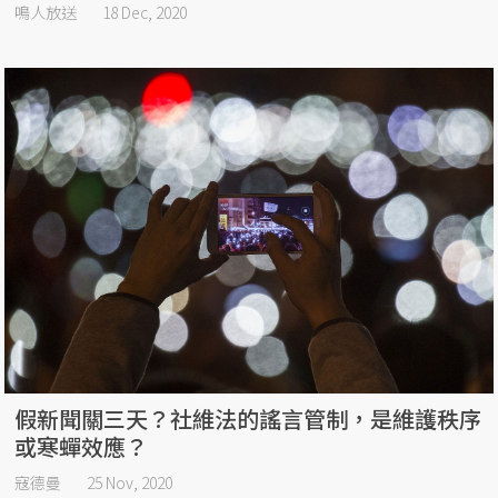
鳴人放送
18 Dec, 2020
假新聞關三天？社維法的謠言管制，是維護秩序
或寒蟬效應？
寇德曼
25 Nov, 2020