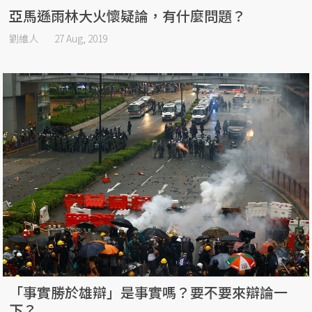
亞馬遜雨林大火懷疑論，有什麼問題？
劉維人
27 Aug, 2019
「事實勝於雄辯」是事實嗎？要不要來辯論一
下？