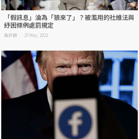
「假訊息」淪為「狼來了」？被濫用的社維法與
紓困條例處罰規定
吳忻穎
27 May, 2021