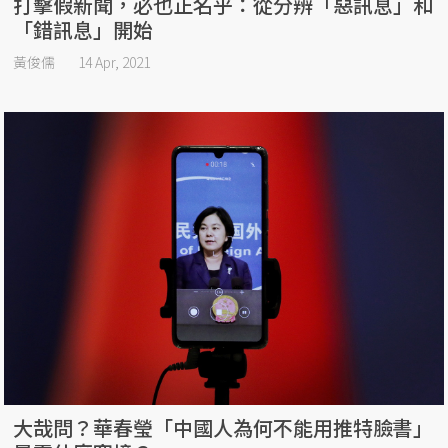
打擊假新聞，必也正名乎：從分辨「惡訊息」和
「錯訊息」開始
黃俊儒
14 Apr, 2021
大哉問？華春瑩「中國人為何不能用推特臉書」