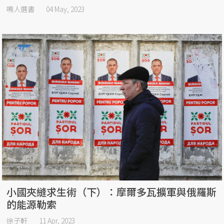
鳴人選書
04 May, 2023
小國夾縫求生術（下）：摩爾多瓦擴軍與俄羅斯
的能源勒索
徐子軒
11 Apr, 2023