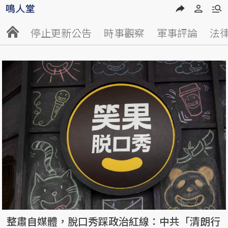
停止更新公告
時事觀察
軍事評論
法
整肅自媒體，脫口秀踩政治紅線：中共「清朗行