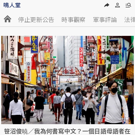
停止更新公告
時事觀察
軍事評論
法
笹沼俊暁／我為何書寫中文？一個日語母語者在