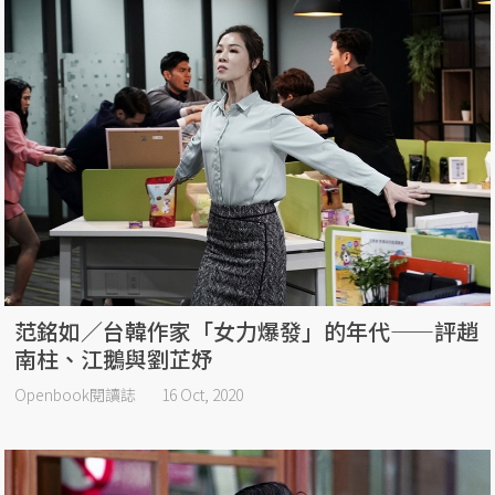
范銘如／台韓作家「女力爆發」的年代——評趙
南柱、江鵝與劉芷妤
Openbook閱讀誌
16 Oct, 2020