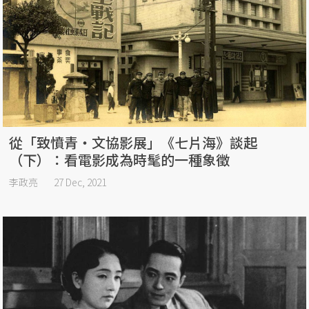
從「致憤青・文協影展」《七片海》談起
（下）：看電影成為時髦的一種象徵
李政亮
27 Dec, 2021