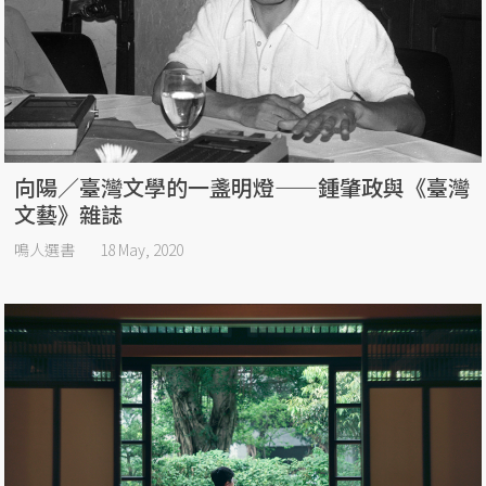
向陽／臺灣文學的一盞明燈——鍾肇政與《臺灣
文藝》雜誌
鳴人選書
18 May, 2020