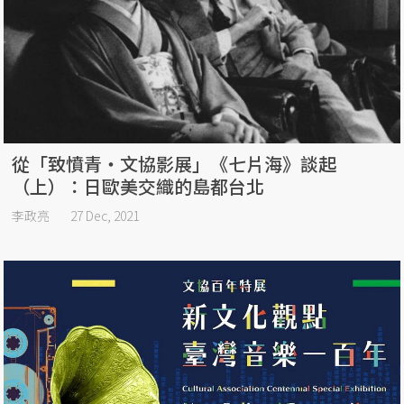
從「致憤青・文協影展」《七片海》談起
（上）：日歐美交織的島都台北
李政亮
27 Dec, 2021