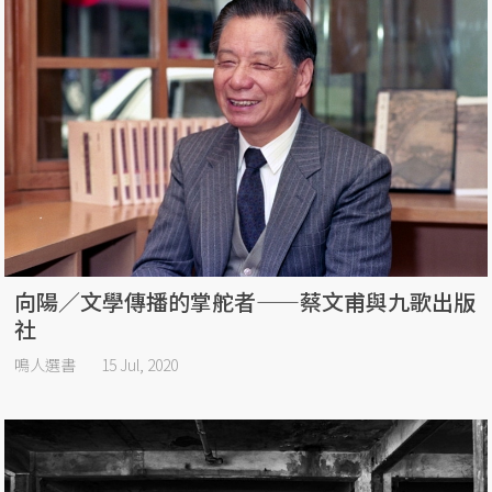
向陽／文學傳播的掌舵者——蔡文甫與九歌出版
社
鳴人選書
15 Jul, 2020