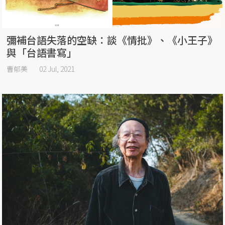
彌補台語失落的空缺：談《情批》、《小王子》
與「台語書寫」
曹郁美
02 Jul, 2021