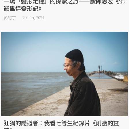
一場「變形走鐘」的探索之旅——讀陳思宏《佛
羅里達變形記》
彭紹宇
29 Jan, 2021
狂狷的隱遁者：我看七等生紀錄片《削瘦的靈