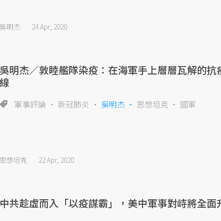
吳明杰
24 Apr, 2020
吳明杰／敦睦艦隊染疫：在海軍手上層層瓦解的抗
線
軍事評論
新冠肺炎
吳明杰
思想坦克
國軍
思想坦克
22 Apr, 2020
中共趁虛而入「以疫謀霸」，美中軍事對峙將全面