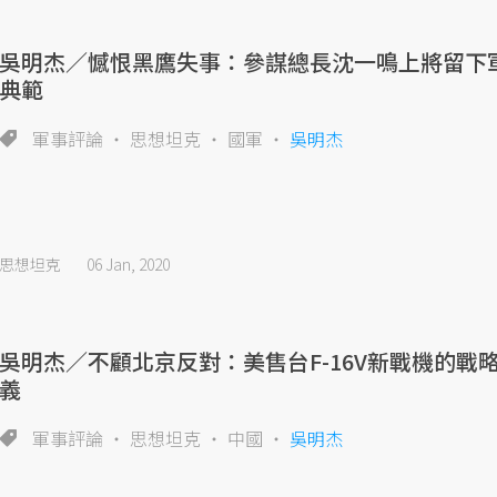
吳明杰／憾恨黑鷹失事：參謀總長沈一鳴上將留下
典範
軍事評論
思想坦克
國軍
吳明杰
思想坦克
06 Jan, 2020
吳明杰／不顧北京反對：美售台F-16V新戰機的戰
義
軍事評論
思想坦克
中國
吳明杰