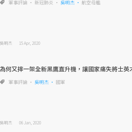
軍事評論
新冠肺炎
吳明杰
航空母艦
吳明杰
15 Apr, 2020
為何又摔一架全新黑鷹直升機，讓國家痛失將士英
軍事評論
吳明杰
國軍
吳明杰
06 Jan, 2020