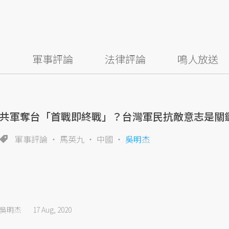
察
軍事評論
法律評論
鳴人放送
共軍奪台「首戰即終戰」？台灣軍民抗敵意志是關
軍事評論
馬英九
中國
吳明杰
吳明杰
17 Aug, 2020