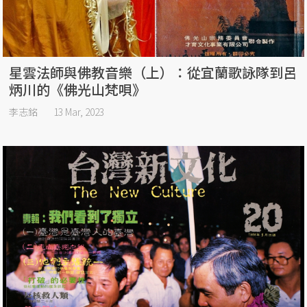
星雲法師與佛教音樂（上）：從宜蘭歌詠隊到呂
炳川的《佛光山梵唄》
李志銘
13 Mar, 2023