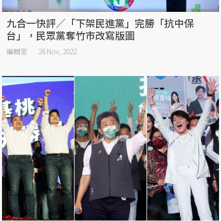
九合一快評／「下架民進黨」完勝「抗中保
台」，民眾黨奪竹市改寫版圖
編輯室
26 Nov, 2022