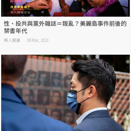
性、投共與黨外雜誌＝叛亂？美麗島事件前後的
禁書年代
鳴人選書
08 Mar, 2023