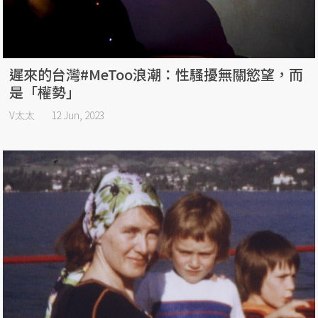
遲來的台灣#MeToo浪潮：性騷擾無關慾望，而
是「權勢」
V太太
12 Jun, 2023