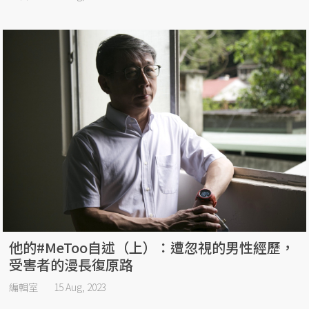
他的#MeToo自述（上）：遭忽視的男性經歷，
受害者的漫長復原路
編輯室
15 Aug, 2023