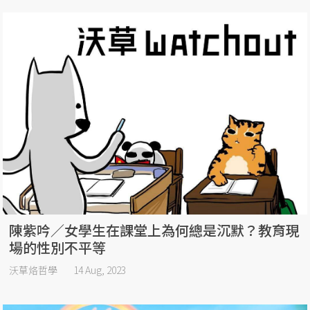
陳紫吟／女學生在課堂上為何總是沉默？教育現
場的性別不平等
沃草烙哲學
14 Aug, 2023