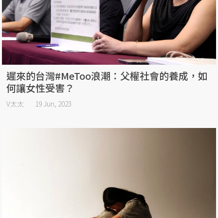
遲來的台灣#MeToo浪潮：父權社會的養成，如
何讓女性受害？
V太太
19 Jun, 2023