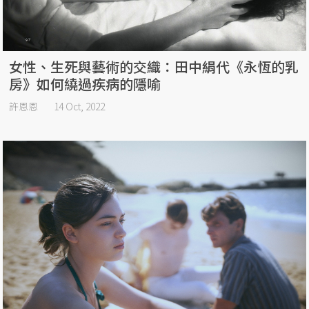
女性、生死與藝術的交織：田中絹代《永恆的乳
房》如何繞過疾病的隱喻
許恩恩
14 Oct, 2022