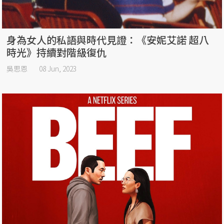
身為女人的私語與時代見證：《安妮艾諾 超八
時光》持續對階級復仇
吳思恩
08 Jun, 2023