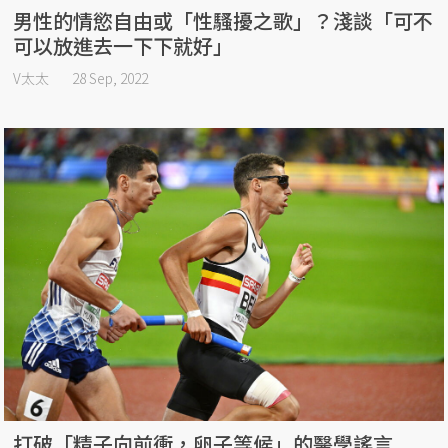
男性的情慾自由或「性騷擾之歌」？淺談「可不
可以放進去一下下就好」
V太太
28 Sep, 2022
打破「精子向前衝，卵子等候」的醫學謠言