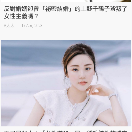
反對婚姻卻曾「祕密結婚」的上野千鶴子背叛了
女性主義嗎？
V太太
17 Apr, 2023