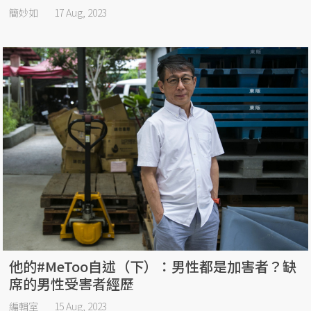
簡妙如
17 Aug, 2023
他的#MeToo自述（下）：男性都是加害者？缺
席的男性受害者經歷
編輯室
15 Aug, 2023