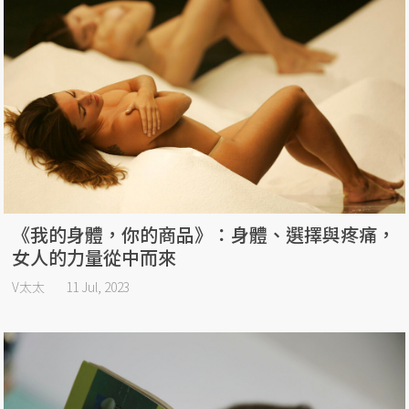
《我的身體，你的商品》：身體、選擇與疼痛，
女人的力量從中而來
V太太
11 Jul, 2023