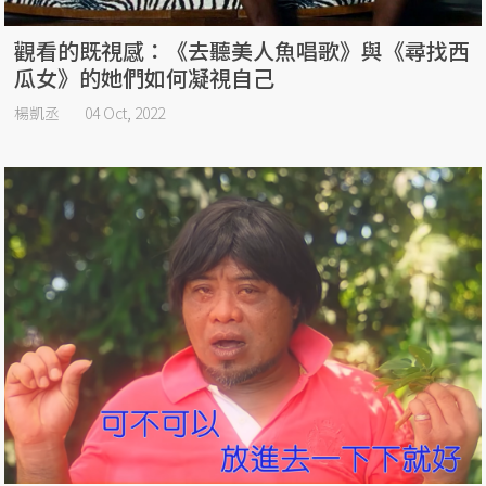
觀看的既視感：《去聽美人魚唱歌》與《尋找西
瓜女》的她們如何凝視自己
楊凱丞
04 Oct, 2022