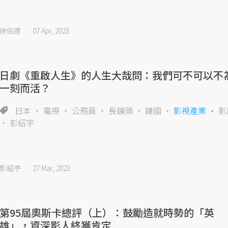
徐佑德
07 Apr, 2023
日劇《重啟人生》的人生大哉問：我們可不可以不
一刻而活？
日本
電視
公務員
長鏡頭
韓國
影視產業
影
彭紹宇
彭紹宇
27 Mar, 2023
第95屆奧斯卡總評（上）：鼓勵造就時勢的「英
雄」，資深影人終獲肯定