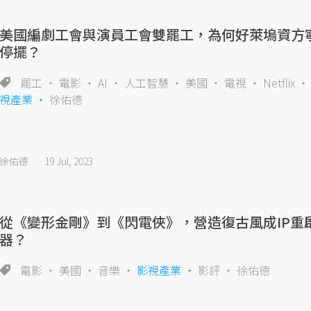
美國編劇工會與演員工會雙罷工，為何好萊塢資方
停擺？
罷工
電影
AI
人工智慧
美國
電視
Netflix
視產業
徐佑德
徐佑德
19 Jul, 2023
從《變形金剛》到《閃電俠》，營造復古風成IP重
器？
電影
美國
音樂
影視產業
影評
徐佑德