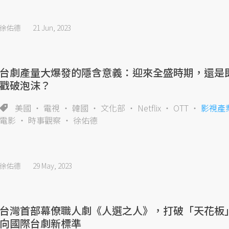
徐佑德
21 Jun, 2023
台劇產量大爆發的隱含意義：迎來全盛時期，還是
戳破泡沫？
美國
電視
韓國
文化部
Netflix
OTT
影視產
電影
時事觀察
徐佑德
徐佑德
29 May, 2023
台灣首部幕僚職人劇《人選之人》，打破「天花板
向國際台劇新標準