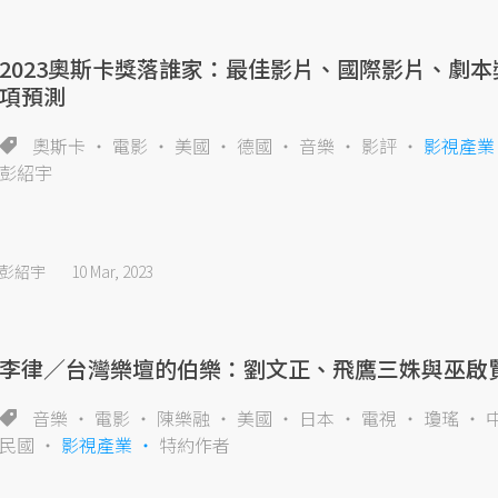
2023奧斯卡獎落誰家：最佳影片、國際影片、劇本
項預測
奧斯卡
電影
美國
德國
音樂
影評
影視產業
彭紹宇
彭紹宇
10 Mar, 2023
李律／台灣樂壇的伯樂：劉文正、飛鷹三姝與巫啟
音樂
電影
陳樂融
美國
日本
電視
瓊瑤
民國
影視產業
特約作者