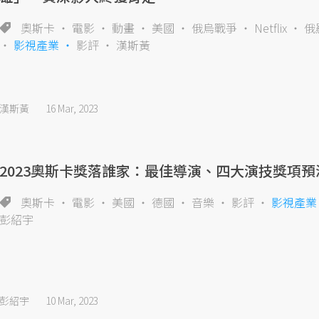
奧斯卡
電影
動畫
美國
俄烏戰爭
Netflix
俄
影視產業
影評
漢斯黃
漢斯黃
16 Mar, 2023
2023奧斯卡獎落誰家：最佳導演、四大演技獎項預
奧斯卡
電影
美國
德國
音樂
影評
影視產業
彭紹宇
彭紹宇
10 Mar, 2023