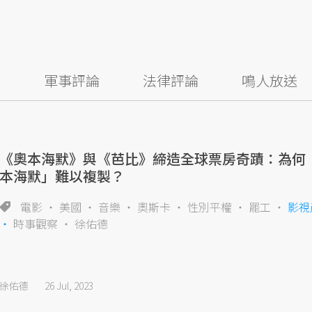
察
軍事評論
法律評論
鳴人放送
《奧本海默》與《芭比》締造全球票房奇蹟：為何
本海默」難以複製？
電影
美國
音樂
奧斯卡
性別平權
罷工
影視
時事觀察
徐佑德
徐佑德
26 Jul, 2023