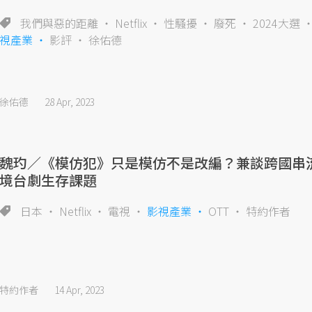
我們與惡的距離
Netflix
性騷擾
廢死
2024大選
視產業
影評
徐佑德
徐佑德
28 Apr, 2023
魏玓／《模仿犯》只是模仿不是改編？兼談跨國串
境台劇生存課題
日本
Netflix
電視
影視產業
OTT
特約作者
特約作者
14 Apr, 2023