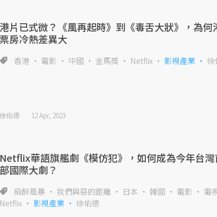
港片已式微？《風再起時》到《毒舌大狀》，為何
票房冷熱差異大
香港
電影
中國
金馬獎
Netflix
影視產業
徐
徐佑德
12 Apr, 2023
Netflix華語旗艦劇《模仿犯》，如何成為今年台灣
部國際大劇？
麻醉風暴
我們與惡的距離
日本
韓國
電影
電
Netflix
影視產業
徐佑德