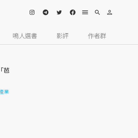
鳴人選書
影評
作者群
「芭
產業