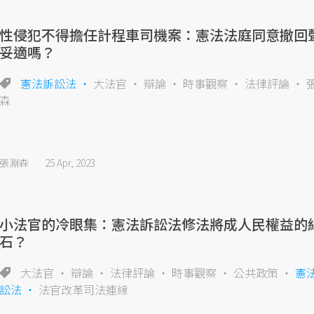
性侵犯不得擔任計程車司機案：憲法法庭同意撤回
妥適嗎？
憲法訴訟法
大法官
辯論
時事觀察
法律評論
森
張淵森
25 Apr, 2023
小法官的冷眼集：憲法訴訟法修法將成人民權益的
石？
大法官
辯論
法律評論
時事觀察
公共政策
憲
訟法
法官改革司法連線