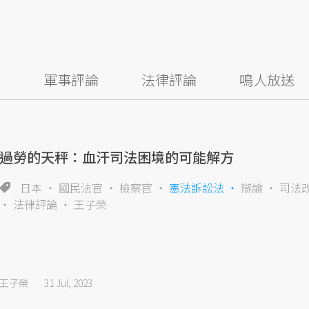
察
軍事評論
法律評論
鳴人放送
過勞的天秤：血汗司法困境的可能解方
日本
國民法官
檢察官
憲法訴訟法
辯論
司法
法律評論
王子榮
王子榮
31 Jul, 2023