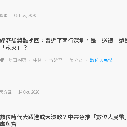
賀軍
05 Nov, 2020
經濟頹勢難挽回：習近平南行深圳，是「送禮」還
「救火」？
時事觀察
中國
習近平
吳介聲
數位人民幣
吳介聲
14 Oct, 2020
數位時代大躍進或大潰敗？中共急推「數位人民幣
虛與實