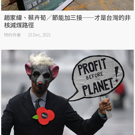
趙家緯、蔡卉荀／節能加三接——才是台灣的非
核減煤路徑
特約作者
13 Dec, 2021