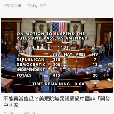
沃草烙哲學
22 May, 2023
不能再當傻瓜？美眾院無異議通過中國非「開發
中國家」
吳介聲
10 Apr, 2023