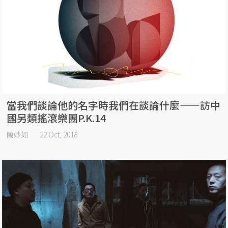
當我們談論他的名字時我們在談論什麼——訪中
國另類搖滾樂團P.K.14
簡妙如
22 Oct, 2018