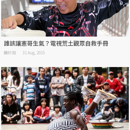
誰該讓憲哥生氣？電視荒土觀眾自救手冊
簡妙如
31 Aug, 2015