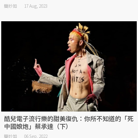
簡妙如
17 Aug, 2023
酷兒電子流行樂的甜美復仇：你所不知道的「死
中國娘炮」蔡承達（下）
簡妙如
06 Sep, 2022