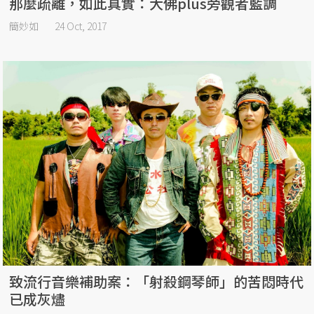
那麼疏離，如此真實：大佛plus旁觀者藍調
簡妙如
24 Oct, 2017
致流行音樂補助案：「射殺鋼琴師」的苦悶時代
已成灰燼