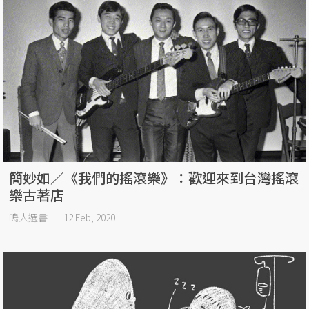
簡妙如／《我們的搖滾樂》：歡迎來到台灣搖滾
樂古著店
鳴人選書
12 Feb, 2020