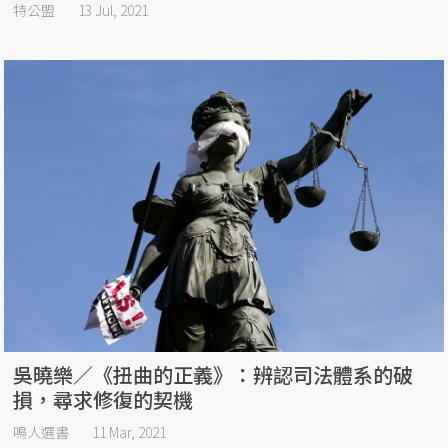
特公盟
13 Jul, 2021
吳曉樂／《扭曲的正義》：辨認司法體系的破
損，尋求修復的契機
鳴人選書
11 Mar, 2021