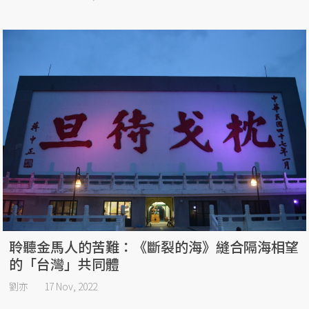
聆聽金馬人的苦難：《斷裂的海》縫合隔海相望
的「台灣」共同體
劉亦
17 Nov, 2022