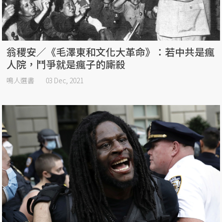
翁稷安／《毛澤東和文化大革命》：若中共是瘋
人院，鬥爭就是瘋子的廝殺
鳴人選書
03 Dec, 2021