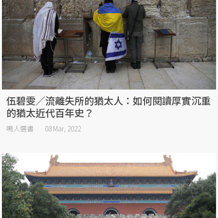
伍碧雯／流離失所的猶太人：如何閱讀厚實沉重
的猶太近代百年史？
鳴人選書
08 Mar, 2022