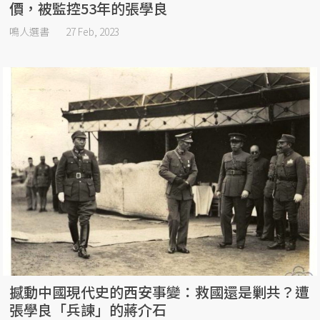
價，被監控53年的張學良
鳴人選書
27 Feb, 2023
撼動中國現代史的西安事變：救國還是剿共？遭
張學良「兵諫」的蔣介石