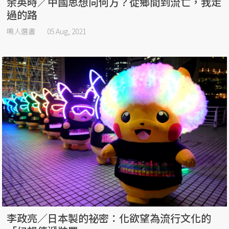
余英時／中國思想向何方？從鄉間到流亡，我走
過的路
鳴人選書
05 Aug, 2021
李政亮／日本製的祕密：化欲望為流行文化的