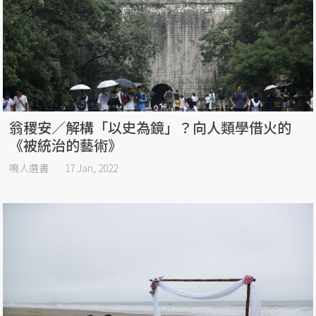
翁稷安／解構「以史為鏡」？向人類學借火的
《被統治的藝術》
鳴人選書
17 Jan, 2022