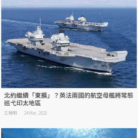
北約繼續「東擴」？英法兩國的航空母艦將常態
巡弋印太地區
王臻明
24 Mar, 2023