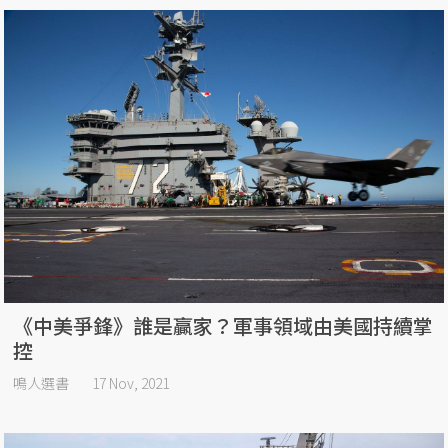
《中美爭鋒》誰是贏家？軍事領域由美國持續掌
控
鳴人選書
17 Nov, 2021