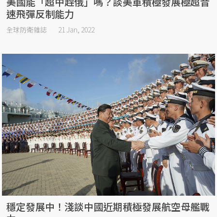
美國能「超中趕俄」嗎？談美軍積極發展極超音
速飛彈反制能力
全球防衛雜誌
21 Jan, 2022
穩定發展中！淺談中國近期積極發展航空母艦戰