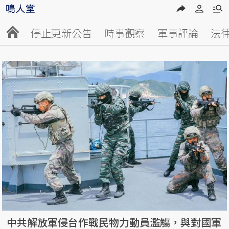
停止更新公告
時事觀察
軍事評論
法
中共解放軍侵台作戰民物力動員濫觴，與對國軍