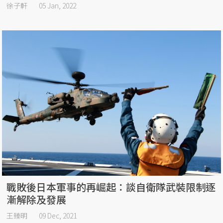
徐子軒
05 Jan, 2022
戰敗後日本軍事的再崛起：談自衛隊武裝限制逐
漸解除及發展
王臻明
09 Dec, 2021