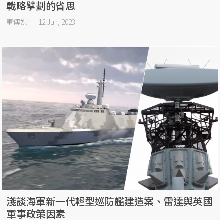
戰略擘劃的省思
軍傳媒
12 Jun, 2023
淺談海軍新一代輕型巡防艦建造案、雷達與英國
軍事政策因素