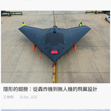
隱形的翅膀：從轟炸機到無人機的飛翼設計
王臻明
10 Apr, 2023