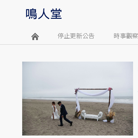
停止更新公告
時事觀