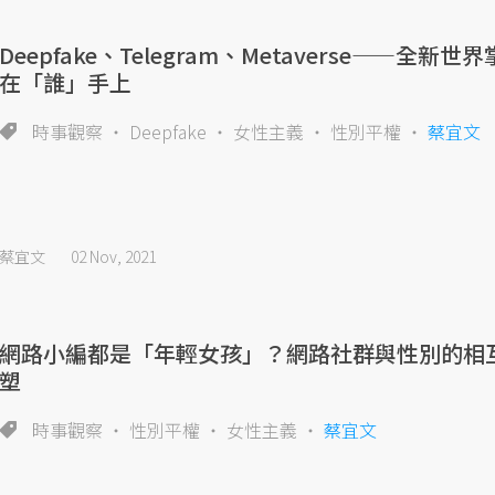
Deepfake、Telegram、Metaverse——全新世
在「誰」手上
時事觀察
Deepfake
女性主義
性別平權
蔡宜文
蔡宜文
02 Nov, 2021
網路小編都是「年輕女孩」？網路社群與性別的相
塑
時事觀察
性別平權
女性主義
蔡宜文