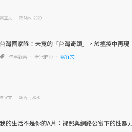
蔡宜文
05 May, 2020
台灣國家隊：未竟的「台灣奇蹟」，於瘟疫中再現
時事觀察
新冠肺炎
蔡宜文
蔡宜文
06 Apr, 2020
我的生活不是你的A片：裸照與網路公審下的性暴