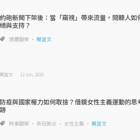
約砲新聞下架後：當「窺視」帶來流量，閱聽人如
絕與支持？
媒體觀察
蔡宜文
蔡宜文
12 Jun, 2020
防疫與國家權力如何取捨？借鏡女性主義運動的思
跡
時事觀察
新冠肺炎
女性主義
蔡宜文