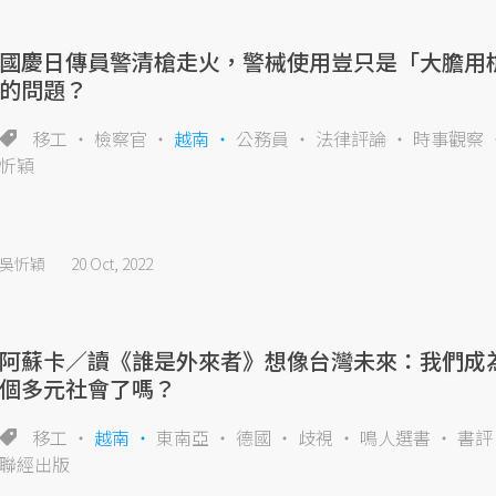
國慶日傳員警清槍走火，警械使用豈只是「大膽用
的問題？
移工
檢察官
越南
公務員
法律評論
時事觀察
忻穎
吳忻穎
20 Oct, 2022
阿蘇卡／讀《誰是外來者》想像台灣未來：我們成
個多元社會了嗎？
移工
越南
東南亞
德國
歧視
鳴人選書
書評
聯經出版