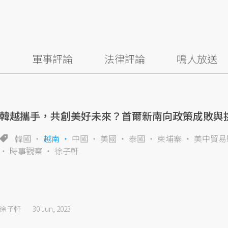
察
軍事評論
法律評論
鳴人放送
韓越攜手，共創美好未來？首爾新南向政策成敗與
韓國
越南
中國
美國
泰國
柬埔寨
美中貿易
時事觀察
徐子軒
徐子軒
30 Jun, 2023