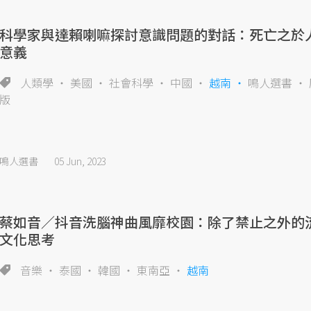
科學家與達賴喇嘛探討意識問題的對話：死亡之於
意義
人類學
美國
社會科學
中國
越南
鳴人選書
版
鳴人選書
05 Jun, 2023
蔡如音／抖音洗腦神曲風靡校園：除了禁止之外的
文化思考
音樂
泰國
韓國
東南亞
越南