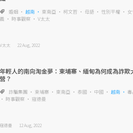
婚姻
越南
東南亞
柯文哲
母語
性別平權
女
義
時事觀察
V太太
V太太
22 Aug, 2022
年輕人的南向淘金夢：柬埔寨、緬甸為何成為詐欺
營？
詐騙集團
柬埔寨
東南亞
泰國
中國
越南
毒
時事觀察
寇德曼
寇德曼
12 Aug, 2022