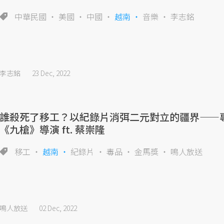
中華民國
美國
中國
越南
音樂
李志銘
李志銘
23 Dec, 2022
誰殺死了移工？以紀錄片消弭二元對立的疆界——
《九槍》導演 ft. 蔡崇隆
移工
越南
紀錄片
毒品
金馬獎
鳴人放送
鳴人放送
02 Dec, 2022