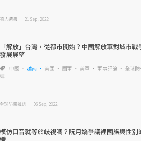
鳴人選書
21 Sep, 2022
「解放」台灣，從都市開始？中國解放軍對城市戰
發展展望
中國
越南
美國
國軍
美軍
軍事評論
全球防
誌
全球防衛雜誌
06 Sep, 2022
模仿口音就等於歧視嗎？阮月嬌爭議裡國族與性別
織