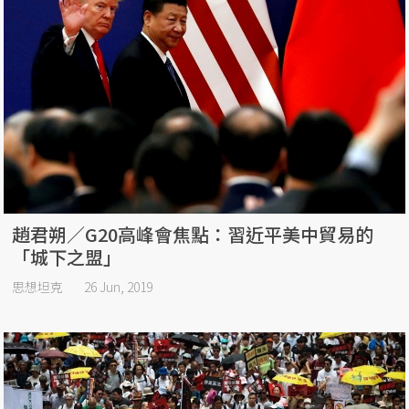
趙君朔／G20高峰會焦點：習近平美中貿易的
「城下之盟」
思想坦克
26 Jun, 2019