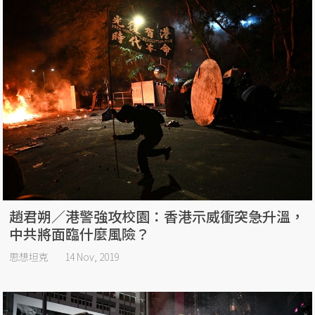
趙君朔／港警強攻校園：香港示威衝突急升溫，
中共將面臨什麼風險？
思想坦克
14 Nov, 2019