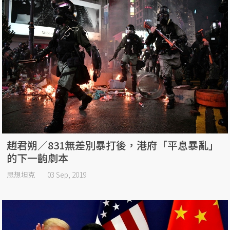
趙君朔／831無差別暴打後，港府「平息暴亂」
的下一齣劇本
思想坦克
03 Sep, 2019