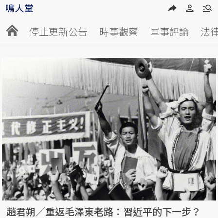
停止更新公告
時事觀察
軍事評論
法
趙君朔／重返毛澤東老路：習近平的下一步？