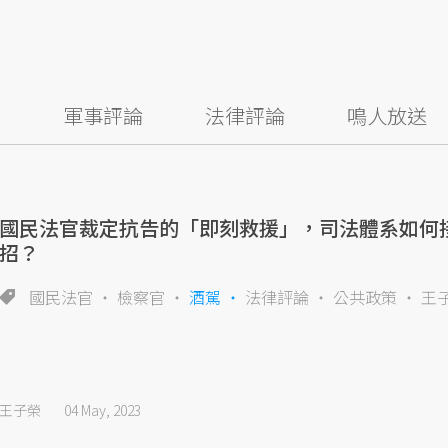
察
軍事評論
法律評論
鳴人放送
國民法官裁定抗告的「即刻救援」，司法體系如何
招？
國民法官
檢察官
酒駕
法律評論
公共政策
王
王子榮
04 May, 2023