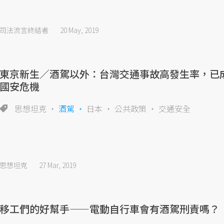
司法流言終結者
20 May, 2019
東京新生／酒駕以外：台灣交通事故高發生率，已
國安危機
思想坦克
酒駕
日本
公共政策
交通安全
思想坦克
27 Mar, 2019
移工們的好幫手——電動自行車會有酒駕刑責嗎？