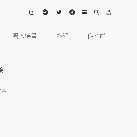
鳴人選書
影評
作者群
接
子榮