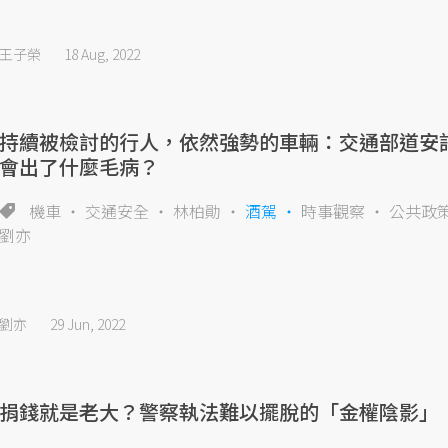
王子榮
18 Aug, 2022
持續被檢討的行人，依然強勢的車輛：交通部道安
會出了什麼毛病？
機車
交通安全
林柏勛
酒駕
時事觀察
公共政
劉亦
劉亦
29 Jun, 2022
捐錢就是老大？警察執法難以擺脫的「金權陰影」