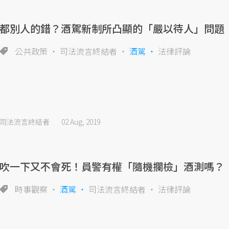
都別人的錯？酒駕新制所凸顯的「嚴以待人」問題
公共政策
司法流言終結者
酒駕
法律評論
司法流言終結者
02 Aug, 2019
吹一下又不會死！員警有權「隨機攔檢」酒測嗎？
時事觀察
酒駕
司法流言終結者
法律評論