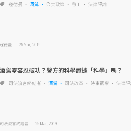
寇德曼
酒駕
公共政策
移工
法律評論
寇德曼
26 Mar, 2019
酒駕零容忍破功？警方的科學證據「科學」嗎？
司法流言終結者
酒駕
司法改革
時事觀察
法律評
司法流言終結者
25 Mar, 2019