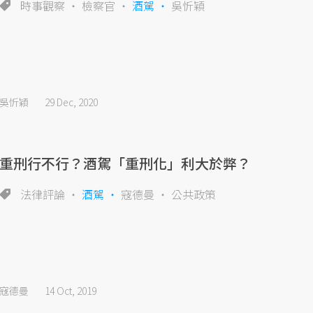
時事觀察
檢察官
酒駕
吳忻穎
吳忻穎
29 Dec, 2020
重刑行不行？酒駕「重刑化」利大於弊？
法律評論
酒駕
寇德曼
公共政策
寇德曼
14 Oct, 2019