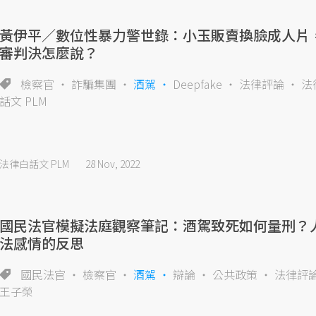
黃伊平／數位性暴力警世錄：小玉販賣換臉成人片
審判決怎麼說？
檢察官
詐騙集團
酒駕
Deepfake
法律評論
法
話文 PLM
法律白話文 PLM
28 Nov, 2022
國民法官模擬法庭觀察筆記：酒駕致死如何量刑？
法感情的反思
國民法官
檢察官
酒駕
辯論
公共政策
法律評
王子榮