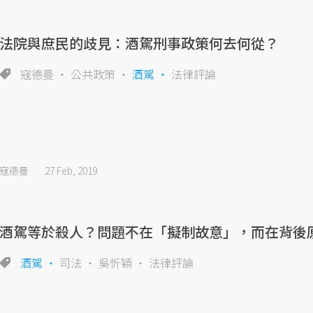
法院與庶民的歧見：酒駕刑事政策何去何從？
寇德曼
公共政策
酒駕
法律評論
寇德曼
27 Feb, 2019
酒駕等於殺人？問題不在「擬制故意」，而在背後
酒駕
司法
吳忻穎
法律評論