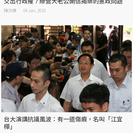
交出行政權？綠營大老公開信揭櫫的憲政問題
陳方隅
04 Jan, 2019
台大演講抗議風波：有一道傷痕，名叫「江宜
樺」