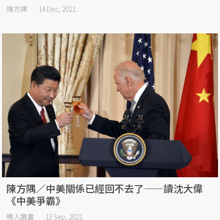
陳方隅
14 Dec, 2021
陳方隅／中美關係已經回不去了——讀沈大偉
《中美爭霸》
鳴人選書
13 Sep, 2021