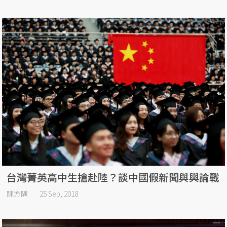
台灣菁英高中生搶赴陸？談中國假新聞與輿論戰
陳方隅
25 Sep, 2018