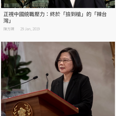
正視中國統戰壓力：終於「撿到槍」的「辣台
灣」
陳方隅
29 Jan, 2019