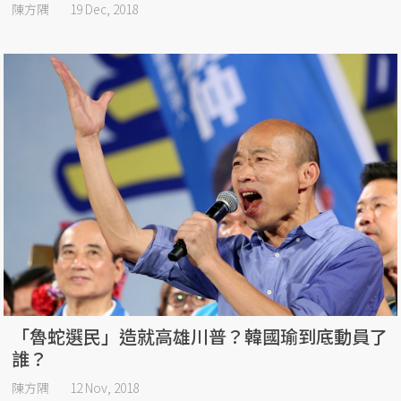
陳方隅
19 Dec, 2018
「魯蛇選民」造就高雄川普？韓國瑜到底動員了
誰？
陳方隅
12 Nov, 2018