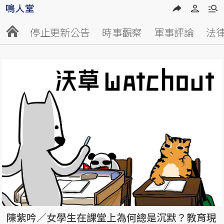
停止更新公告
時事觀察
軍事評論
法
陳紫吟／女學生在課堂上為何總是沉默？教育現