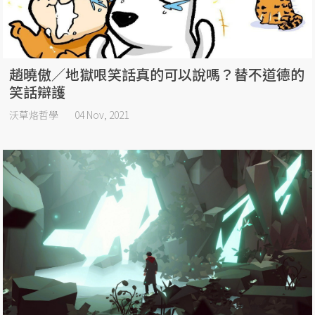
趙曉傲／地獄哏笑話真的可以說嗎？替不道德的
笑話辯護
沃草烙哲學
04 Nov, 2021