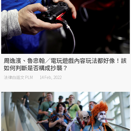
周逸濱、魯忠翰／電玩遊戲內容玩法都好像！該
如何判斷是否構成抄襲？
法律白話文 PLM
14 Feb, 2022