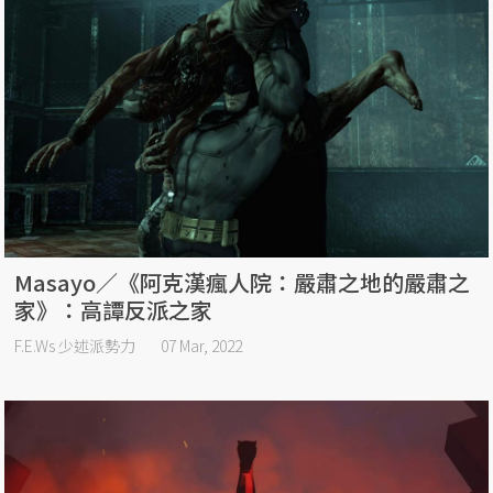
Masayo／《阿克漢瘋人院：嚴肅之地的嚴肅之
家》：高譚反派之家
F.E.Ws 少述派勢力
07 Mar, 2022