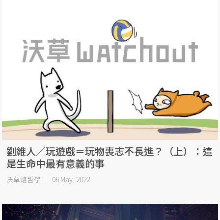
劉維人／玩遊戲＝玩物喪志不長進？（上）：這
是生命中最有意義的事
沃草烙哲學
06 May, 2022