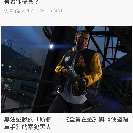
有著作權嗎？
法律白話文 PLM
25 Jun, 2021
無法逃脫的「骯髒」：《全員在逃》與《俠盜獵
車手》的累犯黑人