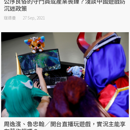
公序良俗的守門員或產業喪鐘？淺談中國遊戲防
沉迷政策
寇德曼
27 Sep, 2021
周逸濱、魯忠翰／開台直播玩遊戲，實況主能享