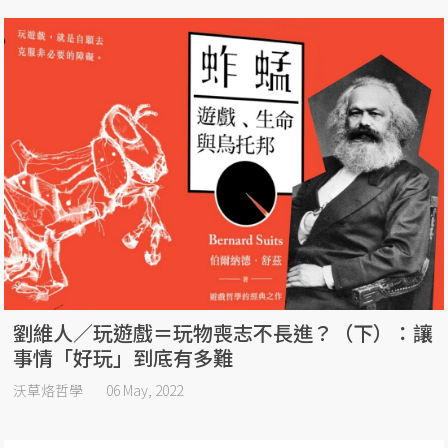
劉維人／玩遊戲＝玩物喪志不長進？（下）：讓
事情「好玩」到底有多難
沃草烙哲學
06 May, 2022