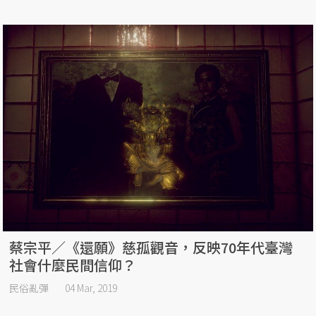
蔡宗平／《還願》慈孤觀音，反映70年代臺灣
社會什麼民間信仰？
民俗亂彈
04 Mar, 2019