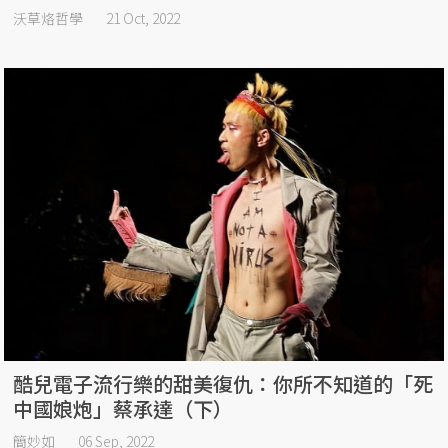
沃草烙哲學
21 Oct, 2022
酷兒電子流行樂的甜美復仇：你所不知道的「死
中國娘炮」蔡承達（下）
簡妙如
06 Sep, 2022