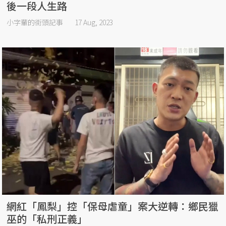
後一段人生路
小字輩的街頭記事
17 Aug, 2023
網紅「鳳梨」控「保母虐童」案大逆轉：鄉民獵
巫的「私刑正義」