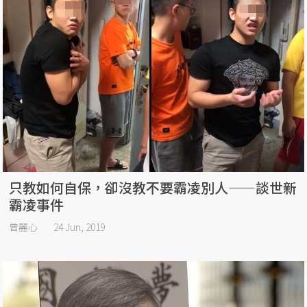
只教如何自保，卻沒教不要霸凌別人——談世新
霸凌事件
曾麗心
24 Jun, 2019