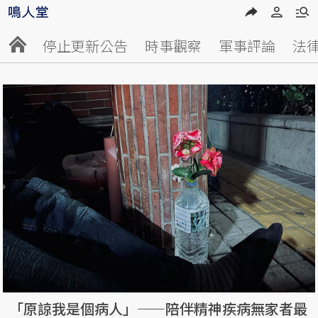
停止更新公告
時事觀察
軍事評論
法
「原諒我是個病人」——陪伴精神疾病無家者最