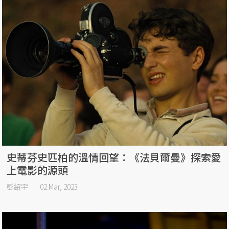
史蒂芬史匹柏的溫情回望：《法貝爾曼》探索愛
上電影的源頭
彭紹宇
02 Mar, 2023