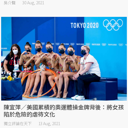
吳介聲
30 Aug, 2021
陳宜萍／美國累積的奧運體操金牌背後：將女孩
陷於危險的虐待文化
獨立評論在天下
13 Aug, 2021