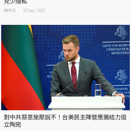
兒少隱私
陳宗元
23 Sep, 2021
對中共惡意施壓說不！台美民主陣營應團結力挺
立陶宛