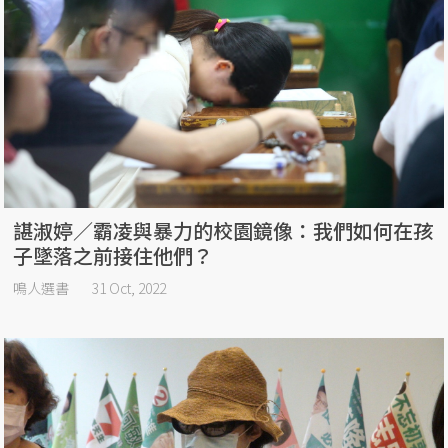
諶淑婷／霸凌與暴力的校園鏡像：我們如何在孩
子墜落之前接住他們？
鳴人選書
31 Oct, 2022