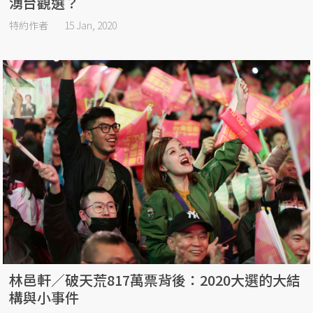
湧台觀選？
特約作者
15 Jan, 2020
林邑軒／破天荒817萬票背後：2020大選的大結
構與小事件