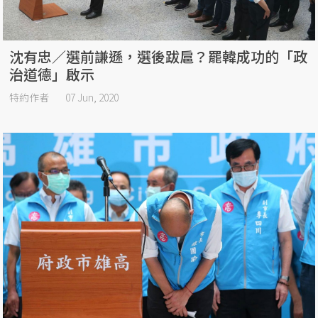
沈有忠／選前謙遜，選後跋扈？罷韓成功的「政
治道德」啟示
特約作者
07 Jun, 2020