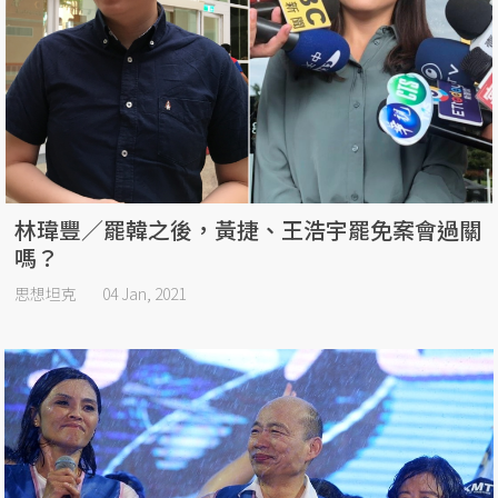
林瑋豐／罷韓之後，黃捷、王浩宇罷免案會過關
嗎？
思想坦克
04 Jan, 2021