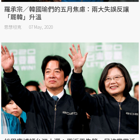
羅承宗／韓國瑜們的五月焦慮：兩大失誤反讓
「罷韓」升溫
思想坦克
07 May, 2020