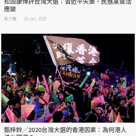
松田康博評台灣大選：習近平失策、民進黨靈活
應變
吳介聲
15 Jan, 2020
甄梓鈴／2020台灣大選的香港因素：為何港人