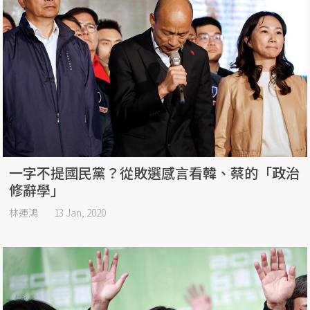
一字不提國民黨？從敗選感言看韓、蔡的「政治
修辭學」
林運鴻
13 Jan, 2020