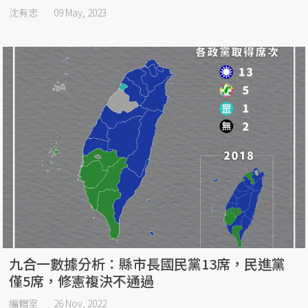
沈有忠
09 May, 2023
九合一數據分析：縣市長國民黨13席，民進黨
僅5席，修憲複決不通過
編輯室
26 Nov, 2022