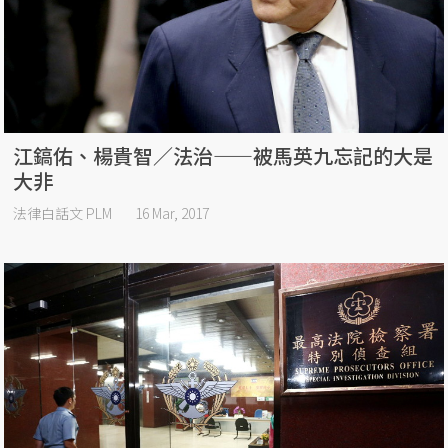
江鎬佑、楊貴智／法治——被馬英九忘記的大是
大非
法律白話文 PLM
16 Mar, 2017