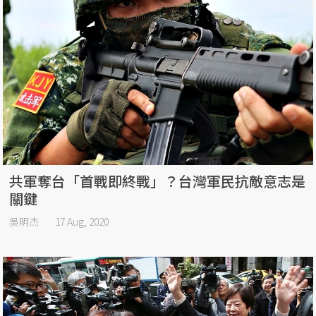
共軍奪台「首戰即終戰」？台灣軍民抗敵意志是
關鍵
吳明杰
17 Aug, 2020