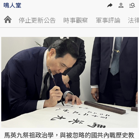
停止更新公告
時事觀察
軍事評論
法
馬英九祭祖政治學，與被忽略的國共內戰歷史教