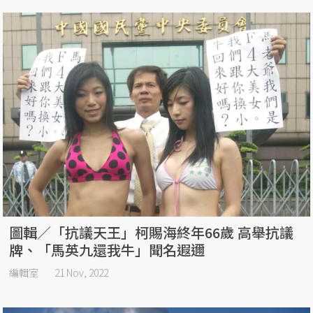
圖輯／「抗議天王」柯賜海終年66歲 高舉抗議
牌、「馬英九還我牛」聞名遐邇
編輯室
21 Nov, 2022