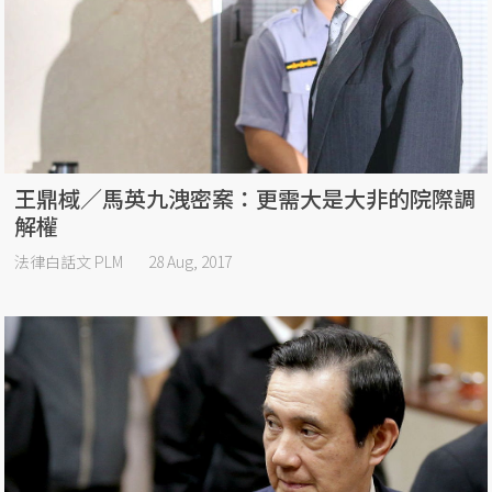
王鼎棫／馬英九洩密案：更需大是大非的院際調
解權
法律白話文 PLM
28 Aug, 2017