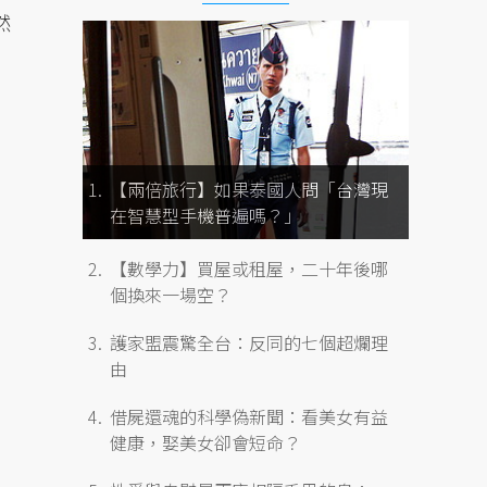
然
【兩倍旅行】如果泰國人問「台灣現
在智慧型手機普遍嗎？」
【數學力】買屋或租屋，二十年後哪
個換來一場空？
護家盟震驚全台：反同的七個超爛理
由
借屍還魂的科學偽新聞：看美女有益
健康，娶美女卻會短命？