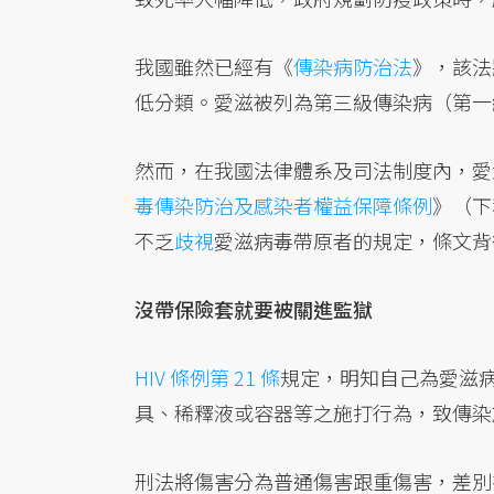
我國雖然已經有《
傳染病防治法
》，該法
低分類。愛滋被列為第三級傳染病（第一
然而，在我國法律體系及司法制度內，愛
毒傳染防治及感染者權益保障條例
》（下
不乏
歧視
愛滋病毒帶原者的規定，條文背
沒帶保險套就要被關進監獄
HIV 條例第 21 條
規定，明知自己為愛滋
具、稀釋液或容器等之施打行為，致傳染於人
刑法將傷害分為普通傷害跟重傷害，差別