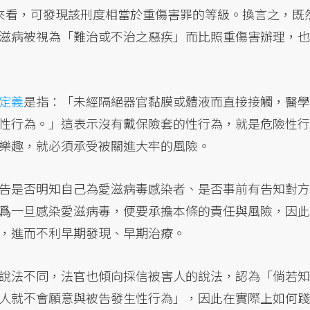
徒刑」來看，可發現該刑度相當於重傷害罪的等級。換言之，既
滋病被視為「難治或不治之惡疾」而比照重傷害辦理，也
定義
是指：「未經隔絕器官黏膜或體液而直接接觸，醫學
性行為。」這表示沒有戴保險套的性行為，就是危險性行
樂趣，就必須承受被關進大牢的風險。
告是否明知自己為愛滋病毒感染者、是否事前有告知對方
爲一旦感染愛滋病毒，便要承擔本條的責任與風險，因此
，進而不利早期發現、早期治療。
說法不同，法官也傾向採信被害人的說法，認為「倘若知
人就不會願意與被告發生性行為」，因此在實際上如何踐