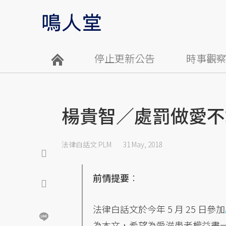
停止更新公告
時事觀
楊貴智／處罰做愛不
法律白話文 PLM
31 May, 2018
前情提要
：
法律白話文於今年 5 月 25 日參加
為本文，希望為愛滋患者權益盡