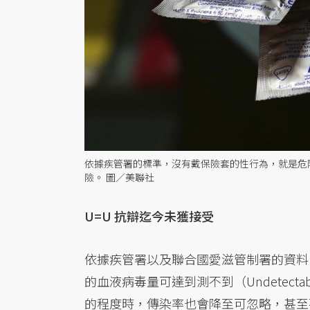
依據疾管署的標準，沒有戴保險套的性行為，就是危
險。 圖／美聯社
U=U 抗辯迄今未獲接受
依據疾管署以及聯合國愛滋管制署的資料
的血液病毒量可達到測不到（Undetec
的程度時，傳染率也會降至可忽略，甚至不存在