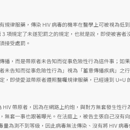
規律服藥，傳染 HIV 病毒的機率在醫學上可被視為低到
第 3 項規定了未遂犯罰之的規定，也就是說，即使被害者
仍必須接受處罰。
傳播，而是帶原者未告知而從事危險性行為這件事；如果
者未告知而從事危險性行為」視為「蓄意傳播疾病」之行
，即使愛滋帶原者遵照醫囑規律服藥，已經達到 U=U 
為 HIV 帶原者，因為在網路上約炮，與對方無套發生性行
，無套一事也跟著曝光。在法庭上，被告主張自己沒有向
毒量為測不到等級，因此病毒無法傳染、沒有將 HIV 病毒