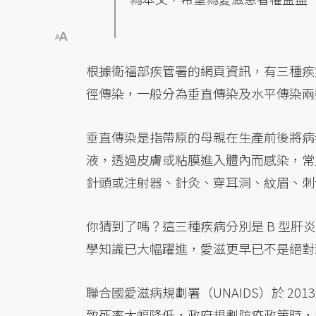
根據衛福部疾管署的網頁資訊，有三種疾
徑傳染，一般分為垂直傳染及水平傳染兩
垂直傳染是指帶原的母親在生產前後將病
液，透過皮膚或粘膜進入體內而感染，常
針頭或注射器、針灸、穿耳洞、紋眉、刺
你猜到了嗎？這三種疾病分別是 B 型肝炎
學知識已大幅躍進，愛滋更早已不是絕對
聯合國愛滋病規劃署（UNAIDS）於 201
致死率大幅降低，政府規劃防疫政策時，應