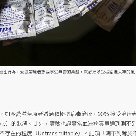
險性行為，愛滋帶原者想要享受無套的樂趣，就必須承受被關進大牢的風
，如今愛滋帶原者透過積極抗病毒治療，90% 接受治療
table）的狀態。此外，實驗也證實當血液病毒量達到測不
的程度（Untransmittable）。此項「測不到等於