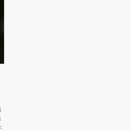
者
到
不