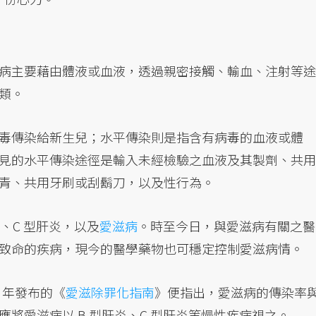
病主要藉由體液或血液，透過親密接觸、輸血、注射等途
類。
毒傳染給新生兒；水平傳染則是指含有病毒的血液或體
見的水平傳染途徑是輸入未經檢驗之血液及其製劑、共用
青、共用牙刷或刮鬍刀，以及性行為。
、C 型肝炎，以及
愛滋病
。時至今日，與愛滋病有關之醫
致命的疾病，現今的醫學藥物也可穩定控制愛滋病情。
3 年發布的《
愛滋除罪化指南
》便指出，愛滋病的傳染率
將愛滋病以 B 型肝炎、C 型肝炎等慢性疾病視之。