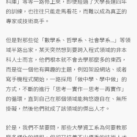
料庫」等等一路修上來，即便經過了大學長達四年
的訓練，也往往只能走馬看花，而難以成為真正的
專家或技術高手。
但是對那些從「數學系、哲學系、社會學系...」等領
域半路出家，某天突然想到要跨入程式領域的非本
科人士而言，他們根本就不會去學那麼多的東西，
而是從一個他有興趣的主題，例如架設網站、或者
寫手機程式開始，一路採用「做中學、學中做」的
方式，不斷的進行「思考—實作—思考—再實作」
的循環，直到自己在那個領域能夠悠遊自在、無所
掛礙，然後他們就成了該領域的傑出人才。
於是，我們不禁要問，那些大學資工系為何要教那