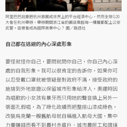
阿里巴巴說要把杭州發展成世界上的平台經濟中心，然而全球G20
大會在杭州舉辦，舉辦期間浙江省的飯店賓館每一樓層都配上公安
武警。這樣會成為國際商業中心？ 圖／路透社
自己都在逃避的內心深處形象
要怪就怪你自己，要問就問你自己，你自己內心深
處的自我形象。我可以很肯定的告訴你，如果你可
以忍受戴口罩就被懷疑是對政府不滿，接受政府的
施捨到外地旅遊以保留城市形象給洋人，奧運時因
為唱歌的小女孩有暴牙而只用她的聲音換上另外一
張面孔假唱，為了綠化政績而把整座山漆成綠色，
改裝烏克蘭一艘舊航母就自稱進入航母大國，集中
力量賺錢而看不到農村赤貧戶、城市農民工和環境