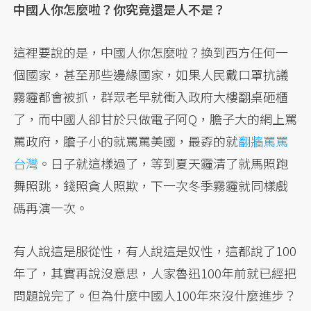
中國人你怎麼啦？你究竟還是人不是？
這裡要說的是，中國人你怎麼啦？換到西方任何一
個國家，甚至那些邊緣國家，如果人民戴口罩抗議
霧霾都會被抓，群眾老早就衝入政府大樓翻桌砸櫃
了，而中國人卻甘於只做電子阿Q，膽子大的網上罵
罵政府，膽子小的就罵罵美國，最孬的就
翻牆罵罵
台灣
。日子就這樣過了，等到夏天霾清了就馬照跑
舞照跳，錢照貪人照欺，下一次冬季霧霾就同樣戲
碼再演一次。
有人說這是服從性，有人說這是奴性，這都說了100
年了，其實再說沒意思，人家魯迅100年前就已經把
問題說完了。但為什麼中國人100年來沒什麼進步？