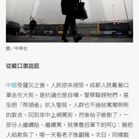
圖／中新社
從戴口罩說起
中國
受霾災之害，人民逆來順受。成都人民戴著口
罩坐在大街，是抗議也是自嘲，警察驅趕牠們，甚
至把「帶頭者」抓入警局，人群也不過就罵罵咧咧
的散去，回到家中上網罵街，然後帖子被刪了，一
部分人繼續貼、繼續罵，就像魯迅筆下的阿Q：豬把
人給欺負了，哪一天看老子推翻豬。次日，同樣戲