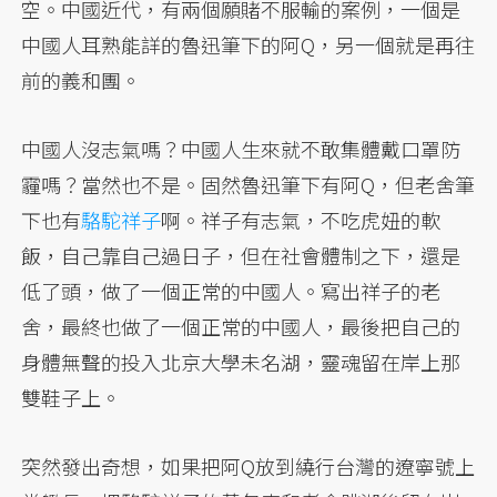
空。中國近代，有兩個願賭不服輸的案例，一個是
中國人耳熟能詳的魯迅筆下的阿Q，另一個就是再往
前的義和團。
中國人沒志氣嗎？中國人生來就不敢集體戴口罩防
霾嗎？當然也不是。固然魯迅筆下有阿Q，但老舍筆
下也有
駱駝祥子
啊。祥子有志氣，不吃虎妞的軟
飯，自己靠自己過日子，但在社會體制之下，還是
低了頭，做了一個正常的中國人。寫出祥子的老
舍，最終也做了一個正常的中國人，最後把自己的
身體無聲的投入北京大學未名湖，靈魂留在岸上那
雙鞋子上。
突然發出奇想，如果把阿Q放到繞行台灣的遼寧號上