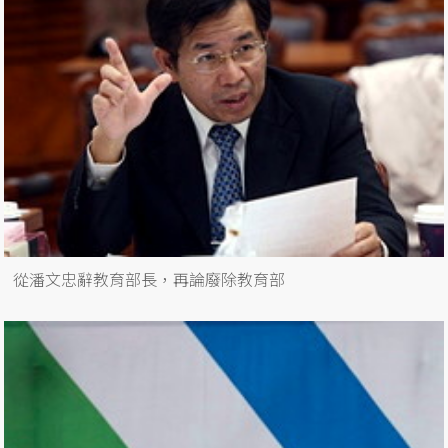
從潘文忠辭教育部長，再論廢除教育部