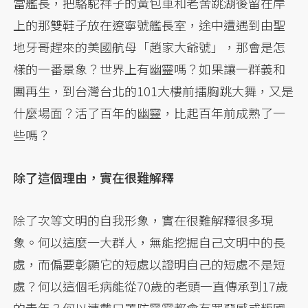
當艦長，把駱駝祥子的黃包車和老舍跳湖後留在岸
上的那雙鞋子放在遼寧號艦長室，途中遭遇到由聖
地牙哥趕來的美國航母「趙家大爺號」，那會是怎
樣的一番景象？世界上有幽靈嗎？如果讓一群義和
團再生，到台灣台北的101大樓前擂胸跳大舞，又是
什麼場面？活了百年的幽靈，比起百年前成熟了一
些嗎？
除了這個理由，實在很難解釋
除了次等文明的自我形象，實在很難解釋很多現
象。何以這麼一大群人，無能挖掘自己文明中的長
處，而偏要彰顯它的短處以證明自己的短處不是短
處？何以這個毛病能從70歲的老頭一直傳承到17歲
的青年？何以連戴口罩防霧霾都會有罪惡感或叛國