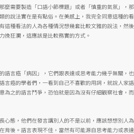
那麼需要製造「口語小節標題」或者「慎重的氣氛」，那
類的說法實在是有點俗。在美感上，我完全同意這種的看
有這種看法的人為各種情況想幾套比較文雅的說法，然後
力挽狂瀾，這應該是比較務實的方式。
的語言癌「病因」，它們跟表達或思考能力幾乎無關，也
語言癌的學者們，一看到自己不喜歡的用詞，就說人家語
意為之的語言鬥爭，恐怕就是因為沒有仔細觀察社會，而
長心態，他們在發言講別人的不是以前，應該想想別人為
在背後。語言表現不佳，當然有可能源自思考能力或表達