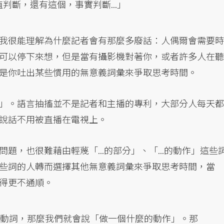
判斷，還有這個，事實判斷...」
我很能理解為什麼記者會有那麼多廢話：人偶爾會需要時
可以停下來想，但是當有攝影機對著你，或者許多人在聽
是你吐出某些慣用的無意義詞彙來爭取思考時間。
」。語言抽搐並不是記者和主播的專利，大部分人每天都
說話不用被直播在電視上。
，也很難藉由輕蔑「...的部分」、「...的動作」這些
些詞的人轉而選擇其他無意義詞彙來爭取思考時間，當
得更不通順。
當的動詞，那麼我們就會說「做一個什麼的動作」。那