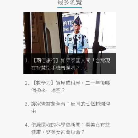
最多瀏覽
【兩倍旅行】如果泰國人問「台灣現
在智慧型手機普遍嗎？」
【數學力】買屋或租屋，二十年後哪
個換來一場空？
護家盟震驚全台：反同的七個超爛理
由
借屍還魂的科學偽新聞：看美女有益
健康，娶美女卻會短命？