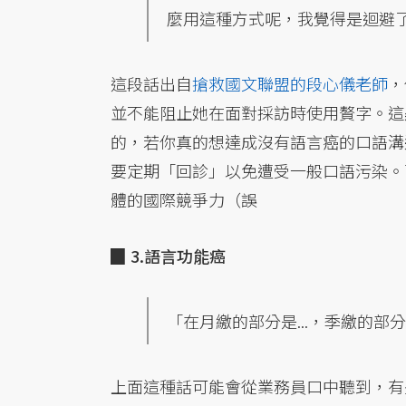
麼用這種方式呢，我覺得是迴避
這段話出自
搶救國文聯盟的段心儀老師
，
並不能阻止她在面對採訪時使用贅字。這
的，若你真的想達成沒有語言癌的口語溝
要定期「回診」以免遭受一般口語污染。
體的國際競爭力（誤
▉ 3.語言功能癌
「在月繳的部分是...，季繳的部分則
上面這種話可能會從業務員口中聽到，有些