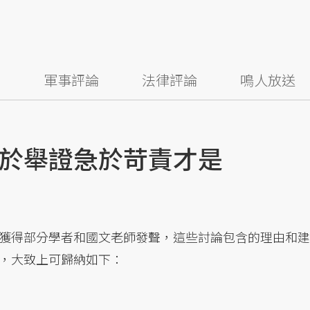
察
軍事評論
法律評論
鳴人放送
於舉證急於苛責才是
獲得部分學者和國文老師發聲，這些討論包含的理由和建
，大致上可歸納如下：